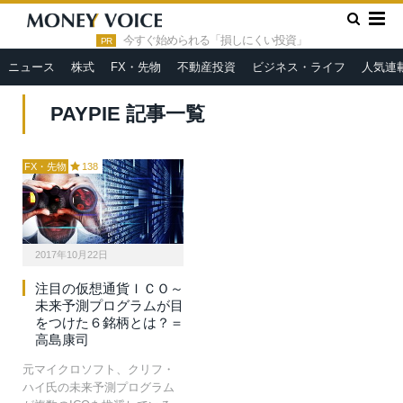
»
HOME
PayPie
今すぐ始められる「損しにくい投資」
PR
ニュース
株式
FX・先物
不動産投資
ビジネス・ライフ
人気連
PAYPIE 記事一覧
FX・先物
138
2017年10月22日
注目の仮想通貨ＩＣＯ～
未来予測プログラムが目
をつけた６銘柄とは？＝
高島康司
元マイクロソフト、クリフ・
ハイ氏の未来予測プログラム