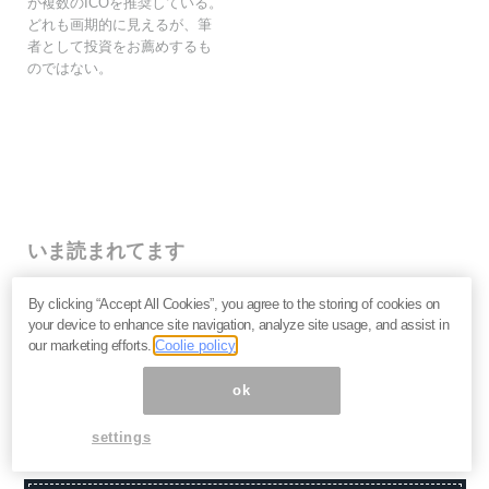
が複数のICOを推奨している。
どれも画期的に見えるが、筆
者として投資をお薦めするも
のではない。
いま読まれてます
押し目買い・戻り売り・ブレイクアウト・マルチタイム
By clicking “Accept All Cookies”, you agree to the storing of cookies on
フレーム分析の超基本的解説
your device to enhance site navigation, analyze site usage, and assist in
人気インジケーター徹底比較【8選】同じタイミングで
our marketing efforts.
Coolie policy
表示を見比べてみた！
【円高シーズン到来？】8月相場アノマリーを徹底解
ok
説！
settings