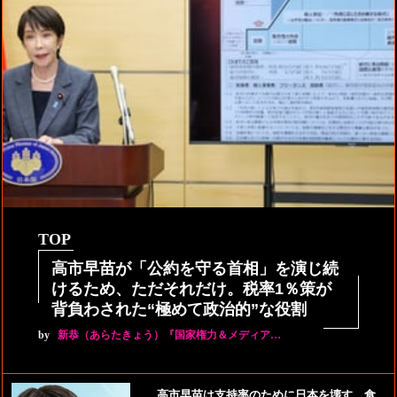
TOP
高市早苗が「公約を守る首相」を演じ続
けるため、ただそれだけ。税率1％策が
背負わされた“極めて政治的”な役割
by
新恭（あらたきょう）『国家権力＆メディア…
高市早苗は支持率のために日本を壊す。食