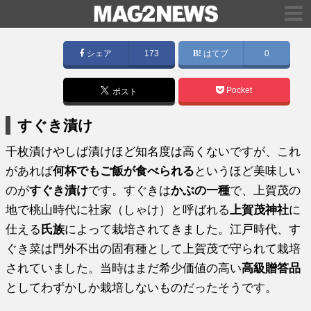
シェア
173
はてブ
0
Pocket
ポスト
すぐき漬け
千枚漬けやしば漬けほど知名度は高くないですが、これ
があれば
何杯でもご飯が食べられる
というほど美味しい
のが
すぐき漬け
です。すぐきは
かぶの一種
で、上賀茂の
地で桃山時代に社家（しゃけ）と呼ばれる
上賀茂神社
に
仕える
氏族
によって栽培されてきました。江戸時代、す
ぐき菜は門外不出の固有種として上賀茂で守られて栽培
されていました。当時はまだ希少価値の高い
高級贈答品
としてわずかしか栽培しないものだったそうです。