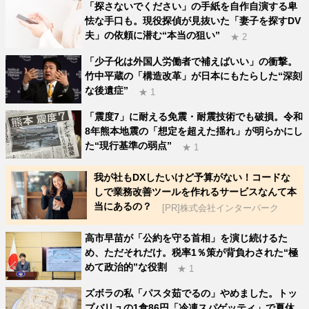
「探さないでください」の手紙を自作自演する卑
怯な手口も。現役探偵が見抜いた「妻子を探すDV
夫」の依頼に潜む“本当の狙い”
★ 2
「少子化は外国人労働者で補えばいい」の衝撃。
竹中平蔵の「構造改革」が日本にもたらした“深刻
な後遺症”
★ 1
「震度7」に耐える免震・耐震技術でも破損。令和
8年熊本地震の「想定を超えた揺れ」が明らかにし
た“現行基準の弱点”
★ 1
我が社もDXしたいけど予算がない！コードな
しで業務改善ツールを作れるサービスなんて本
当にあるの？
[PR]株式会社インターパーク
高市早苗が「公約を守る首相」を演じ続けるた
め、ただそれだけ。税率1％策が背負わされた“極
めて政治的”な役割
★ 1
ズボラの私「パスタ茹でるの」やめました。トッ
プバリュの1食86円「冷凍スパゲッティ」で夏休