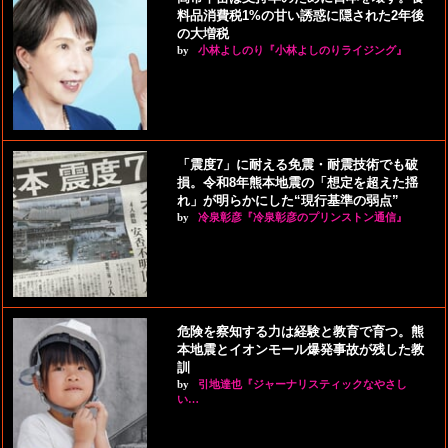
料品消費税1%の甘い誘惑に隠された2年後
の大増税
by
小林よしのり『小林よしのりライジング』
「震度7」に耐える免震・耐震技術でも破
損。令和8年熊本地震の「想定を超えた揺
れ」が明らかにした“現行基準の弱点”
by
冷泉彰彦『冷泉彰彦のプリンストン通信』
危険を察知する力は経験と教育で育つ。熊
本地震とイオンモール爆発事故が残した教
訓
by
引地達也『ジャーナリスティックなやさし
い…