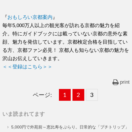
『
おもしろい京都案内
』
毎年5,000万人以上の観光客が訪れる京都の魅力を紹
介。特にガイドブックには載っていない京都の意外な素
顔、魅力を発信しています。京都検定合格を目指してい
る方、京都ファン必見！ 京都人も知らない京都の魅力を
沢山お伝えしていきます。
＜＜登録はこちら＞＞
print
ページ:
固
1
固
2
,
固
3
,
定
定
定
いま読まれてます
ペ
ペ
ペ
5,000円で外苑前～恵比寿をぶらり。日常的な「プチトリップ」
ー
ー
ー