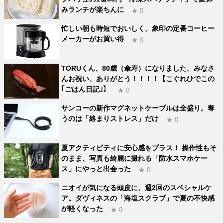
みランチが楽ちんに
★ 0
忙しい朝も時短でおいしく。象印の定番コーヒー
メーカーがお買い得
★ 0
TORUくん、80歳（傘寿）になりました。みなさ
んお祝い、ありがとう！！！！【こぐれひでこの
｢ごはん日記｣】
★ 0
サンコーの新作マグネットケーブルは全盛り。奪
うのは「絡まりストレス」だけ
★ 0
夏アクティビティに安心感をプラス！ 操作性もそ
のまま、写真も綺麗に撮れる「防水スマホケー
ス」にやっと出会った
★ 0
ニオイが気になる頭皮に、週2回のスペシャルケ
ア。ダヴィネスの「海塩スクラブ」で夏の不快感
が軽くなった
★ 0