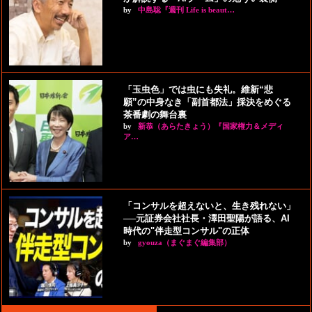
by
中島聡『週刊 Life is beaut…
「玉虫色」では虫にも失礼。維新“悲
願”の中身なき「副首都法」採決をめぐる
茶番劇の舞台裏
by
新恭（あらたきょう）『国家権力＆メディ
ア…
「コンサルを超えないと、生き残れない」
──元証券会社社長・澤田聖陽が語る、AI
時代の"伴走型コンサル"の正体
by
gyouza（まぐまぐ編集部）