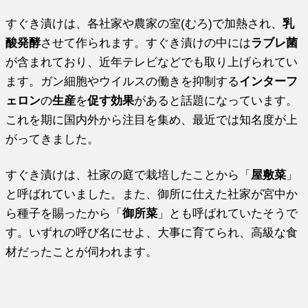
すぐき漬けは、各社家や農家の室(むろ)で加熱され、
乳
酸発酵
させて作られます。すぐき漬けの中には
ラブレ菌
が含まれており、近年テレビなどでも取り上げられてい
ます。ガン細胞やウイルスの働きを抑制する
インターフ
ェロン
の
生産
を
促す効果
があると話題になっています。
これを期に国内外から注目を集め、最近では知名度が上
がってきました。
すぐき漬けは、社家の庭で栽培したことから「
屋敷菜
」
と呼ばれていました。また、御所に仕えた社家が宮中か
ら種子を賜ったから「
御所菜
」とも呼ばれていたそうで
す。いずれの呼び名にせよ、大事に育てられ、高級な食
材だったことが伺われます。