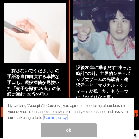
没後20年に動きだす“凍った
「探さないでください」の
時計”の針。世界的シティポ
手紙を自作自演する卑怯な
ップ大ブームの先駆者・滝
手口も。現役探偵が見抜い
沢洋一と「マジカル・シテ
た「妻子を探すDV夫」の依
ィー」が残した、もう一つ
頼に潜む“本当の狙い”
の『かぎりなき夏』
by
阿部泰尚『伝説の探偵』
by
都鳥 流星
By clicking “Accept All Cookies”, you agree to the storing of cookies on
your device to enhance site navigation, analyze site usage, and assist in
MAG2 NEWS HEADLINE
our marketing efforts.
Coolie policy
ok
×
ページ内の商標は全て商標権者に属します。無断転載を禁じます。 ©