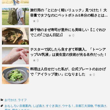
旅行用の「とにかく軽いリュック」見つけた！ 大
容量でタフなのにペットボトル1本分の軽さとは…
★ 0
鯵干物のまぜ寿司が意外にも美味しい【こぐれひ
でこの｢ごはん日記｣】
★ 0
テスターで試したら良すぎて即購入。「トーンア
ップUV乳液」は資生堂の技術が光る名作だった！
★ 0
料理は人任せだった私が、公式プレートのおかげ
で「アイラップ使い」になりました
★ 0
カ
おでかけ
,
ライフ
テ
タ
おもしろい京都案内
,
しば漬け
,
すぐき漬け
,
ウケる！
,
京都三大漬物
,
千枚漬け
,
ゴ