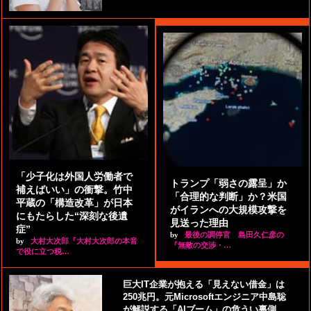
「少子化は外国人労働者で
トランプ「弱さの露呈」か
補えばいい」の衝撃。竹中
「合理的な判断」か？米国
平蔵の「構造改革」が日本
がイランへの大規模攻撃を
にもたらした“深刻な後遺
見送った理由
症”
by
最後の調停官 島田久仁彦の
by
大村大次郎『大村大次郎の本音
『無敵の交渉・…
で役に立つ税…
巨大IT企業が抱える「見えない借金」は
250兆円。元Microsoftエンジニア中島聡
が解説する「AIブーム」の危うい裏側