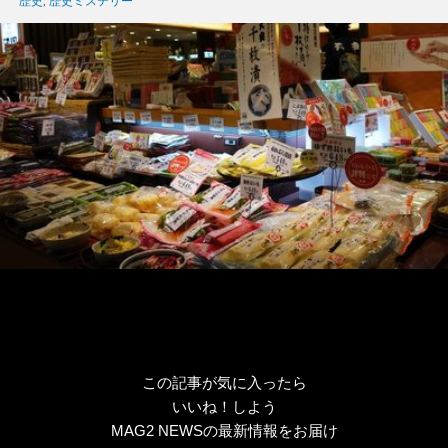
グ
歴史
,
歴史ミステリー
リ
ー
この記事が気に入ったら
いいね！しよう
MAG2 NEWSの最新情報をお届け