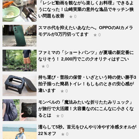
「レシピ動画を観ながら楽しくお料理」できるよ
うになった！山崎実業の意外な逸品でキッチン狭
い問題も改善
★ 0
スマホ代を抑えたいあなたへ。OPPOのAIカメラ
モデルが3万円切ってます
★ 0
ファミマの「ショートパンツ」が夏場の新定番に
なりそう！ 2,000円でこのクオリティはすごい
★ 0
持ち運び・普段の保管・いざという時の使い勝手3
拍子揃った簡易トイレ！もしものときの安心感が
違います
★ 0
モンベルの「魔法みたいな折りたたみリュック」
が旅行で大活躍！大容量なのにこんなに小さくな
るとは
★ 0
濡らして5秒。首元をひんやり冷やす冷感タオルが
22％オフ
★ 0