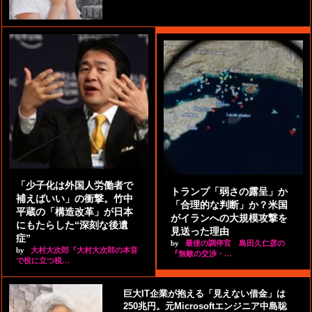
「少子化は外国人労働者で
トランプ「弱さの露呈」か
補えばいい」の衝撃。竹中
「合理的な判断」か？米国
平蔵の「構造改革」が日本
がイランへの大規模攻撃を
にもたらした“深刻な後遺
見送った理由
症”
by
最後の調停官 島田久仁彦の
by
大村大次郎『大村大次郎の本音
『無敵の交渉・…
で役に立つ税…
巨大IT企業が抱える「見えない借金」は
250兆円。元Microsoftエンジニア中島聡