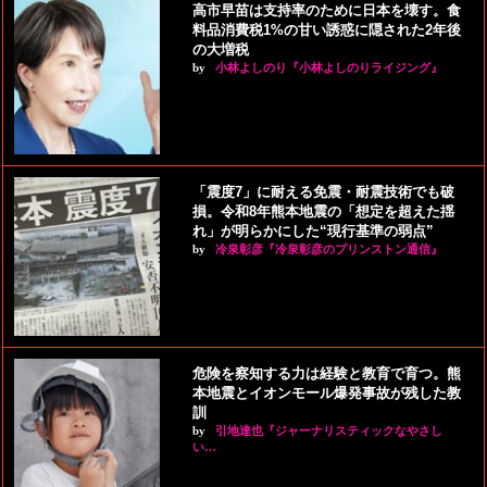
高市早苗は支持率のために日本を壊す。食
料品消費税1%の甘い誘惑に隠された2年後
の大増税
by
小林よしのり『小林よしのりライジング』
「震度7」に耐える免震・耐震技術でも破
損。令和8年熊本地震の「想定を超えた揺
れ」が明らかにした“現行基準の弱点”
by
冷泉彰彦『冷泉彰彦のプリンストン通信』
危険を察知する力は経験と教育で育つ。熊
本地震とイオンモール爆発事故が残した教
訓
by
引地達也『ジャーナリスティックなやさし
い…