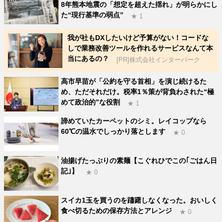
8年熊本地震の「想定を超えた揺れ」が明らかにし
た“現行基準の弱点”
★ 1
我が社もDXしたいけど予算がない！コードな
しで業務改善ツールを作れるサービスなんて本
当にあるの？
[PR]株式会社インターパーク
高市早苗が「公約を守る首相」を演じ続けるた
め、ただそれだけ。税率1％策が背負わされた“極
めて政治的”な役割
★ 1
諦めていたカーペットのシミ。レイコップなら
60℃の温水でしっかり落とします
★ 0
油揚げたっぷりの素麺【こぐれひでこの｢ごはん日
記｣】
★ 0
スイカ1玉を買うのを躊躇しなくなった。おいしく
食べ切るための保存方法とアレンジ
★ 0