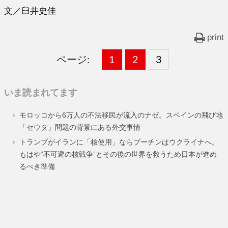
文／臼井史佳
print
ページ:
固
1
固
2
,
固
3
,
定
定
定
いま読まれてます
ペ
ペ
ペ
モロッコから6万人の不法移民が流入のナゼ。スペインの飛び地
ー
ー
ー
「セウタ」問題の背景にある外交事情
ジ
ジ
ジ
トランプがイランに「核使用」ならプーチンはウクライナへ。
もはや“不可避の核戦争”とその後の世界を救うため日本が進め
るべき準備