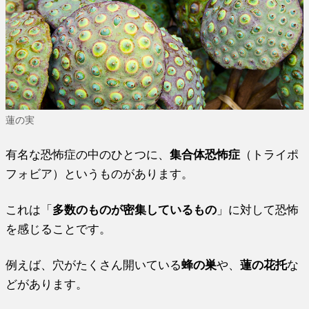
蓮の実
有名な恐怖症の中のひとつに、
集合体恐怖症
（トライポ
フォビア）というものがあります。
これは「
多数のものが密集しているもの
」に対して恐怖
を感じることです。
例えば、穴がたくさん開いている
蜂の巣
や、
蓮の花托
な
どがあります。