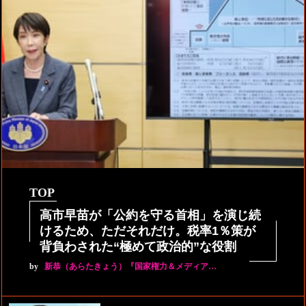
TOP
高市早苗が「公約を守る首相」を演じ続
けるため、ただそれだけ。税率1％策が
背負わされた“極めて政治的”な役割
by
新恭（あらたきょう）『国家権力＆メディア…