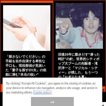
没後20年に動きだす“凍った
「探さないでください」の
時計”の針。世界的シティポ
手紙を自作自演する卑怯な
ップ大ブームの先駆者・滝
手口も。現役探偵が見抜い
沢洋一と「マジカル・シテ
た「妻子を探すDV夫」の依
ィー」が残した、もう一つ
頼に潜む“本当の狙い”
の『かぎりなき夏』
by
阿部泰尚『伝説の探偵』
by
都鳥 流星
By clicking “Accept All Cookies”, you agree to the storing of cookies on
your device to enhance site navigation, analyze site usage, and assist in
MAG2 NEWS HEADLINE
our marketing efforts.
Coolie policy
ok
×