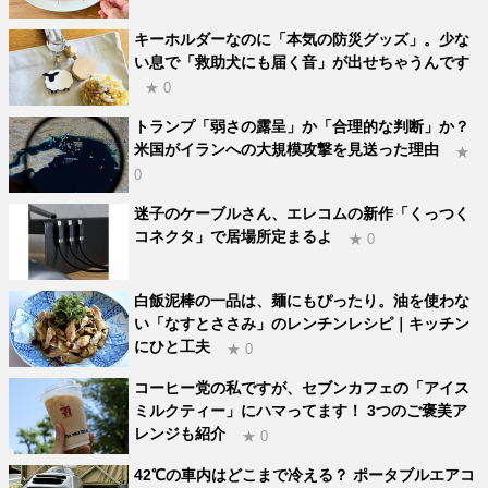
キーホルダーなのに「本気の防災グッズ」。少な
い息で「救助犬にも届く音」が出せちゃうんです
★ 0
トランプ「弱さの露呈」か「合理的な判断」か？
米国がイランへの大規模攻撃を見送った理由
★
0
迷子のケーブルさん、エレコムの新作「くっつく
コネクタ」で居場所定まるよ
★ 0
白飯泥棒の一品は、麺にもぴったり。油を使わな
い「なすとささみ」のレンチンレシピ｜キッチン
にひと工夫
★ 0
コーヒー党の私ですが、セブンカフェの「アイス
ミルクティー」にハマってます！ 3つのご褒美ア
レンジも紹介
★ 0
42℃の車内はどこまで冷える？ ポータブルエアコ