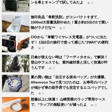
ンを車とキャンプで試してみたよ
★ 0
無印良品「希釈洗剤」がコンパクトすぎて、
1000ml大容量洗剤やめた！重さ約23分の1で買い
物がラクだな〜
★ 0
CIOから「車載ワイヤレス充電器」がついに出た
ぞ！ 1泊2日の旅行で使って感じた“2WAY”の便利
さ
★ 0
日傘が使えない時は「フーディタオル」で解決！
登山やフェスでも、紫外線対策と涼しく快適が叶
うんです
★ 0
夏の買い物は「自立する保冷バッグ」が大優勝。
Afternoon Teaで見つけたのは、お寿司のパック
が傾かず車の助手席でも安定するエコバッグでし
た
★ 0
想像以上に快適！ 山崎実業のラップ専用ケース
で、“ラップの無駄使い”が減ったよ
★ 0