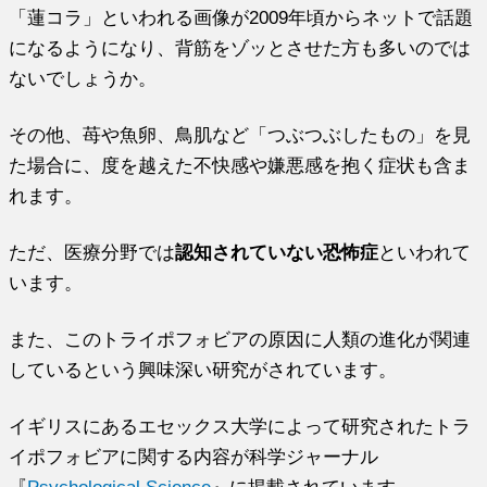
「蓮コラ」といわれる画像が
2009
年頃からネットで話題
になるようになり、背筋をゾッとさせた方も多いのでは
ないでしょうか。
その他、苺や魚卵、鳥肌など「つぶつぶしたもの」を見
た場合に、度を越えた不快感や嫌悪感を抱く症状も含ま
れます。
ただ、医療分野では
認知されていない恐怖症
といわれて
います。
また、このトライポフォビアの原因に人類の進化が関連
しているという興味深い研究がされています。
イギリスにあるエセックス大学によって研究されたトラ
イポフォビアに関する内容が科学ジャーナル
『
Psychological Science
』
に掲載されています。