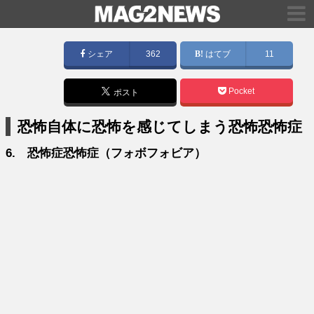
シェア
362
はてブ
11
Pocket
ポスト
恐怖自体に恐怖を感じてしまう恐怖恐怖症
6. 恐怖症恐怖症（フォボフォビア）