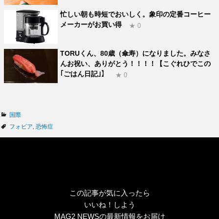
忙しい朝も時短でおいしく。象印の定番コーヒー
メーカーがお買い得
★ 0
TORUくん、80歳（傘寿）になりました。みなさ
んお祝い、ありがとう！！！！【こぐれひでこの
｢ごはん日記｣】
★ 0
カ
国際
テ
タ
フォビア
,
恐怖症
ゴ
グ
リ
ー
この記事が気に入ったら
いいね！しよう
MAG2 NEWSの最新情報をお届け