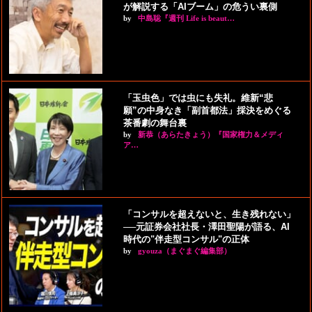
が解説する「AIブーム」の危うい裏側
by
中島聡『週刊 Life is beaut…
「玉虫色」では虫にも失礼。維新“悲
願”の中身なき「副首都法」採決をめぐる
茶番劇の舞台裏
by
新恭（あらたきょう）『国家権力＆メディ
ア…
「コンサルを超えないと、生き残れない」
──元証券会社社長・澤田聖陽が語る、AI
時代の"伴走型コンサル"の正体
by
gyouza（まぐまぐ編集部）