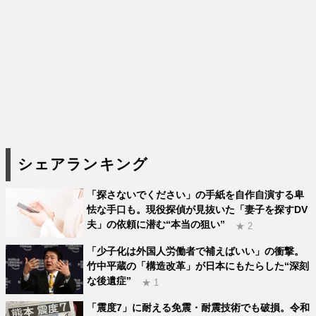
シェアランキング
「探さないでください」の手紙を自作自演する卑
怯な手口も。現役探偵が見抜いた「妻子を探すDV
夫」の依頼に潜む“本当の狙い”
★ 2
「少子化は外国人労働者で補えばいい」の衝撃。
竹中平蔵の「構造改革」が日本にもたらした“深刻
な後遺症”
★ 1
「震度7」に耐える免震・耐震技術でも破損。令和