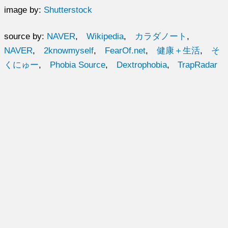
image by:
Shutterstock
source by:
NAVER
,
Wikipedia
,
カラダノート
,
NAVER
,
2knowmyself
,
FearOf.net
,
健康＋生活
,
そ
くにゅー
,
Phobia Source
,
Dextrophobia
,
TrapRadar