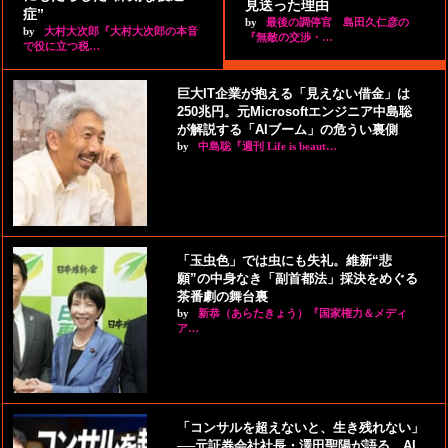
見送った理由
症”
by
最後の調停官 島田久仁彦の
by
大村大次郎『大村大次郎の本音
『無敵の交渉・…
で役に立つ税…
巨大IT企業が抱える「見えない借金」は
250兆円。元Microsoftエンジニア中島聡
が解説する「AIブーム」の危うい裏側
by
中島聡『週刊 Life is beaut…
「玉虫色」では虫にも失礼。維新“悲
願”の中身なき「副首都法」採決をめぐる
茶番劇の舞台裏
by
新恭（あらたきょう）『国家権力＆メディ
ア…
「コンサルを超えないと、生き残れない」
──元証券会社社長・澤田聖陽が語る、AI