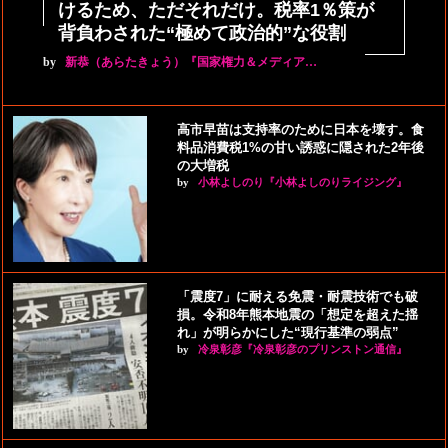
けるため、ただそれだけ。税率1％策が
背負わされた“極めて政治的”な役割
by
新恭（あらたきょう）『国家権力＆メディア…
高市早苗は支持率のために日本を壊す。食
料品消費税1%の甘い誘惑に隠された2年後
の大増税
by
小林よしのり『小林よしのりライジング』
「震度7」に耐える免震・耐震技術でも破
損。令和8年熊本地震の「想定を超えた揺
れ」が明らかにした“現行基準の弱点”
by
冷泉彰彦『冷泉彰彦のプリンストン通信』