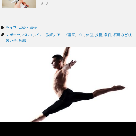
★ 0
カ
ライフ
,
恋愛・結婚
テ
タ
スポーツ
,
バレエ
,
バレエ教師力アップ講座
,
プロ
,
体型
,
技術
,
条件
,
石島みどり
,
ゴ
グ
習い事
,
音感
リ
ー