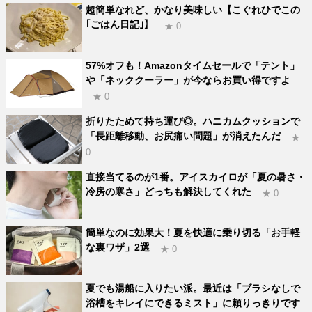
超簡単なれど、かなり美味しい【こぐれひでこの
｢ごはん日記｣】
★ 0
57%オフも！Amazonタイムセールで「テント」
や「ネッククーラー」が今ならお買い得ですよ
★ 0
折りたためて持ち運び◎。ハニカムクッションで
「長距離移動、お尻痛い問題」が消えたんだ
★
0
直接当てるのが1番。アイスカイロが「夏の暑さ・
冷房の寒さ」どっちも解決してくれた
★ 0
簡単なのに効果大！夏を快適に乗り切る「お手軽
な裏ワザ」2選
★ 0
夏でも湯船に入りたい派。最近は「ブラシなしで
浴槽をキレイにできるミスト」に頼りっきりです