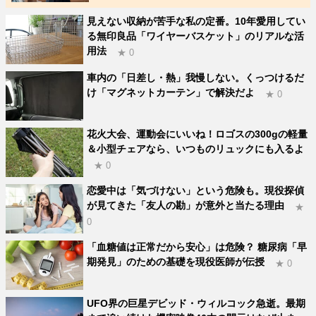
見えない収納が苦手な私の定番。10年愛用してい
る無印良品「ワイヤーバスケット」のリアルな活
用法
★ 0
車内の「日差し・熱」我慢しない。くっつけるだ
け「マグネットカーテン」で解決だよ
★ 0
花火大会、運動会にいいね！ロゴスの300gの軽量
＆小型チェアなら、いつものリュックにも入るよ
★ 0
恋愛中は「気づけない」という危険も。現役探偵
が見てきた「友人の勘」が意外と当たる理由
★
0
「血糖値は正常だから安心」は危険？ 糖尿病「早
期発見」のための基礎を現役医師が伝授
★ 0
UFO界の巨星デビッド・ウィルコック急逝。最期