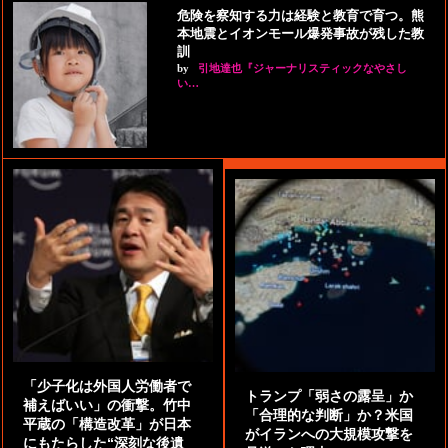
危険を察知する力は経験と教育で育つ。熊
本地震とイオンモール爆発事故が残した教
訓
by
引地達也『ジャーナリスティックなやさし
い…
「少子化は外国人労働者で
トランプ「弱さの露呈」か
補えばいい」の衝撃。竹中
「合理的な判断」か？米国
平蔵の「構造改革」が日本
がイランへの大規模攻撃を
にもたらした“深刻な後遺