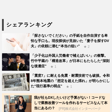
シェアランキング
「探さないでください」の手紙を自作自演する卑
怯な手口も。現役探偵が見抜いた「妻子を探すDV
夫」の依頼に潜む“本当の狙い”
★ 2
「少子化は外国人労働者で補えばいい」の衝撃。
竹中平蔵の「構造改革」が日本にもたらした“深刻
な後遺症”
★ 1
「震度7」に耐える免震・耐震技術でも破損。令和
8年熊本地震の「想定を超えた揺れ」が明らかにし
た“現行基準の弱点”
★ 1
我が社もDXしたいけど予算がない！コードな
しで業務改善ツールを作れるサービスなんて本
当にあるの？
[PR]株式会社インターパーク