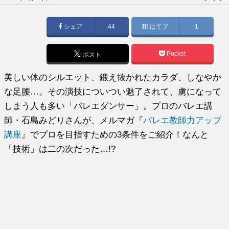
稿
日:
シェア
44
はてブ
1
Pocket
ポスト
美しい体のシルエット、鍛え抜かれたカラダ、しなやか
な足腰…。その演技についつい魅了されて、虜になって
しまう人も多い「バレエダンサー」。プロのバレエ講
師・石島みどりさんが、メルマガ『
バレエ教師力アップ
講座
』でプロを目指すための3条件をご紹介！なんと
「技術」は二の次だった…!?