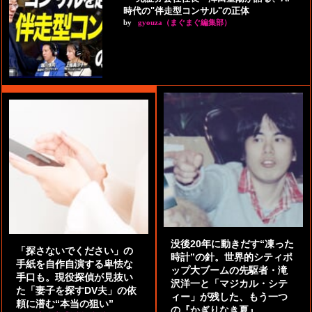
時代の"伴走型コンサル"の正体
by
gyouza（まぐまぐ編集部）
没後20年に動きだす“凍った
「探さないでください」の
時計”の針。世界的シティポ
手紙を自作自演する卑怯な
ップ大ブームの先駆者・滝
手口も。現役探偵が見抜い
沢洋一と「マジカル・シテ
た「妻子を探すDV夫」の依
ィー」が残した、もう一つ
頼に潜む“本当の狙い”
の『かぎりなき夏』