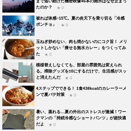
まで追い続けた機密映像46本の開示はなぜ止まっ
たのか？
★ 0
被れば体感−15℃。夏の炎天下を乗り切る「冷感
ポンチョ」
★ 0
玉ねぎ炒めない、肉も焼かないのにコク旨！ メリ
ットしかない「痩せる無水カレー」をつくってみ
た
★ 0
模様替えしなくても、部屋の雰囲気は変えられ
る。掃除グッズを±0にするだけで、生活感がスッ
と消えたんだ
★ 0
4ステップでできる！ 1食438kcalのカレーラーメ
ンで夏バテ対策
★ 0
暑い、蒸れる…夏の外出のストレスが激減！ワー
クマンの「持続冷感なショートパンツ」が超快適
だよ
★ 0