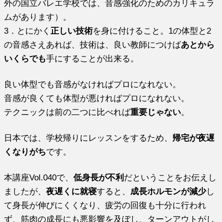
外の国立バレエ学校では、音感強化のためのカリキュラ
ムがあります）。
3．とにかく
正しい技術
を身に付けること。1の体型と2
の音感さえあれば、技術は、良い教師につけば
あとから
いくらでも
手にすることが出来る。
良い体型でも音感がなければプロになれない。
音感が良くても体型が悪ければプロになれない。
テクニックは前の二つに比べれば
重要じゃない
。
日本では、学校帰りにレッスンをするため、
帰宅が夜遅
くなりがち
です。
本講座Vol.040で、
低身長が不利
だということをお伝えし
ましたが、
夜遅くに就寝
すると、
成長ホルモンが減少
し
て身長が伸びにくくなり、疲労の回復も十分に行われ
ず、筋肉の成長にも悪影響を及ぼし、ターンアウトがし