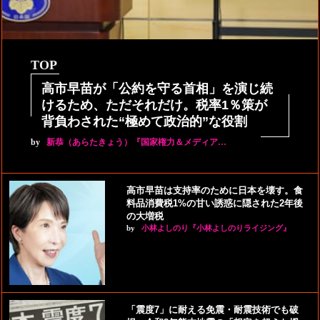
TOP
高市早苗が「公約を守る首相」を演じ続
けるため、ただそれだけ。税率1％策が
背負わされた“極めて政治的”な役割
by
新恭（あらたきょう）『国家権力＆メディア…
高市早苗は支持率のために日本を壊す。食
料品消費税1%の甘い誘惑に隠された2年後
の大増税
by
小林よしのり『小林よしのりライジング』
「震度7」に耐える免震・耐震技術でも破