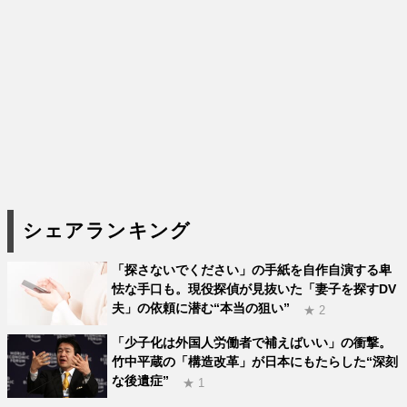
シェアランキング
「探さないでください」の手紙を自作自演する卑
怯な手口も。現役探偵が見抜いた「妻子を探すDV
夫」の依頼に潜む“本当の狙い”
★ 2
「少子化は外国人労働者で補えばいい」の衝撃。
竹中平蔵の「構造改革」が日本にもたらした“深刻
な後遺症”
★ 1