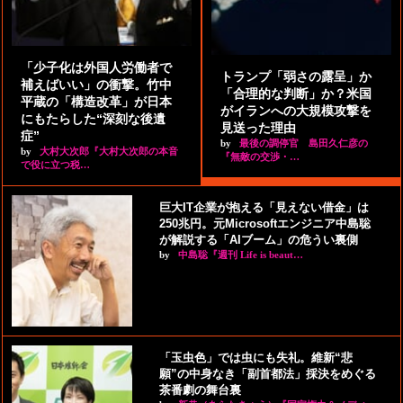
「少子化は外国人労働者で
トランプ「弱さの露呈」か
補えばいい」の衝撃。竹中
「合理的な判断」か？米国
平蔵の「構造改革」が日本
がイランへの大規模攻撃を
にもたらした“深刻な後遺
見送った理由
症”
by
最後の調停官 島田久仁彦の
by
大村大次郎『大村大次郎の本音
『無敵の交渉・…
で役に立つ税…
巨大IT企業が抱える「見えない借金」は
250兆円。元Microsoftエンジニア中島聡
が解説する「AIブーム」の危うい裏側
by
中島聡『週刊 Life is beaut…
「玉虫色」では虫にも失礼。維新“悲
願”の中身なき「副首都法」採決をめぐる
茶番劇の舞台裏