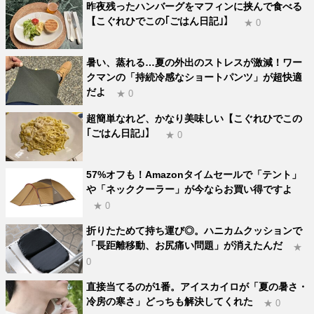
昨夜残ったハンバーグをマフィンに挟んで食べる
【こぐれひでこの｢ごはん日記｣】
★ 0
暑い、蒸れる…夏の外出のストレスが激減！ワー
クマンの「持続冷感なショートパンツ」が超快適
だよ
★ 0
超簡単なれど、かなり美味しい【こぐれひでこの
｢ごはん日記｣】
★ 0
57%オフも！Amazonタイムセールで「テント」
や「ネッククーラー」が今ならお買い得ですよ
★ 0
折りたためて持ち運び◎。ハニカムクッションで
「長距離移動、お尻痛い問題」が消えたんだ
★
0
直接当てるのが1番。アイスカイロが「夏の暑さ・
冷房の寒さ」どっちも解決してくれた
★ 0