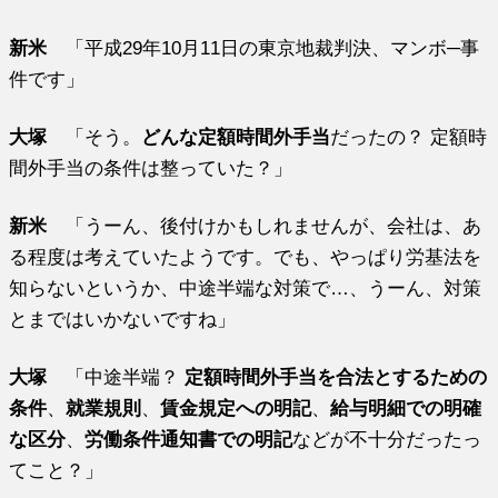
新米
「平成29年10月11日の東京地裁判決、マンボ─事
件です」
大塚
「そう。
どんな定額時間外手当
だったの？ 定額時
間外手当の条件は整っていた？」
新米
「うーん、後付けかもしれませんが、会社は、あ
る程度は考えていたようです。でも、やっぱり労基法を
知らないというか、中途半端な対策で…、うーん、対策
とまではいかないですね」
大塚
「中途半端？
定額時間外手当を合法とするための
条件
、
就業規則
、
賃金規定への明記
、
給与明細での明確
な区分
、
労働条件通知書での明記
などが不十分だったっ
てこと？」