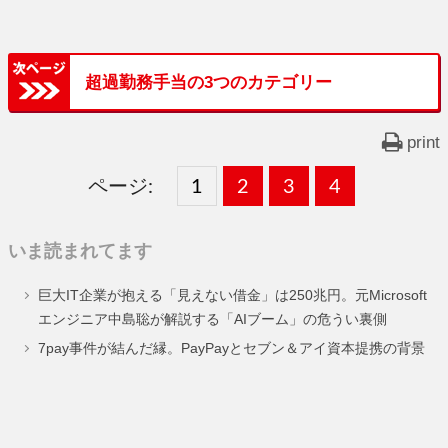
超過勤務手当の3つのカテゴリー
print
ページ:
固
1
固
2
,
固
3
,
固
4
,
定
定
定
定
いま読まれてます
ペ
ペ
ペ
ペ
巨大IT企業が抱える「見えない借金」は250兆円。元Microsoft
ー
ー
ー
ー
エンジニア中島聡が解説する「AIブーム」の危うい裏側
ジ
ジ
ジ
ジ
7pay事件が結んだ縁。PayPayとセブン＆アイ資本提携の背景