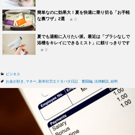
簡単なのに効果大！夏を快適に乗り切る「お手軽
な裏ワザ」2選
★ 0
夏でも湯船に入りたい派。最近は「ブラシなしで
浴槽をキレイにできるミスト」に頼りっきりです
★ 0
カ
ビジネス
テ
タ
お金が好き
,
マネー
,
新米社労士ドタバタ日記 奮闘編
,
法律解説
,
給料
ゴ
グ
リ
ー