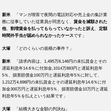
新米
「マンガ喫茶で夜間の電話対応や売上金の集計業
務に従事していた従業員が同意なく、
賃金を減額された
他
、
割増賃金を払ってもらっていなかったと訴え
、
定額
時間外手当が認められなかったケース
です」
大塚
「どのくらいの規模の事件？」
新米
「請求内容は、1,495万8,146円の未払賃金とその
遅延利息年14.6％に付加金,1014万883円と遅延利息年
5％、損害賠償金100万円と遅延利息年5％に対して、
1,212万4,698円の未払賃金とその遅延利息年14.6％に付
加金300万円と遅延利息年5％、損害賠償金10万円と遅延
利息年5％を払えという結果です」
大塚
「結構大きな金額の判決ね」