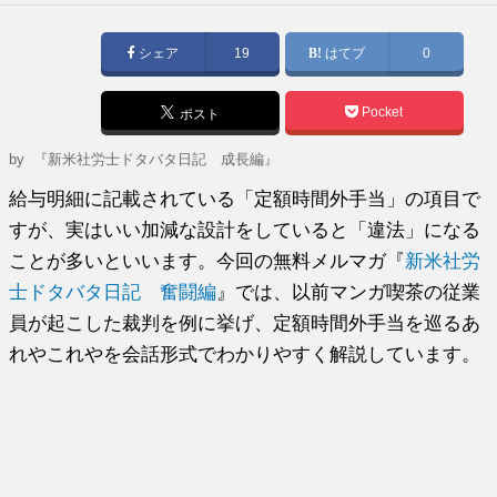
稿
日:
シェア
19
はてブ
0
Pocket
ポスト
by
『新米社労士ドタバタ日記 成長編』
給与明細に記載されている「定額時間外手当」の項目で
すが、実はいい加減な設計をしていると「違法」になる
ことが多いといいます。今回の無料メルマガ『
新米社労
士ドタバタ日記 奮闘編
』では、以前マンガ喫茶の従業
員が起こした裁判を例に挙げ、定額時間外手当を巡るあ
れやこれやを会話形式でわかりやすく解説しています。