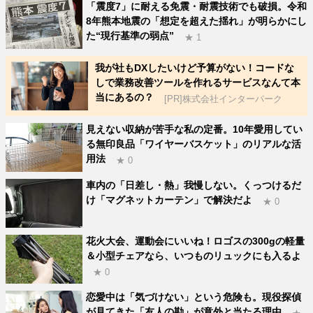
「震度7」に耐える免震・耐震技術でも破損。令和
8年熊本地震の「想定を超えた揺れ」が明らかにし
た“現行基準の弱点”
★ 1
我が社もDXしたいけど予算がない！コードな
しで業務改善ツールを作れるサービスなんて本
当にあるの？
[PR]株式会社インターパーク
見えない収納が苦手な私の定番。10年愛用してい
る無印良品「ワイヤーバスケット」のリアルな活
用法
★ 0
車内の「日差し・熱」我慢しない。くっつけるだ
け「マグネットカーテン」で解決だよ
★ 0
花火大会、運動会にいいね！ロゴスの300gの軽量
＆小型チェアなら、いつものリュックにも入るよ
★ 0
恋愛中は「気づけない」という危険も。現役探偵
が見てきた「友人の勘」が意外と当たる理由