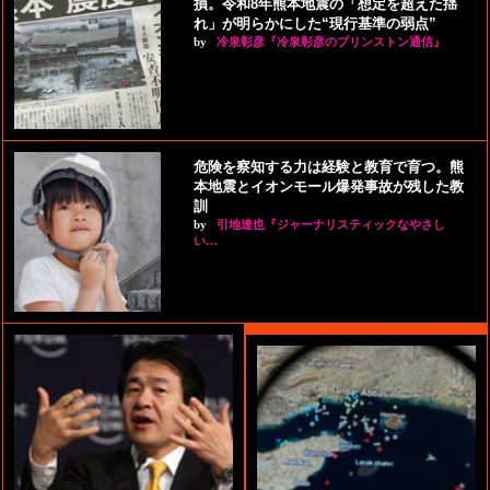
損。令和8年熊本地震の「想定を超えた揺
れ」が明らかにした“現行基準の弱点”
by
冷泉彰彦『冷泉彰彦のプリンストン通信』
危険を察知する力は経験と教育で育つ。熊
本地震とイオンモール爆発事故が残した教
訓
by
引地達也『ジャーナリスティックなやさし
い…