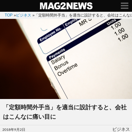
TOP
»
ビジネス
»
「定額時間外手当」を適当に設計すると、会社はこんな
「定額時間外手当」を適当に設計すると、会社
はこんなに痛い目に
投
ビジネス
2018年9月2日