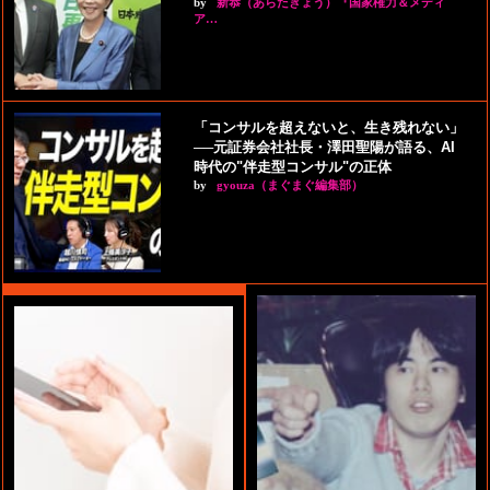
by
新恭（あらたきょう）『国家権力＆メディ
ア…
「コンサルを超えないと、生き残れない」
──元証券会社社長・澤田聖陽が語る、AI
時代の"伴走型コンサル"の正体
by
gyouza（まぐまぐ編集部）