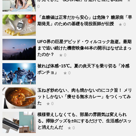
★
0
「血糖値は正常だから安心」は危険？ 糖尿病「早
期発見」のための基礎を現役医師が伝授
★ 0
UFO界の巨星デビッド・ウィルコック急逝。最期
まで追い続けた機密映像46本の開示はなぜ止まっ
たのか？
★ 0
被れば体感−15℃。夏の炎天下を乗り切る「冷感
ポンチョ」
★ 0
玉ねぎ炒めない、肉も焼かないのにコク旨！ メリ
ットしかない「痩せる無水カレー」をつくってみ
た
★ 0
模様替えしなくても、部屋の雰囲気は変えられ
る。掃除グッズを±0にするだけで、生活感がスッ
と消えたんだ
★ 0