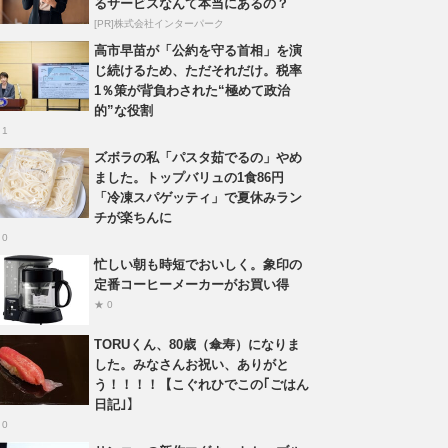
るサービスなんて本当にあるの？
[PR]株式会社インターパーク
高市早苗が「公約を守る首相」を演
じ続けるため、ただそれだけ。税率
1％策が背負わされた“極めて政治
的”な役割
 1
ズボラの私「パスタ茹でるの」やめ
ました。トップバリュの1食86円
「冷凍スパゲッティ」で夏休みラン
チが楽ちんに
 0
忙しい朝も時短でおいしく。象印の
定番コーヒーメーカーがお買い得
★ 0
TORUくん、80歳（傘寿）になりま
した。みなさんお祝い、ありがと
う！！！！【こぐれひでこの｢ごはん
日記｣】
 0