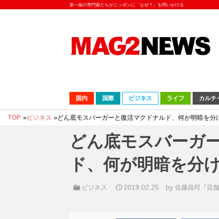
第一線の専門家たちがニッポンに「なぜ？」を問いかける
国内
国際
ビジネス
ライフ
カルチ
TOP
»
ビジネス
»
どん底モスバーガーと復活マクドナルド、何が明暗を分
どん底モスバーガ
ド、何が明暗を分
2019.02.25
by
ビジネス
佐藤昌司『店