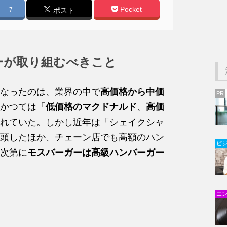
Pocket
7
ポスト
ーが取り組むべきこと
なったのは、業界の中で
高価格から中価
PR
かつては「
低価格のマクドナルド
、
高価
れていた。しかし近年は「シェイクシャ
頭したほか、チェーン店でも高額のハン
ビ
次第に
モスバーガーは高級ハンバーガー
エ