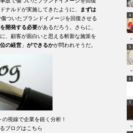
事故で傷ついたブランドイメージを回復
ドナルドが実施してきたように、
まずは
で傷ついたブランドイメージを回復させる
を開発する必要
があるだろう。さらに、
に、顧客が面白いと思える斬新な施策を
★
位の経営
」
ができるか
が問われそうだ。
★
トの視線で企業を鋭く分析！
★
るブログはこちら