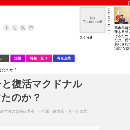
ま
ぐ
ま
ぐ
ニ
高市早苗
ュ
守る首相
ー
けるため
ス！test
だけ。税
負わされ
治的”な役
ャー
話題
特集一覧 ▼
有名企業
けたのか？
ーと復活マクドナル
けたのか？
舗経営者の繁盛店講座｜小売業・飲食店・サービス業』