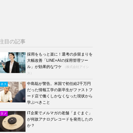
注目の記事
採用をもっと楽に！選考の歩留まりを
大幅改善「LINE×AIの採用管理ツー
ル」が効果的なワケ
（株式会社アイシ
ス）
中島聡が警告。米国で初任給2千万円
ジネス
だった情報工学の新卒生がファストフ
ード店で働くしかなくなった現状から
学ぶべきこと
IT企業でメルマガの老舗「まぐまぐ」
ンタメ
が何故アナログレコードを発売したの
か？