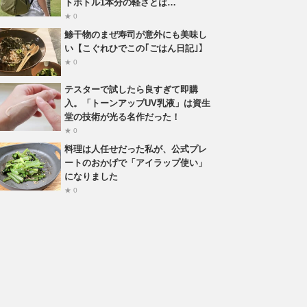
トボトル1本分の軽さとは…
★ 0
鯵干物のまぜ寿司が意外にも美味し
い【こぐれひでこの｢ごはん日記｣】
★ 0
テスターで試したら良すぎて即購
入。「トーンアップUV乳液」は資生
堂の技術が光る名作だった！
★ 0
料理は人任せだった私が、公式プレ
ートのおかげで「アイラップ使い」
になりました
★ 0