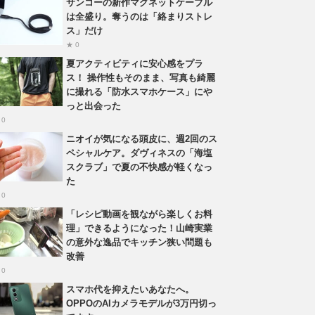
サンコーの新作マグネットケーブル
は全盛り。奪うのは「絡まりストレ
ス」だけ
★ 0
夏アクティビティに安心感をプラ
ス！ 操作性もそのまま、写真も綺麗
に撮れる「防水スマホケース」にや
っと出会った
 0
ニオイが気になる頭皮に、週2回のス
ペシャルケア。ダヴィネスの「海塩
スクラブ」で夏の不快感が軽くなっ
た
 0
「レシピ動画を観ながら楽しくお料
理」できるようになった！山崎実業
の意外な逸品でキッチン狭い問題も
改善
 0
スマホ代を抑えたいあなたへ。
OPPOのAIカメラモデルが3万円切っ