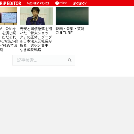
が「公約を
円安と国債急落を招
映画・音楽・芸能
」を演じ続
いた「骨太ショッ
CULTURE
、ただそれ
ク」の正体。グーグ
率1％策が背
ル日本法人元社長が
た“極めて政
斬る「選択と集中」
割
なき成長戦略