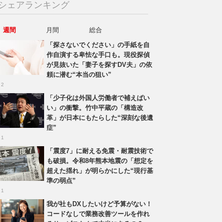
シェアランキング
週間
月間
総合
「探さないでください」の手紙を自
作自演する卑怯な手口も。現役探偵
が見抜いた「妻子を探すDV夫」の依
頼に潜む“本当の狙い”
 2
「少子化は外国人労働者で補えばい
い」の衝撃。竹中平蔵の「構造改
革」が日本にもたらした“深刻な後遺
症”
 1
「震度7」に耐える免震・耐震技術で
も破損。令和8年熊本地震の「想定を
超えた揺れ」が明らかにした“現行基
準の弱点”
 1
我が社もDXしたいけど予算がない！
コードなしで業務改善ツールを作れ