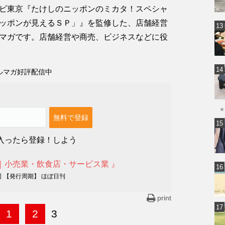
ビ東京『たけしのニッポンのミカタ！スペシャ
ッポンが見えるＳＰ」』を監修した、店舗経営
マガです。店舗経営や商売、ビジネスなどに役
ルマガ好評配信中
★
入ったら登録！しよう
｜小売業・飲食店・サービス業 』
司 【発行周期】 ほぼ日刊
print
1
2
3