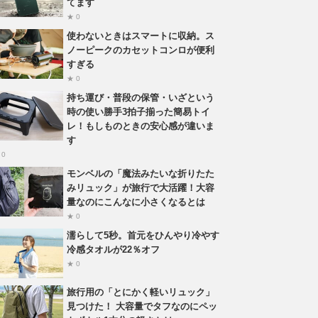
てます
★ 0
使わないときはスマートに収納。ス
ノーピークのカセットコンロが便利
すぎる
★ 0
持ち運び・普段の保管・いざという
時の使い勝手3拍子揃った簡易トイ
レ！もしものときの安心感が違いま
す
 0
モンベルの「魔法みたいな折りたた
みリュック」が旅行で大活躍！大容
量なのにこんなに小さくなるとは
★ 0
濡らして5秒。首元をひんやり冷やす
冷感タオルが22％オフ
★ 0
旅行用の「とにかく軽いリュック」
見つけた！ 大容量でタフなのにペッ