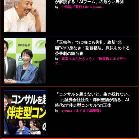
が解説する「AIブーム」の危うい裏側
by
中島聡『週刊 Life is beaut…
「玉虫色」では虫にも失礼。維新“悲
願”の中身なき「副首都法」採決をめぐる
茶番劇の舞台裏
by
新恭（あらたきょう）『国家権力＆メディ
ア…
「コンサルを超えないと、生き残れない」
──元証券会社社長・澤田聖陽が語る、AI
時代の"伴走型コンサル"の正体
by
gyouza（まぐまぐ編集部）