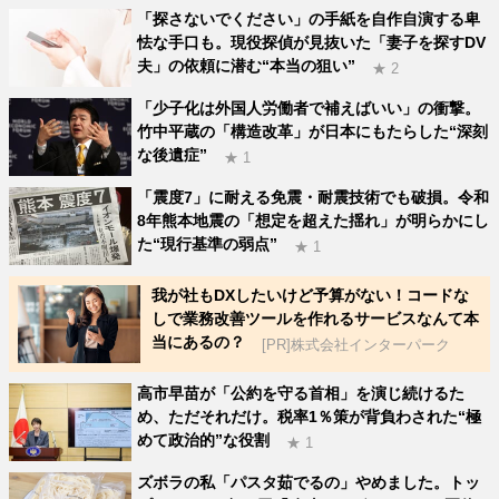
「探さないでください」の手紙を自作自演する卑
怯な手口も。現役探偵が見抜いた「妻子を探すDV
夫」の依頼に潜む“本当の狙い”
★ 2
「少子化は外国人労働者で補えばいい」の衝撃。
竹中平蔵の「構造改革」が日本にもたらした“深刻
な後遺症”
★ 1
「震度7」に耐える免震・耐震技術でも破損。令和
8年熊本地震の「想定を超えた揺れ」が明らかにし
た“現行基準の弱点”
★ 1
我が社もDXしたいけど予算がない！コードな
しで業務改善ツールを作れるサービスなんて本
当にあるの？
[PR]株式会社インターパーク
高市早苗が「公約を守る首相」を演じ続けるた
め、ただそれだけ。税率1％策が背負わされた“極
めて政治的”な役割
★ 1
ズボラの私「パスタ茹でるの」やめました。トッ