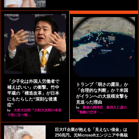
「少子化は外国人労働者で
トランプ「弱さの露呈」か
補えばいい」の衝撃。竹中
「合理的な判断」か？米国
平蔵の「構造改革」が日本
がイランへの大規模攻撃を
にもたらした“深刻な後遺
見送った理由
症”
by
最後の調停官 島田久仁彦の
by
大村大次郎『大村大次郎の本音
『無敵の交渉・…
で役に立つ税…
巨大IT企業が抱える「見えない借金」は
250兆円。元Microsoftエンジニア中島聡