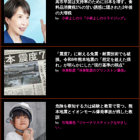
高市早苗は支持率のために日本を壊す。食
料品消費税1%の甘い誘惑に隠された2年後
の大増税
by
小林よしのり『小林よしのりライジング』
「震度7」に耐える免震・耐震技術でも破
損。令和8年熊本地震の「想定を超えた揺
れ」が明らかにした“現行基準の弱点”
by
冷泉彰彦『冷泉彰彦のプリンストン通信』
危険を察知する力は経験と教育で育つ。熊
本地震とイオンモール爆発事故が残した教
訓
by
引地達也『ジャーナリスティックなやさし
い…