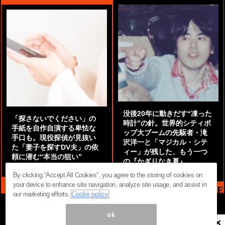
没後20年に動きだす“凍った
「探さないでください」の
時計”の針。世界的シティポ
手紙を自作自演する卑怯な
ップ大ブームの先駆者・滝
手口も。現役探偵が見抜い
沢洋一と「マジカル・シテ
た「妻子を探すDV夫」の依
ィー」が残した、もう一つ
頼に潜む“本当の狙い”
の『かぎりなき夏』
by
阿部泰尚『伝説の探偵』
by
都鳥 流星
By clicking “Accept All Cookies”, you agree to the storing of cookies on
your device to enhance site navigation, analyze site usage, and assist in
MAG2 NEWS HEADLINE
our marketing efforts.
Coolie policy
ok
×