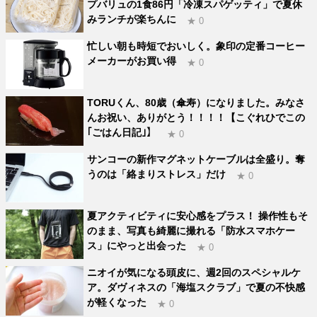
プバリュの1食86円「冷凍スパゲッティ」で夏休
みランチが楽ちんに
★ 0
忙しい朝も時短でおいしく。象印の定番コーヒー
メーカーがお買い得
★ 0
TORUくん、80歳（傘寿）になりました。みなさ
んお祝い、ありがとう！！！！【こぐれひでこの
｢ごはん日記｣】
★ 0
サンコーの新作マグネットケーブルは全盛り。奪
うのは「絡まりストレス」だけ
★ 0
夏アクティビティに安心感をプラス！ 操作性もそ
のまま、写真も綺麗に撮れる「防水スマホケー
ス」にやっと出会った
★ 0
ニオイが気になる頭皮に、週2回のスペシャルケ
ア。ダヴィネスの「海塩スクラブ」で夏の不快感
が軽くなった
★ 0