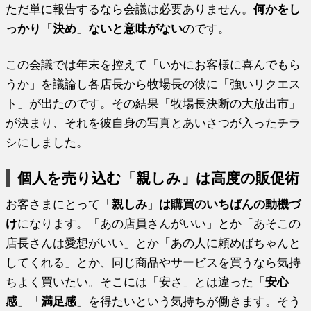
ただ単に報告するなら会議は必要ありません。
何かをし
っかり
「
決め
」
ないと意味がない
のです。
この会議では年末を控えて「いかにお客様に喜んでもら
うか」を議論し各店長から牧場長の彼に「強いリクエス
ト」が出たのです。その結果「牧場長決断の大放出市」
が決まり、それを彼自身の写真とあいさつが入ったチラ
シにしました。
個人を売り込む「親しみ」は高度の販促術
お客さまにとって「
親しみ
」
は購買のいちばんの動機づ
け
になります。「あの店員さんがいい」とか「あそこの
店長さんは愛想がいい」とか「あの人に頼めばちゃんと
してくれる」とか、同じ商品やサービスを買うなら気持
ちよく買いたい。そこには「安さ」とは違った「
安心
感
」「
満足感
」を得たいという気持ちが働きます。そう