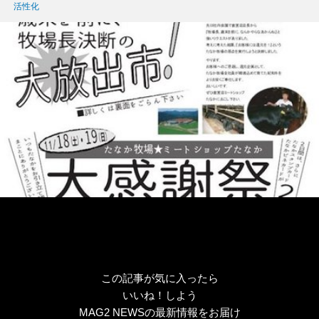
ゴ
グ
活性化
リ
ー
この記事が気に入ったら
いいね！しよう
MAG2 NEWSの最新情報をお届け