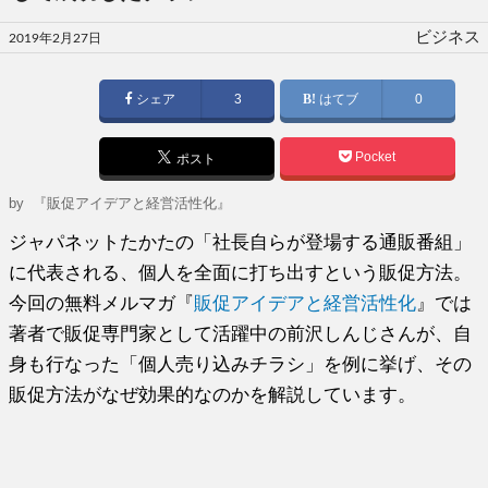
投
ビジネス
2019年2月27日
稿
日:
シェア
3
はてブ
0
Pocket
ポスト
by
『販促アイデアと経営活性化』
ジャパネットたかたの「社長自らが登場する通販番組」
に代表される、個人を全面に打ち出すという販促方法。
今回の無料メルマガ『
販促アイデアと経営活性化
』では
著者で販促専門家として活躍中の前沢しんじさんが、自
身も行なった「個人売り込みチラシ」を例に挙げ、その
販促方法がなぜ効果的なのかを解説しています。