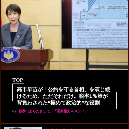
TOP
高市早苗が「公約を守る首相」を演じ続
けるため、ただそれだけ。税率1％策が
背負わされた“極めて政治的”な役割
by
新恭（あらたきょう）『国家権力＆メディア…