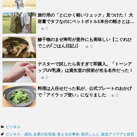
旅行用の「とにかく軽いリュック」見つけた！ 大
容量でタフなのにペットボトル1本分の軽さとは…
★ 0
鯵干物のまぜ寿司が意外にも美味しい【こぐれひ
でこの｢ごはん日記｣】
★ 0
テスターで試したら良すぎて即購入。「トーンア
ップUV乳液」は資生堂の技術が光る名作だった！
★ 0
料理は人任せだった私が、公式プレートのおかげ
で「アイラップ使い」になりました
★ 0
カ
ビジネス
テ
タ
ビジネス・成功
,
企業の生現場
,
使える仕事術
,
前沢しんじ
,
販促アイデアと経営