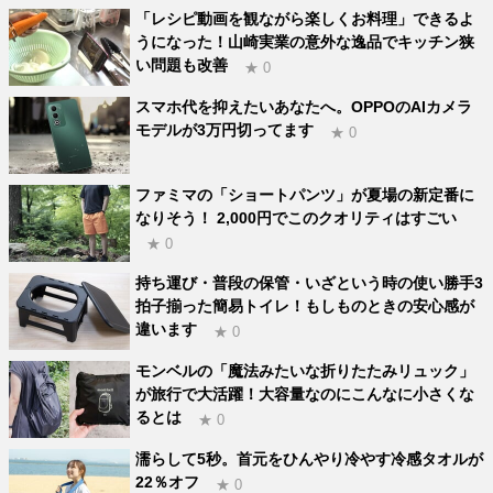
「レシピ動画を観ながら楽しくお料理」できるよ
うになった！山崎実業の意外な逸品でキッチン狭
い問題も改善
★ 0
スマホ代を抑えたいあなたへ。OPPOのAIカメラ
モデルが3万円切ってます
★ 0
ファミマの「ショートパンツ」が夏場の新定番に
なりそう！ 2,000円でこのクオリティはすごい
★ 0
持ち運び・普段の保管・いざという時の使い勝手3
拍子揃った簡易トイレ！もしものときの安心感が
違います
★ 0
モンベルの「魔法みたいな折りたたみリュック」
が旅行で大活躍！大容量なのにこんなに小さくな
るとは
★ 0
濡らして5秒。首元をひんやり冷やす冷感タオルが
22％オフ
★ 0