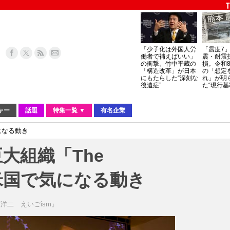
「少子化は外国人労
「震度7
働者で補えばいい」
震・耐震
の衝撃。竹中平蔵の
損。令和
「構造改革」が日本
の「想定
にもたらした“深刻な
れ」が明
後遺症”
た“現行基
ャー
話題
特集一覧 ▼
有名企業
気になる動き
大組織「The
が、米国で気になる動き
洋二 えいごism』