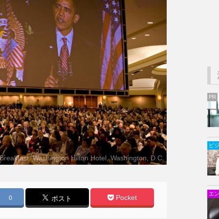
PR
ビ
reakfast. Washington Hilton Hotel, Washington, D.C.
エ
Pocket
0
ポスト