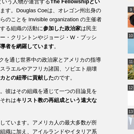
という人物が運営する
The Fellowshipとい
す。Douglas Coeは、オレゴン州出身の
Invisible organization の主催者
する組織の活動に
参加した政治家
は民主
ー・クリントンやジョージ・W・ブッシ
指導者を網羅しています
。
トワークを通じ世界中の政治家とアメリカの指導
スラエルやアフリカ諸国、ソビエト崩壊
カとの紐帯に貢献した
のです。
。彼はその組織を通じて一つの目論見を
それは
キリスト教の再組成という遠大な
しています。アメリカ人の最大多数が所
組織に加え、アイルランドやイタリア系