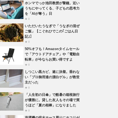
ホンマでっか池田教授が警鐘。近い
うちにやってくる、子どもの思考力
を「AIが奪う」日
★ 0
いただいたうなぎで「うなぎの混ぜ
ご飯」【こぐれひでこの｢ごはん日
記｣】
★ 0
50%オフも！Amazonタイムセール
で「アウトドアチェア」や「電動自
転車」が今ならお買い得ですよ
★ 0
しつこい黒カビ、遂に決着。垂れな
い「プロ御用達の漂白ゲル」が救世
主だった
★ 0
「人生初の日傘」で酷暑の箱根旅行
が優雅に。貸した友人もその場で買
うほど「夏の相棒」になりました
★ 0
洗濯機の排水ホース周りにホコリが