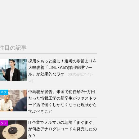
注目の記事
採用をもっと楽に！選考の歩留まりを
大幅改善「LINE×AIの採用管理ツー
ル」が効果的なワケ
（株式会社アイシ
ス）
中島聡が警告。米国で初任給2千万円
ジネス
だった情報工学の新卒生がファストフ
ード店で働くしかなくなった現状から
学ぶべきこと
IT企業でメルマガの老舗「まぐまぐ」
ンタメ
が何故アナログレコードを発売したの
か？