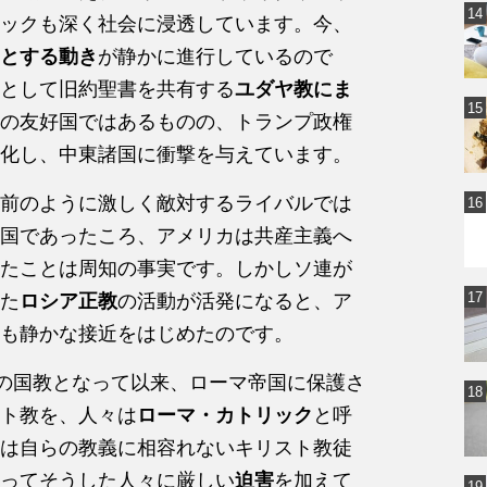
ックも深く社会に浸透しています。今、
とする動き
が静かに進行しているので
として旧約聖書を共有する
ユダヤ教にま
の友好国ではあるものの、トランプ政権
化し、中東諸国に衝撃を与えています。
前のように激しく敵対するライバルでは
国であったころ、アメリカは共産主義へ
たことは周知の事実です。しかしソ連が
た
ロシア正教
の活動が活発になると、ア
も静かな接近をはじめたのです。
国の国教となって以来、ローマ帝国に保護さ
ト教を、人々は
ローマ・カトリック
と呼
は自らの教義に相容れないキリスト教徒
ってそうした人々に厳しい
迫害
を加えて