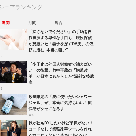
シェアランキング
週間
月間
総合
「探さないでください」の手紙を自
作自演する卑怯な手口も。現役探偵
が見抜いた「妻子を探すDV夫」の依
頼に潜む“本当の狙い”
 2
「少子化は外国人労働者で補えばい
い」の衝撃。竹中平蔵の「構造改
革」が日本にもたらした“深刻な後遺
症”
 1
数量限定の「夏に使いたいシャワー
ジェル」が、本当に気持ちいい！爽
快感がクセになるよ
★ 0
我が社もDXしたいけど予算がない！
コードなしで業務改善ツールを作れ
るサービスなんて本当にあるの？