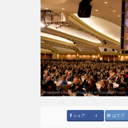
President Obama: Remarks at National Prayer B
シェア
はてブ
4