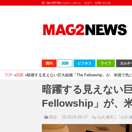
第一線の専門家たちがニッポンに「なぜ？」を問いかける
国内
国際
ビジネス
ライフ
カルチ
TOP
»
国際
»
暗躍する見えない巨大組織「The Fellowship」が、米国で
暗躍する見えない巨
Fellowship」
2019.08.27
by
英語
山久瀬洋二『山久瀬