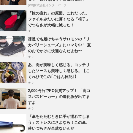
[PR]株式会社インターパーク
「旅の疲れ」の原因、これだった。
ファイルみたいに薄くなる「椅子」
でつらさが大幅に減った！
★ 0
裸足でも履けちゃうサロモンの「リ
カバリーシューズ」にハマり中！ 夏
のおでかけに快適なんだよね〜
★ 0
あ、肉が美味しく感じる。コッテリ
したソースも美味しく感じる。【こ
ぐれひでこの｢ごはん日記｣】
★ 0
2,000円台でPC音質アップ！ 「高コ
スパスピーカー」の進化版が出てま
すよ
★ 0
「傘をたたむときに手が濡れてしま
う」ストレスにさよなら！この傘、
使いづらさが全然ないんだ