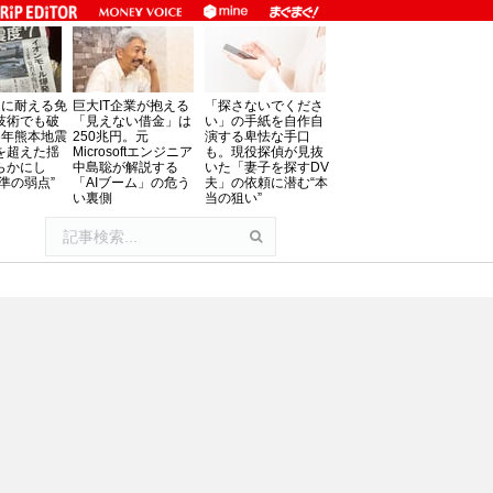
」に耐える免
巨大IT企業が抱える
「探さないでくださ
技術でも破
「見えない借金」は
い」の手紙を自作自
8年熊本地震
250兆円。元
演する卑怯な手口
を超えた揺
Microsoftエンジニア
も。現役探偵が見抜
らかにし
中島聡が解説する
いた「妻子を探すDV
準の弱点”
「AIブーム」の危う
夫」の依頼に潜む“本
い裏側
当の狙い”