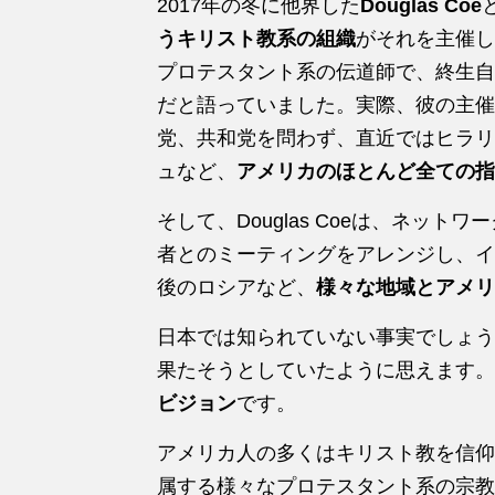
2017年の冬に他界した
Douglas Coe
うキリスト教系の組織
がそれを主催しま
プロテスタント系の伝道師で、終生自らのことを 
だと語っていました。実際、彼の主催
党、共和党を問わず、直近ではヒラリ
ュなど、
アメリカのほとんど全ての
そして、Douglas Coeは、ネッ
者とのミーティングをアレンジし、イ
後のロシアなど、
様々な地域とアメリ
日本では知られていない事実でしょう
果たそうとしていたように思えます。
ビジョン
です。
アメリカ人の多くはキリスト教を信仰
属する様々なプロテスタント系の宗教