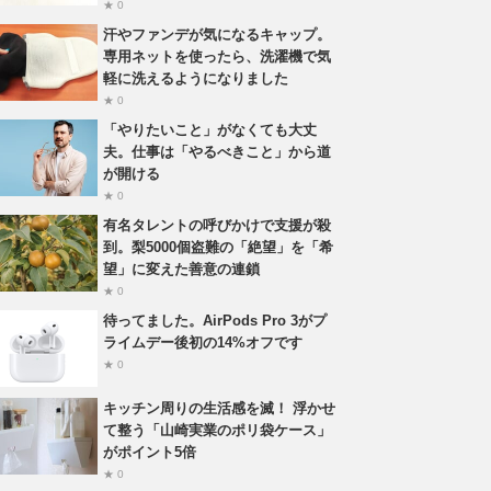
★ 0
汗やファンデが気になるキャップ。
専用ネットを使ったら、洗濯機で気
軽に洗えるようになりました
★ 0
「やりたいこと」がなくても大丈
夫。仕事は「やるべきこと」から道
が開ける
★ 0
有名タレントの呼びかけで支援が殺
到。梨5000個盗難の「絶望」を「希
望」に変えた善意の連鎖
★ 0
待ってました。AirPods Pro 3がプ
ライムデー後初の14%オフです
★ 0
キッチン周りの生活感を滅！ 浮かせ
て整う「山崎実業のポリ袋ケース」
がポイント5倍
★ 0