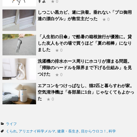
すよ
★ 0
しつこい黒カビ、遂に決着。垂れない「プロ御用
達の漂白ゲル」が救世主だった
★ 0
「人生初の日傘」で酷暑の箱根旅行が優雅に。貸
した友人もその場で買うほど「夏の相棒」になり
ました
★ 0
洗濯機の排水ホース周りにホコリが溜まる問題。
「掃除のハードルを限界まで下げる仕組み」を見
つけた
★ 0
エアコンをつけっぱなし、猫2匹と暮らすわが家。
空気清浄機は「各部屋に1台」じゃなくてもよかっ
た
★ 0
カ
ライフ
テ
タ
くられ
,
アリエナイ科学メルマ
,
健康・長生き
,
目からウロコ！
,
科学
ゴ
グ