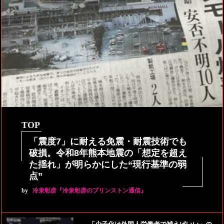
TOP
「震度7」に耐える免震・耐震技術でも
破損。令和8年熊本地震の「想定を超え
た揺れ」が明らかにした“現行基準の弱
点”
by
冷泉彰彦『冷泉彰彦のプリンストン通信』