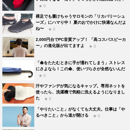
★ 0
裸足でも履けちゃうサロモンの「リカバリーシュ
ーズ」にハマり中！ 夏のおでかけに快適なんだよ
ね〜
★ 0
2,000円台でPC音質アップ！ 「高コスパスピーカ
ー」の進化版が出てますよ
★ 0
「傘をたたむときに手が濡れてしまう」ストレス
にさよなら！この傘、使いづらさが全然ないんだ
★ 0
汗やファンデが気になるキャップ。専用ネットを
使ったら、洗濯機で気軽に洗えるようになりまし
た
★ 0
「やりたいこと」がなくても大丈夫。仕事は「や
るべきこと」から道が開ける
★ 0