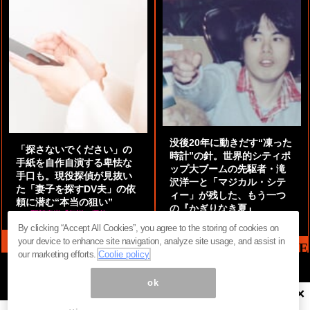
没後20年に動きだす“凍った
「探さないでください」の
時計”の針。世界的シティポ
手紙を自作自演する卑怯な
ップ大ブームの先駆者・滝
手口も。現役探偵が見抜い
沢洋一と「マジカル・シテ
た「妻子を探すDV夫」の依
ィー」が残した、もう一つ
頼に潜む“本当の狙い”
の『かぎりなき夏』
by
阿部泰尚『伝説の探偵』
by
都鳥 流星
By clicking “Accept All Cookies”, you agree to the storing of cookies on
your device to enhance site navigation, analyze site usage, and assist in
MAG2 NEWS HEADLINE
our marketing efforts.
Coolie policy
ok
×
ページ内の商標は全て商標権者に属します。無断転載を禁じます。 ©