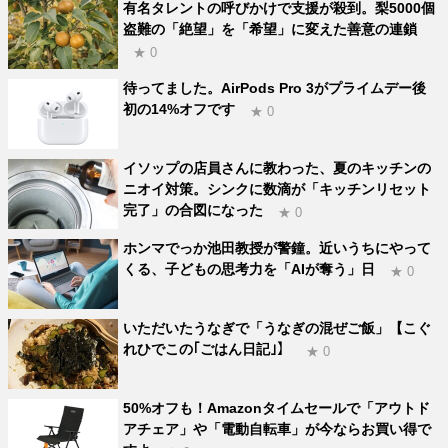
有名タレントの呼びかけで支援が殺到。梨5000個
盗難の「絶望」を「希望」に変えた善意の連鎖
★ 0
待ってました。AirPods Pro 3がプライムデー後
初の14%オフです
★ 0
イソップの店員さんに教わった、夏のキッチンの
ニオイ対策。シンクに数滴が「キッチンリセット
完了」の合図になった
★ 0
ホンマでっか池田教授が警鐘。近いうちにやって
くる、子どもの思考力を「AIが奪う」日
★ 0
いただいたうなぎで「うなぎの混ぜご飯」【こぐ
れひでこの｢ごはん日記｣】
★ 0
50%オフも！Amazonタイムセールで「アウトド
アチェア」や「電動自転車」が今ならお買い得で