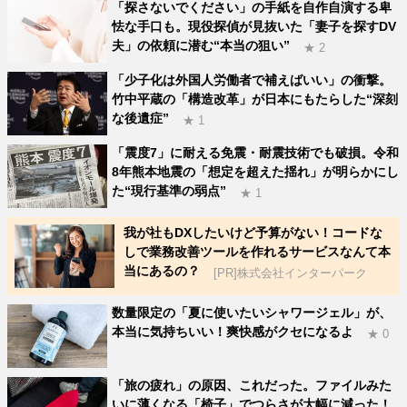
「探さないでください」の手紙を自作自演する卑
怯な手口も。現役探偵が見抜いた「妻子を探すDV
夫」の依頼に潜む“本当の狙い”
★ 2
「少子化は外国人労働者で補えばいい」の衝撃。
竹中平蔵の「構造改革」が日本にもたらした“深刻
な後遺症”
★ 1
「震度7」に耐える免震・耐震技術でも破損。令和
8年熊本地震の「想定を超えた揺れ」が明らかにし
た“現行基準の弱点”
★ 1
我が社もDXしたいけど予算がない！コードな
しで業務改善ツールを作れるサービスなんて本
当にあるの？
[PR]株式会社インターパーク
数量限定の「夏に使いたいシャワージェル」が、
本当に気持ちいい！爽快感がクセになるよ
★ 0
「旅の疲れ」の原因、これだった。ファイルみた
いに薄くなる「椅子」でつらさが大幅に減った！