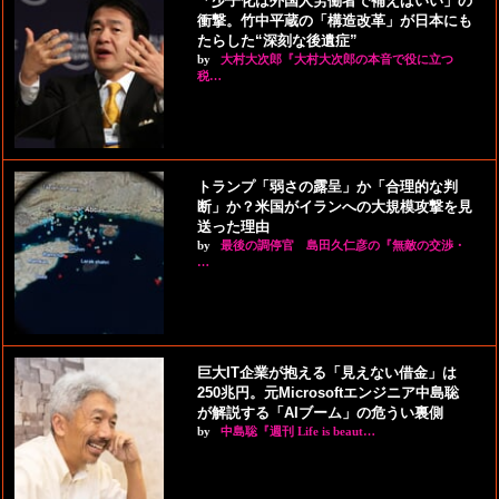
「少子化は外国人労働者で補えばいい」の
衝撃。竹中平蔵の「構造改革」が日本にも
たらした“深刻な後遺症”
by
大村大次郎『大村大次郎の本音で役に立つ
税…
トランプ「弱さの露呈」か「合理的な判
断」か？米国がイランへの大規模攻撃を見
送った理由
by
最後の調停官 島田久仁彦の『無敵の交渉・
…
巨大IT企業が抱える「見えない借金」は
250兆円。元Microsoftエンジニア中島聡
が解説する「AIブーム」の危うい裏側
by
中島聡『週刊 Life is beaut…