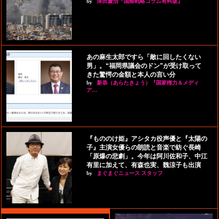
by
津田慶治『国際戦略コラム有料版』
あの麻生太郎ですら「敵に回したくない
男」。“福岡県議会のドン”が受け取って
きた驚愕の金額と本人の言い分
by
新恭（あらたきょう）『国家権力＆メディ
ア…
『もののけ姫』アシタカ役声優と『太陽の
子』主演女優らの朗読と音楽で紡ぐ長崎
「原爆の悲劇」。今年は阿川佐和子、中江
有里に加えて、有森也実、魏涼子も出演
by
まぐまぐニュース スタッフ