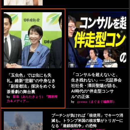
「コンサルを超えないと、
「玉虫色」では虫にも失
生き残れない」──元証券会
礼。維新“悲願”の中身なき
社社長・澤田聖陽が語る、
「副首都法」採決をめぐる
AI時代の"伴走型コンサ
茶番劇の舞台裏
ル"の正体
by
新恭（あらたきょう）『国家権
力＆メディア…
by
gyouza（まぐまぐ編集部）
プーチンが負ければ「核使用」でキーウ消
滅も。トランプ米国の核攻撃がトリガーに
なる「連鎖核戦争」の恐怖