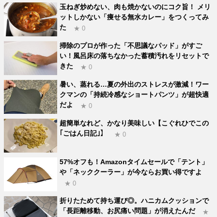
玉ねぎ炒めない、肉も焼かないのにコク旨！ メリ
ットしかない「痩せる無水カレー」をつくってみ
た
★ 0
掃除のプロが作った「不思議なパッド」がすご
い！風呂床の落ちなかった蓄積汚れをリセットで
きた
★ 0
暑い、蒸れる…夏の外出のストレスが激減！ワー
クマンの「持続冷感なショートパンツ」が超快適
だよ
★ 0
超簡単なれど、かなり美味しい【こぐれひでこの
｢ごはん日記｣】
★ 0
57%オフも！Amazonタイムセールで「テント」
や「ネッククーラー」が今ならお買い得ですよ
★ 0
折りたためて持ち運び◎。ハニカムクッションで
「長距離移動、お尻痛い問題」が消えたんだ
★