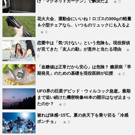
け「マグネットカーテン」で解決だよ
★ 0
花火大会、運動会にいいね！ロゴスの300gの軽量
＆小型チェアなら、いつものリュックにも入るよ
★ 0
恋愛中は「気づけない」という危険も。現役探偵
が見てきた「友人の勘」が意外と当たる理由
★
0
「血糖値は正常だから安心」は危険？ 糖尿病「早
期発見」のための基礎を現役医師が伝授
★ 0
UFO界の巨星デビッド・ウィルコック急逝。最期
まで追い続けた機密映像46本の開示はなぜ止まっ
たのか？
★ 0
被れば体感−15℃。夏の炎天下を乗り切る「冷感
ポンチョ」
★ 0