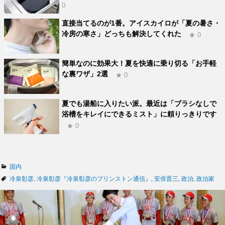
0
直接当てるのが1番。アイスカイロが「夏の暑さ・
冷房の寒さ」どっちも解決してくれた
★ 0
簡単なのに効果大！夏を快適に乗り切る「お手軽
な裏ワザ」2選
★ 0
夏でも湯船に入りたい派。最近は「ブラシなしで
浴槽をキレイにできるミスト」に頼りっきりです
★ 0
カ
国内
テ
タ
冷泉彰彦
,
冷泉彰彦『冷泉彰彦のプリンストン通信』
,
安倍晋三
,
政治
,
政治家
ゴ
グ
リ
ー