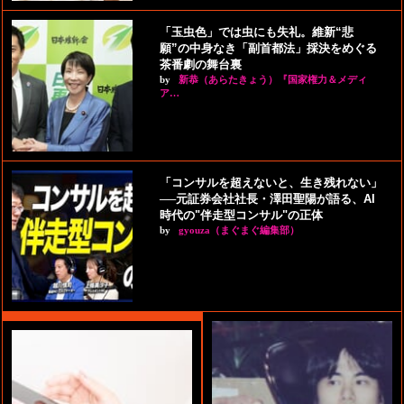
「玉虫色」では虫にも失礼。維新“悲
願”の中身なき「副首都法」採決をめぐる
茶番劇の舞台裏
by
新恭（あらたきょう）『国家権力＆メディ
ア…
「コンサルを超えないと、生き残れない」
──元証券会社社長・澤田聖陽が語る、AI
時代の"伴走型コンサル"の正体
by
gyouza（まぐまぐ編集部）