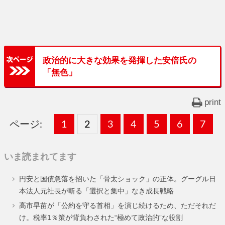
政治的に大きな効果を発揮した安倍氏の
「無色」
print
ページ:
固
1
固
2
,
固
3
,
固
4
,
固
5
,
固
6
,
固
7
,
定
定
定
定
定
定
定
いま読まれてます
ペ
ペ
ペ
ペ
ペ
ペ
ペ
円安と国債急落を招いた「骨太ショック」の正体。グーグル日
ー
ー
ー
ー
ー
ー
ー
本法人元社長が斬る「選択と集中」なき成長戦略
ジ
ジ
ジ
ジ
ジ
ジ
ジ
高市早苗が「公約を守る首相」を演じ続けるため、ただそれだ
け。税率1％策が背負わされた“極めて政治的”な役割