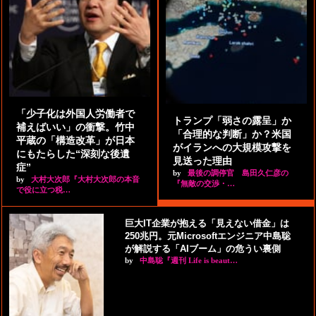
「少子化は外国人労働者で
トランプ「弱さの露呈」か
補えばいい」の衝撃。竹中
「合理的な判断」か？米国
平蔵の「構造改革」が日本
がイランへの大規模攻撃を
にもたらした“深刻な後遺
見送った理由
症”
by
最後の調停官 島田久仁彦の
by
大村大次郎『大村大次郎の本音
『無敵の交渉・…
で役に立つ税…
巨大IT企業が抱える「見えない借金」は
250兆円。元Microsoftエンジニア中島聡
が解説する「AIブーム」の危うい裏側
by
中島聡『週刊 Life is beaut…