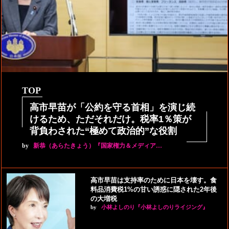
TOP
高市早苗が「公約を守る首相」を演じ続
けるため、ただそれだけ。税率1％策が
背負わされた“極めて政治的”な役割
by
新恭（あらたきょう）『国家権力＆メディア…
高市早苗は支持率のために日本を壊す。食
料品消費税1%の甘い誘惑に隠された2年後
の大増税
by
小林よしのり『小林よしのりライジング』