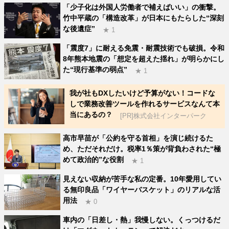
「少子化は外国人労働者で補えばいい」の衝撃。
竹中平蔵の「構造改革」が日本にもたらした“深刻
な後遺症”
★ 1
「震度7」に耐える免震・耐震技術でも破損。令和
8年熊本地震の「想定を超えた揺れ」が明らかにし
た“現行基準の弱点”
★ 1
我が社もDXしたいけど予算がない！コードな
しで業務改善ツールを作れるサービスなんて本
当にあるの？
[PR]株式会社インターパーク
高市早苗が「公約を守る首相」を演じ続けるた
め、ただそれだけ。税率1％策が背負わされた“極
めて政治的”な役割
★ 1
見えない収納が苦手な私の定番。10年愛用してい
る無印良品「ワイヤーバスケット」のリアルな活
用法
★ 0
車内の「日差し・熱」我慢しない。くっつけるだ