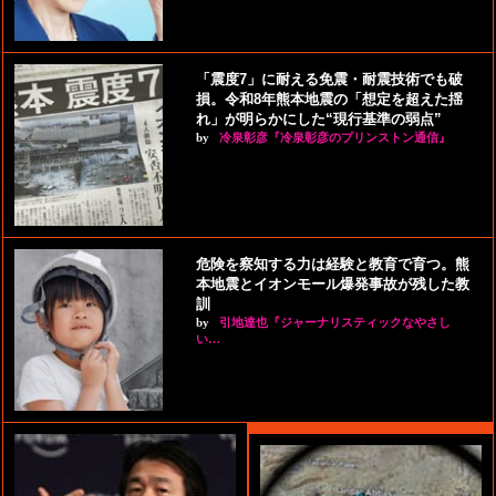
「震度7」に耐える免震・耐震技術でも破
損。令和8年熊本地震の「想定を超えた揺
れ」が明らかにした“現行基準の弱点”
by
冷泉彰彦『冷泉彰彦のプリンストン通信』
危険を察知する力は経験と教育で育つ。熊
本地震とイオンモール爆発事故が残した教
訓
by
引地達也『ジャーナリスティックなやさし
い…