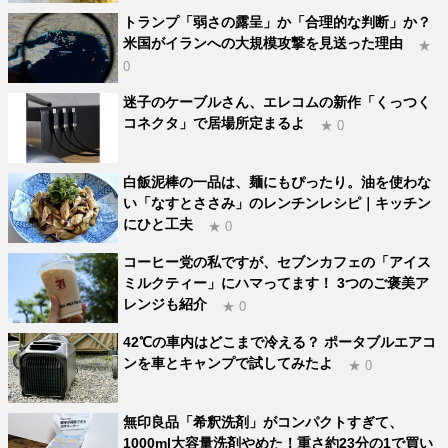
トランプ「弱さの露呈」か「合理的な判断」か？
米国がイランへの大規模攻撃を見送った理由
★
0
迷子のケーブルさん、エレコムの新作「くっつく
コネクタ」で居場所定まるよ
★ 0
白飯泥棒の一品は、麺にもぴったり。油を使わな
い「なすとささみ」のレンチンレシピ｜キッチン
にひと工夫
★ 0
コーヒー党の私ですが、セブンカフェの「アイス
ミルクティー」にハマってます！ 3つのご褒美ア
レンジも紹介
★ 0
42℃の車内はどこまで冷える？ ポータブルエアコ
ンを車とキャンプで試してみたよ
★ 0
無印良品「希釈洗剤」がコンパクトすぎて、
1000ml大容量洗剤やめた！重さ約23分の1で買い