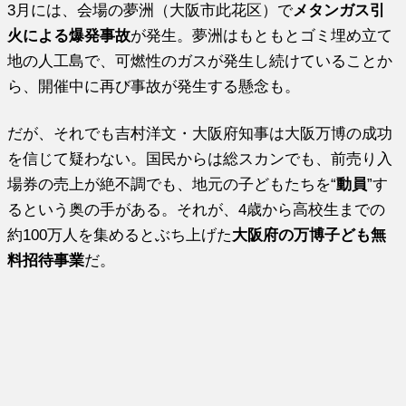
3月には、会場の夢洲（大阪市此花区）で
メタンガス引
火による爆発事故
が発生。夢洲はもともとゴミ埋め立て
地の人工島で、可燃性のガスが発生し続けていることか
ら、開催中に再び事故が発生する懸念も。
だが、それでも吉村洋文・大阪府知事は大阪万博の成功
を信じて疑わない。国民からは総スカンでも、前売り入
場券の売上が絶不調でも、地元の子どもたちを“
動員
”す
るという奥の手がある。それが、4歳から高校生までの
約100万人を集めるとぶち上げた
大阪府の万博子ども無
料招待事業
だ。