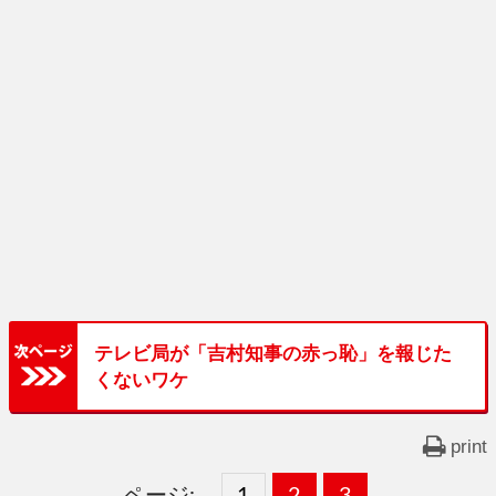
テレビ局が「吉村知事の赤っ恥」を報じた
くないワケ
print
ページ:
固
1
固
2
,
固
3
,