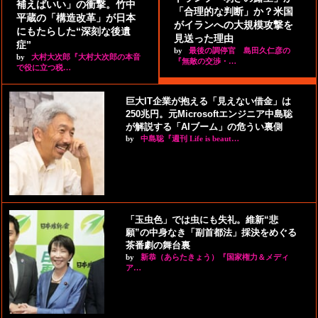
補えばいい」の衝撃。竹中
「合理的な判断」か？米国
平蔵の「構造改革」が日本
がイランへの大規模攻撃を
にもたらした“深刻な後遺
見送った理由
症”
by
最後の調停官 島田久仁彦の
by
大村大次郎『大村大次郎の本音
『無敵の交渉・…
で役に立つ税…
巨大IT企業が抱える「見えない借金」は
250兆円。元Microsoftエンジニア中島聡
が解説する「AIブーム」の危うい裏側
by
中島聡『週刊 Life is beaut…
「玉虫色」では虫にも失礼。維新“悲
願”の中身なき「副首都法」採決をめぐる
茶番劇の舞台裏
by
新恭（あらたきょう）『国家権力＆メディ
ア…