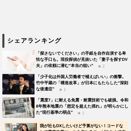
シェアランキング
「探さないでください」の手紙を自作自演する卑
怯な手口も。現役探偵が見抜いた「妻子を探すDV
夫」の依頼に潜む“本当の狙い”
★ 2
「少子化は外国人労働者で補えばいい」の衝撃。
竹中平蔵の「構造改革」が日本にもたらした“深刻
な後遺症”
★ 1
「震度7」に耐える免震・耐震技術でも破損。令和
8年熊本地震の「想定を超えた揺れ」が明らかにし
た“現行基準の弱点”
★ 1
我が社もDXしたいけど予算がない！コードな