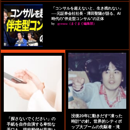
「コンサルを超えないと、生き残れない」
──元証券会社社長・澤田聖陽が語る、AI
時代の"伴走型コンサル"の正体
by
gyouza（まぐまぐ編集部）
没後20年に動きだす“凍った
「探さないでください」の
時計”の針。世界的シティポ
手紙を自作自演する卑怯な
ップ大ブームの先駆者・滝
手口も。現役探偵が見抜い