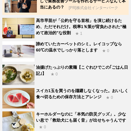
しで業務改善ツールを作れるサービスなんて本
当にあるの？
[PR]株式会社インターパーク
高市早苗が「公約を守る首相」を演じ続けるた
め、ただそれだけ。税率1％策が背負わされた“極
めて政治的”な役割
★ 1
諦めていたカーペットのシミ。レイコップなら
60℃の温水でしっかり落とします
★ 0
油揚げたっぷりの素麺【こぐれひでこの｢ごはん日
記｣】
★ 0
スイカ1玉を買うのを躊躇しなくなった。おいしく
食べ切るための保存方法とアレンジ
★ 0
キーホルダーなのに「本気の防災グッズ」。少な
い息で「救助犬にも届く音」が出せちゃうんです
★ 0