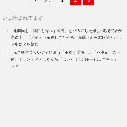
定
定
定
いま読まれてます
ペ
ペ
ペ
蓮舫氏を「雨にも濡れず演説」とバカにした維新･馬場代表が
ー
ー
ー
逆炎上…「おまえも傘差してたやろ」暴露され松本区議とネッ
ト史に名を刻む
ジ
ジ
ジ
元自衛官芸人やす子に漂う「不穏な空気」と「不快感」の正
体。ボランティア叩きから「はい～！台湾有事は日本有事」
へ？