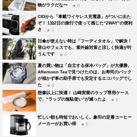
物がラクだな〜
★ 0
CIOから「車載ワイヤレス充電器」がついに出た
ぞ！ 1泊2日の旅行で使って感じた“2WAY”の便利
さ
★ 0
日傘が使えない時は「フーディタオル」で解決！
登山やフェスでも、紫外線対策と涼しく快適が叶
うんです
★ 0
夏の買い物は「自立する保冷バッグ」が大優勝。
Afternoon Teaで見つけたのは、お寿司のパック
が傾かず車の助手席でも安定するエコバッグでし
た
★ 0
想像以上に快適！ 山崎実業のラップ専用ケース
で、“ラップの無駄使い”が減ったよ
★ 0
忙しい朝も時短でおいしく。象印の定番コーヒー
メーカーがお買い得
★ 0