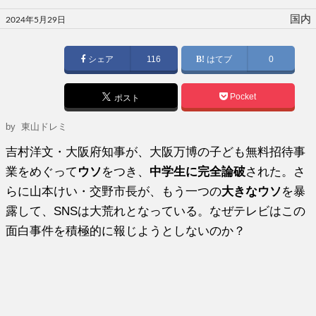
投
国内
2024年5月29日
稿
日:
シェア
116
はてブ
0
Pocket
ポスト
by 東山ドレミ
吉村洋文・大阪府知事が、大阪万博の子ども無料招待事
業をめぐって
ウソ
をつき、
中学生に完全論破
された。さ
らに山本けい・交野市長が、もう一つの
大きなウソ
を暴
露して、SNSは大荒れとなっている。なぜテレビはこの
面白事件を積極的に報じようとしないのか？