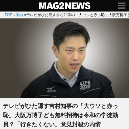
TOP
»
国内
»
テレビがひた隠す吉村知事の「大ウソと赤っ恥」大阪万博子
テレビがひた隠す吉村知事の「大ウソと赤っ
恥」大阪万博子ども無料招待は令和の学徒動
員？「行きたくない」意見封殺の内情