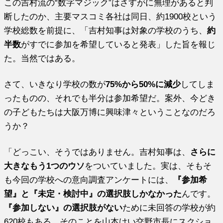
この吉村流の“数字マジック”はさすがに無理があると判
断したのか、主要マスコミ各社は同日、約1900校という
学校総数を前提に、「吉村知事は対象の学校のうち、
約
半数
がすでに参加を希望していると発表」した旨を報じ
た。当然ではある。
さて、いきなり学校の数が
75%から50%に減少
してしま
ったものの、それでも半分は参加希望だ。案外、今どき
の子どもたちは大阪万博に興味津々ということなのだろ
うか？
「どっこい、そうではありません。吉村知事は、
さらに
大きなもう1つのウソ
をついていました。実は、そもそ
も今回の学校への意向調査アンケートには、
『参加希
望』と『未定・検討中』の選択肢しかなかった
んです。
『参加しない』の選択肢がない
ために未回答の学校が約
620校もある。そのことを山本けい交野市長にスクショ