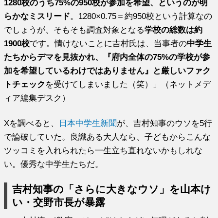
1280校のうち75%の950校が参加を希望、というのが明
らかなミスリード
。1280×0.75＝約950校という計算なの
でしょうが、そもそも調査対象となる
学校の総数は約
1900校
です。情けないことに吉村氏は、当事者の
中学生
たちからデマを見抜かれ、『府内全体の75%の学校が参
加を希望しているわけではありません』と厳しいファク
トチェック
を受けてしまいました（笑）」（ネットメデ
ィア編集デスク）
Xを調べると、
日本中学生新聞
が、吉村知事のウソを5行
で論破していた。良識ある大人なら、子どもからこんな
ツッコミを入れられたら一生立ち直れないかもしれな
い。優秀な中学生たちだ。
吉村知事の「さらに大きなウソ」を山本け
い・交野市長が暴露