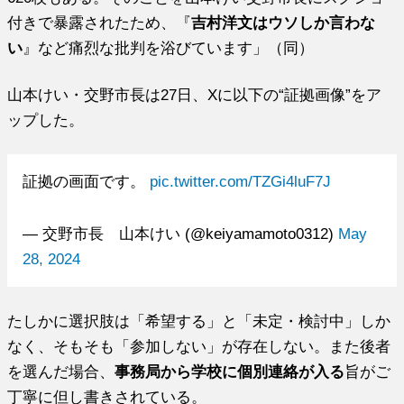
付きで暴露されたため、『
吉村洋文はウソしか言わな
い
』など痛烈な批判を浴びています」（同）
山本けい・交野市長は27日、Xに以下の“証拠画像”をア
ップした。
証拠の画面です。
pic.twitter.com/TZGi4luF7J
— 交野市長 山本けい (@keiyamamoto0312)
May
28, 2024
たしかに選択肢は「希望する」と「未定・検討中」しか
なく、そもそも「参加しない」が存在しない。また後者
を選んだ場合、
事務局から学校に個別連絡が入る
旨がご
丁寧に但し書きされている。