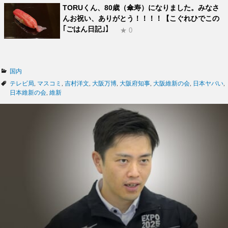
TORUくん、80歳（傘寿）になりました。みなさ
んお祝い、ありがとう！！！！【こぐれひでこの
｢ごはん日記｣】
★ 0
カ
国内
テ
タ
テレビ局
,
マスコミ
,
吉村洋文
,
大阪万博
,
大阪府知事
,
大阪維新の会
,
日本ヤバい
,
ゴ
グ
日本維新の会
,
維新
リ
ー