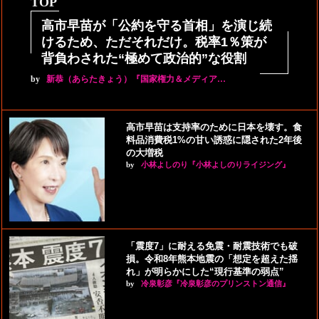
TOP
高市早苗が「公約を守る首相」を演じ続
けるため、ただそれだけ。税率1％策が
背負わされた“極めて政治的”な役割
by
新恭（あらたきょう）『国家権力＆メディア…
高市早苗は支持率のために日本を壊す。食
料品消費税1%の甘い誘惑に隠された2年後
の大増税
by
小林よしのり『小林よしのりライジング』
「震度7」に耐える免震・耐震技術でも破
損。令和8年熊本地震の「想定を超えた揺
れ」が明らかにした“現行基準の弱点”
by
冷泉彰彦『冷泉彰彦のプリンストン通信』