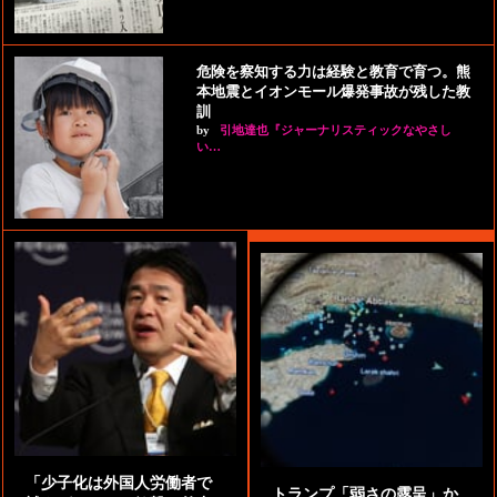
危険を察知する力は経験と教育で育つ。熊
本地震とイオンモール爆発事故が残した教
訓
by
引地達也『ジャーナリスティックなやさし
い…
「少子化は外国人労働者で
トランプ「弱さの露呈」か