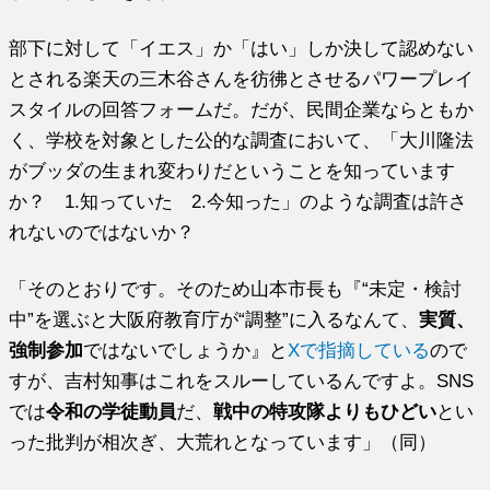
部下に対して「イエス」か「はい」しか決して認めない
とされる楽天の三木谷さんを彷彿とさせるパワープレイ
スタイルの回答フォームだ。だが、民間企業ならともか
く、学校を対象とした公的な調査において、「大川隆法
がブッダの生まれ変わりだということを知っています
か？ 1.知っていた 2.今知った」のような調査は許さ
れないのではないか？
「そのとおりです。そのため山本市長も『“未定・検討
中”を選ぶと大阪府教育庁が“調整”に入るなんて、
実質、
強制参加
ではないでしょうか』と
Xで指摘している
ので
すが、吉村知事はこれをスルーしているんですよ。SNS
では
令和の学徒動員
だ、
戦中の特攻隊よりもひどい
とい
った批判が相次ぎ、大荒れとなっています」（同）