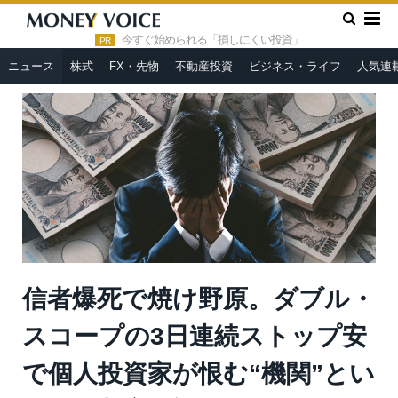
»
»
HOME
ニュース
信者爆死で焼け野原。ダブル・スコープの
3日連続ストップ安で個人投資家が恨む“機関”という名の都市伝説＝
今すぐ始められる「損しにくい投資」
PR
Team xoxo
ニュース
株式
FX・先物
不動産投資
ビジネス・ライフ
人気連
信者爆死で焼け野原。ダブル・
スコープの3日連続ストップ安
で個人投資家が恨む“機関”とい