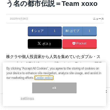
う名の都市伝説＝Team xoxo
2022年9月28日
ニュース
シェア
1
はてブ
1
Pocket
ポスト
株クラや個人投資家から人気を集めていたダブル・ス
コープが、3日連続ストップ安となり、Twitterでは阿鼻
By clicking “Accept All Cookies”, you agree to the storing of cookies on
叫喚が発せられ、お祭り状態となった。なぜ、このよ
your device to enhance site navigation, analyze site usage, and assist in
うなことが起きたのか。ダブル・スコープ騒動発生の
our marketing efforts.
Coolie policy
原因について振り返ってみよう。（『
元外資系レジェ
ok
×
ンズ Team xoxo あなたに寄り添う投資情報
』）
settings
※本記事は有料メルマガ『
元外資系レジェンズ Team