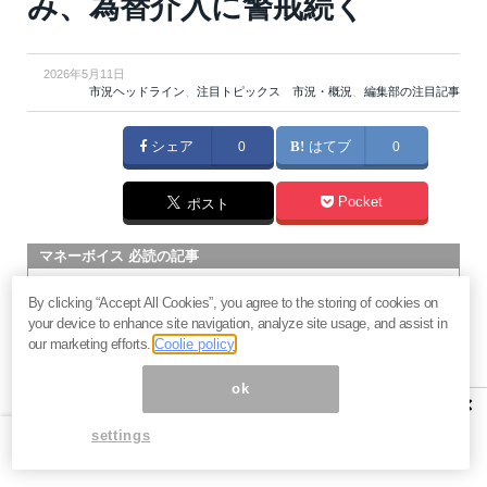
み、為替介入に警戒続く
2026年5月11日
市況ヘッドライン
、
注目トピックス 市況・概況
、
編集部の注目記事
シェア
0
はてブ
0
Pocket
ポスト
マネーボイス 必読の記事
急騰後に急落「パワーエックス」株は買いか？蓄電池銘柄の
By clicking “Accept All Cookies”, you agree to the storing of cookies on
将来性とリスク
your device to enhance site navigation, analyze site usage, and assist in
過去最高益「サンリオ」は買いか？決算で見えた“強い事
our marketing efforts.
Coolie policy
業”と“脆い統治”の同居
ok
村田製作所なぜ株価3.8倍急騰？AIデータセンター需要の期待
×
度と投資戦略
settings
「蓄電所」設置ブームで恩恵！株価上昇が見込める日本企業4
社