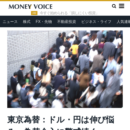
»
»
HOME
市況ヘッドライン
東京為替：ドル・円は伸び悩み、
為替介入に警戒続く
今すぐ始められる「損しにくい投資」
PR
ニュース
株式
FX・先物
不動産投資
ビジネス・ライフ
人気連
東京為替：ドル・円は伸び悩