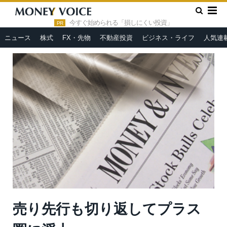
»
»
HOME
市況ヘッドライン
売り先行も切り返してプラス圏に
浮上
今すぐ始められる「損しにくい投資」
PR
ニュース
株式
FX・先物
不動産投資
ビジネス・ライフ
人気連
売り先行も切り返してプラス