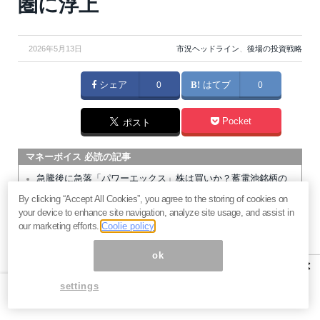
圏に浮上
2026年5月13日
市況ヘッドライン
、
後場の投資戦略
シェア
0
はてブ
0
Pocket
ポスト
マネーボイス 必読の記事
急騰後に急落「パワーエックス」株は買いか？蓄電池銘柄の
将来性とリスク
By clicking “Accept All Cookies”, you agree to the storing of cookies on
your device to enhance site navigation, analyze site usage, and assist in
過去最高益「サンリオ」は買いか？決算で見えた“強い事
our marketing efforts.
Coolie policy
業”と“脆い統治”の同居
村田製作所なぜ株価3.8倍急騰？AIデータセンター需要の期待
ok
×
度と投資戦略
「蓄電所」設置ブームで恩恵！株価上昇が見込める日本企業4
settings
社
暗号通貨が国際決済の新標準になる日。2027年から始まるフ