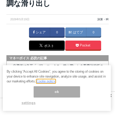
調な滑り出し
2026年5月19日
決算・IR
シェア
0
はてブ
0
Pocket
ポスト
マネーボイス 必読の記事
急騰後に急落「パワーエックス」株は買いか？蓄電池銘柄の
By clicking “Accept All Cookies”, you agree to the storing of cookies on
将来性とリスク
your device to enhance site navigation, analyze site usage, and assist in
過去最高益「サンリオ」は買いか？決算で見えた“強い事
our marketing efforts.
Coolie policy
業”と“脆い統治”の同居
村田製作所なぜ株価3.8倍急騰？AIデータセンター需要の期待
ok
×
度と投資戦略
settings
「蓄電所」設置ブームで恩恵！株価上昇が見込める日本企業4
社