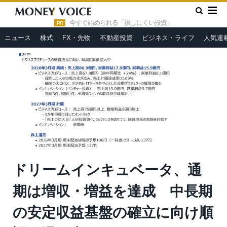
»
»
HOME
決算・IR
ドリームインキュベータ、通期は増収・増
益を達成 中長期の安定収益基盤の確立に向け順調な滑り出し
今すぐ始められる「損しにくい投資」
PR
ニュース
株式
FX・先物
不動産投資
ビジネス・ライフ
人気連
ドリームインキュベータ、通
期は増収・増益を達成 中長期
の安定収益基盤の確立に向け順