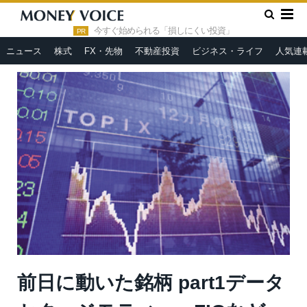
»
»
HOME
市況ヘッドライン
前日に動いた銘柄 part1データセ
ク、ジモティー、FIGなど
今すぐ始められる「損しにくい投資」
PR
ニュース
株式
FX・先物
不動産投資
ビジネス・ライフ
人気連
前日に動いた銘柄 part1データ