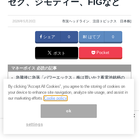
セク、ジモティー、FIGなど
2026年5月20日
市況ヘッドライン
、
注目トピックス 日本株]
シェア
0
はてブ
0
Pocket
ポスト
マネーボイス 必読の記事
急騰後に急落「パワーエックス」株は買いか？蓄電池銘柄の
将来性とリスク
By clicking “Accept All Cookies”, you agree to the storing of cookies on
your device to enhance site navigation, analyze site usage, and assist in
過去最高益「サンリオ」は買いか？決算で見えた“強い事
our marketing efforts.
Coolie policy
業”と“脆い統治”の同居
村田製作所なぜ株価3.8倍急騰？AIデータセンター需要の期待
ok
×
度と投資戦略
「蓄電所」設置ブームで恩恵！株価上昇が見込める日本企業4
settings
社
暗号通貨が国際決済の新標準になる日。2027年から始まるフ