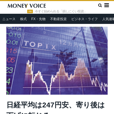
»
»
HOME
市況ヘッドライン
日経平均は247円安、寄り後は下
げに転じる
今すぐ始められる「損しにくい投資」
PR
ニュース
株式
FX・先物
不動産投資
ビジネス・ライフ
人気連
日経平均は247円安、寄り後は