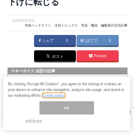
下げに転じる
2026年5月20日
市況ヘッドライン
、
注目トピックス 市況・概況
、
編集部の注目記事
シェア
0
はてブ
0
Pocket
ポスト
マネーボイス 必読の記事
急騰後に急落「パワーエックス」株は買いか？蓄電池銘柄の
By clicking “Accept All Cookies”, you agree to the storing of cookies on
将来性とリスク
your device to enhance site navigation, analyze site usage, and assist in
過去最高益「サンリオ」は買いか？決算で見えた“強い事
our marketing efforts.
Coolie policy
業”と“脆い統治”の同居
ok
村田製作所なぜ株価3.8倍急騰？AIデータセンター需要の期待
×
度と投資戦略
settings
「蓄電所」設置ブームで恩恵！株価上昇が見込める日本企業4
社