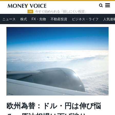
»
»
HOME
市況ヘッドライン
欧州為替：ドル・円は伸び悩み、
原油相場は下げ渋り
今すぐ始められる「損しにくい投資」
PR
ニュース
株式
FX・先物
不動産投資
ビジネス・ライフ
人気連
欧州為替：ドル・円は伸び悩