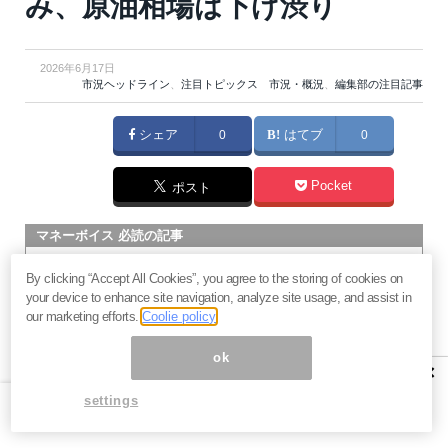
み、原油相場は下げ渋り
2026年6月17日
市況ヘッドライン
、
注目トピックス 市況・概況
、
編集部の注目記事
シェア
0
はてブ
0
Pocket
ポスト
マネーボイス 必読の記事
急騰後に急落「パワーエックス」株は買いか？蓄電池銘柄の
By clicking “Accept All Cookies”, you agree to the storing of cookies on
将来性とリスク
your device to enhance site navigation, analyze site usage, and assist in
過去最高益「サンリオ」は買いか？決算で見えた“強い事
our marketing efforts.
Coolie policy
業”と“脆い統治”の同居
ok
村田製作所なぜ株価3.8倍急騰？AIデータセンター需要の期待
×
度と投資戦略
settings
「蓄電所」設置ブームで恩恵！株価上昇が見込める日本企業4
社