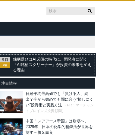
銘柄選びはAI必須の時代に。開発者に聞く
注目
「AI銘柄スクリーナー」が投資の未来を変え
PR
る理由
注目情報
日経平均最高値でも「負ける人」続
出？今から始めても間に合う“損しにく
い”投資術と実践方法
（PR：マーチャン
トブレインズ投資顧問）
中国「レアアース帝国」は崩壊へ。
2029年、日本の化学的精錬法が世界を
制す＝勝又壽良