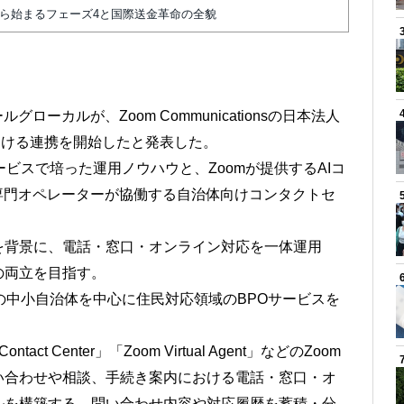
から始まるフェーズ4と国際送金革命の全貌
ローカルが、Zoom Communicationsの日本法人
域における連携を開始したと発表した。
ビスで培った運用ノウハウと、Zoomが提供するAIコ
専門オペレーターが協働する自治体向けコンタクトセ
を背景に、電話・窓口・オンライン対応を一体運用
の両立を目指す。
の中小自治体を中心に住民対応領域のBPOサービスを
act Center」「Zoom Virtual Agent」などのZoom
い合わせや相談、手続き案内における電話・窓口・オ
ルを構築する。問い合わせ内容や対応履歴を蓄積・分