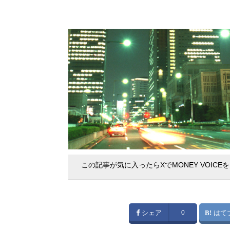
この記事が気に入ったらXでMONEY VOICE
シェア
0
はて