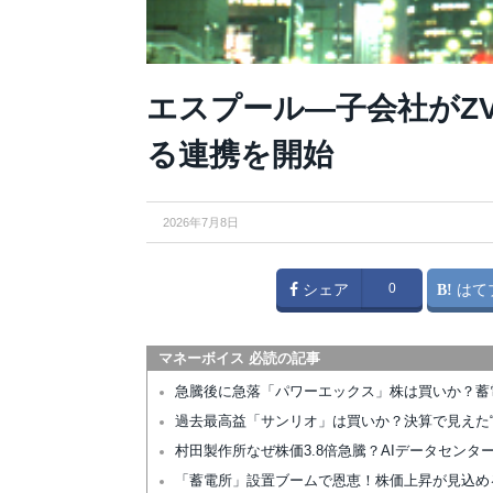
エスプール—子会社がZV
る連携を開始
2026年7月8日
シェア
0
はて
マネーボイス 必読の記事
急騰後に急落「パワーエックス」株は買いか？蓄
過去最高益「サンリオ」は買いか？決算で見えた“
村田製作所なぜ株価3.8倍急騰？AIデータセン
「蓄電所」設置ブームで恩恵！株価上昇が見込め