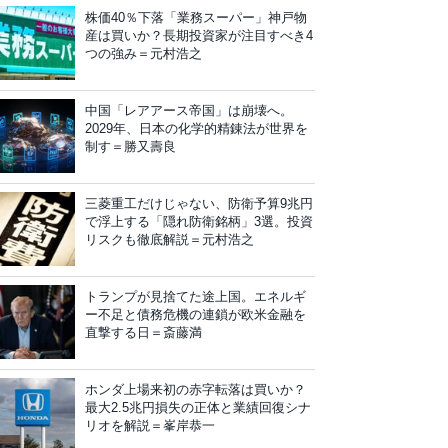
株価40％下落「業務スーパー」神戸物
産は買いか？長期投資家が注目すべき4
つの強み＝元村浩之
中国「レアアース帝国」は崩壊へ。
2029年、日本の化学的精錬法が世界を
制す＝勝又壽良
三菱重工だけじゃない、防衛予算9兆円
で浮上する「隠れ防衛銘柄」3選。投資
リスクも徹底解説＝元村浩之
トランプが見捨てた途上国。エネルギ
ー不足と債務危機の連鎖が欧米金融を
直撃する日＝斎藤満
ホンダ上場来初の赤字転落は買いか？
最大2.5兆円損失の正体と業績回復シナ
リオを解説＝峯岸恭一