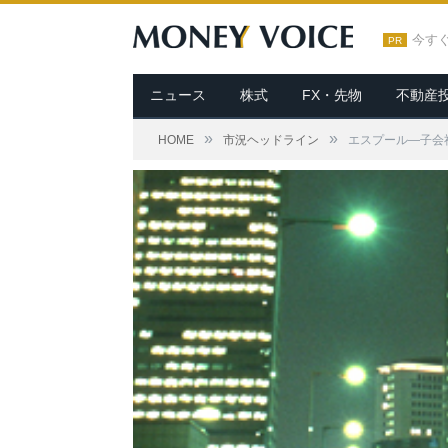
今す
PR
ニュース
株式
FX・先物
不動産
»
»
HOME
市況ヘッドライン
エスプール—子会社