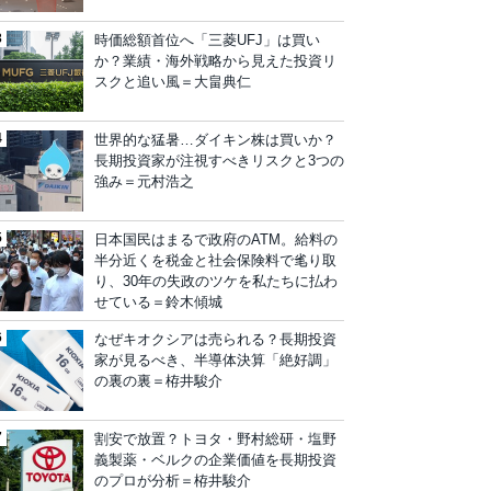
時価総額首位へ「三菱UFJ」は買い
か？業績・海外戦略から見えた投資リ
スクと追い風＝大畠典仁
世界的な猛暑…ダイキン株は買いか？
長期投資家が注視すべきリスクと3つの
強み＝元村浩之
日本国民はまるで政府のATM。給料の
半分近くを税金と社会保険料で毟り取
り、30年の失政のツケを私たちに払わ
せている＝鈴木傾城
なぜキオクシアは売られる？長期投資
家が見るべき、半導体決算「絶好調」
の裏の裏＝栫井駿介
割安で放置？トヨタ・野村総研・塩野
義製薬・ベルクの企業価値を長期投資
のプロが分析＝栫井駿介