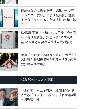
最高益なのに株価下落…SBIホールデ
ィングスは買いか？長期投資家が注視
すべき「売られる」2つの理由＝栫井駿
介
株価3割下落「大和ハウス工業」今が買
い？長期投資家が知るべき“34.9％減
益”の原因と今後の成長性＝元村浩之
急落「不動産」株は今が買い？大手4社
の比較と長期投資家が見るべき3つの重
要指標＝栫井駿介
編集部のオススメ記事
中古住宅ブームで恩恵！株価上昇が見
込める「リフォーム関連」注目銘柄4選
＝田嶋智太郎