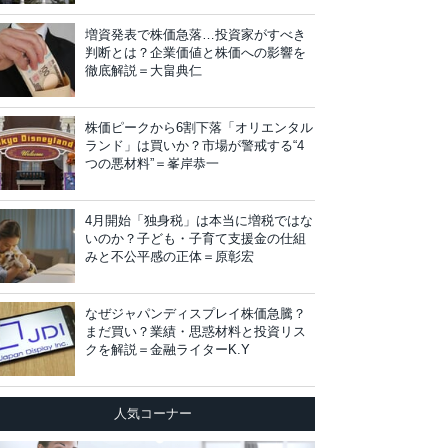
増資発表で株価急落…投資家がすべき
判断とは？企業価値と株価への影響を
徹底解説＝大畠典仁
株価ピークから6割下落「オリエンタル
ランド」は買いか？市場が警戒する“4
つの悪材料”＝峯岸恭一
4月開始「独身税」は本当に増税ではな
いのか？子ども・子育て支援金の仕組
みと不公平感の正体＝原彰宏
なぜジャパンディスプレイ株価急騰？
まだ買い？業績・思惑材料と投資リス
クを解説＝金融ライターK.Y
人気コーナー