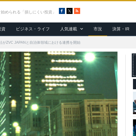
F
X
R
ぐ始められる「損しにくい投資」
a
S
c
S
投資
ビジネス・ライフ
人気連載
市況
決算・IR
e
b
o
がZVC JAPANと自治体領域における連携を開始
o
k