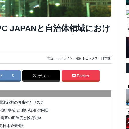
C JAPANと自治体領域におけ
市況ヘッドライン
、
注目トピックス 日本株]
ブ
0
Pocket
ポスト
電池銘柄の将来性とリスク
強い事業”と“脆い統治”の同居
ター需要の期待度と投資戦略
る日本企業4社