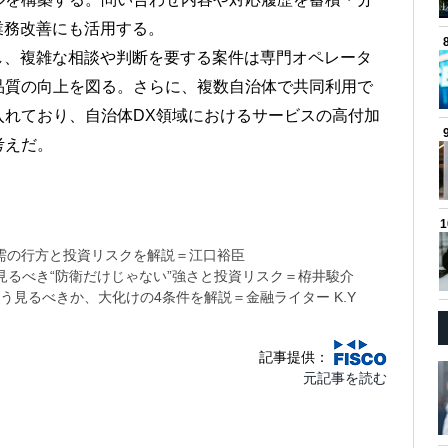
業務改善にも活用する。
し、複雑な相談や判断を要する案件は専門オペレータ
品質の向上を図る。さらに、複数自治体で共同利用で
入れており、自治体DX領域におけるサービスの高付加
考えだ。
需の行方と投資リスクを解説＝江口裕臣
るべき“防衛だけじゃない”強さと投資リスク＝栫井駿介
う見るべきか、大化けの4条件を解説＝金融ライター K.Y
記事提供：
元記事を読む