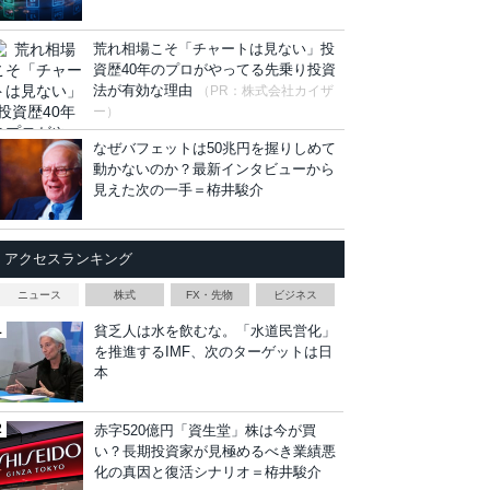
荒れ相場こそ「チャートは見ない」投
資歴40年のプロがやってる先乗り投資
法が有効な理由
（PR：株式会社カイザ
ー）
なぜバフェットは50兆円を握りしめて
動かないのか？最新インタビューから
見えた次の一手＝栫井駿介
アクセスランキング
ニュース
株式
FX・先物
ビジネス
貧乏人は水を飲むな。「水道民営化」
を推進するIMF、次のターゲットは日
本
赤字520億円「資生堂」株は今が買
い？長期投資家が見極めるべき業績悪
化の真因と復活シナリオ＝栫井駿介