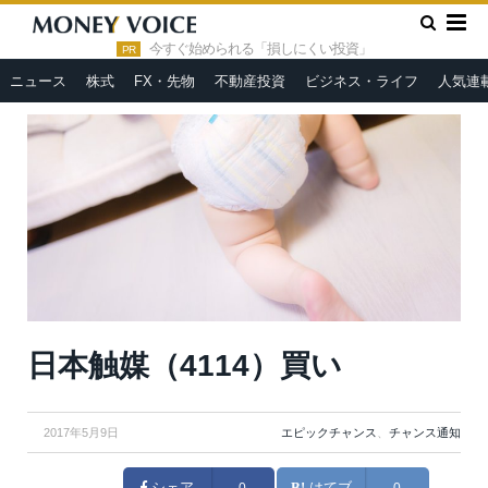
»
»
HOME
エピックチャンス
日本触媒（4114）買い
今すぐ始められる「損しにくい投資」
PR
ニュース
株式
FX・先物
不動産投資
ビジネス・ライフ
人気連
日本触媒（4114）買い
2017年5月9日
エピックチャンス
、
チャンス通知
シェア
0
はてブ
0