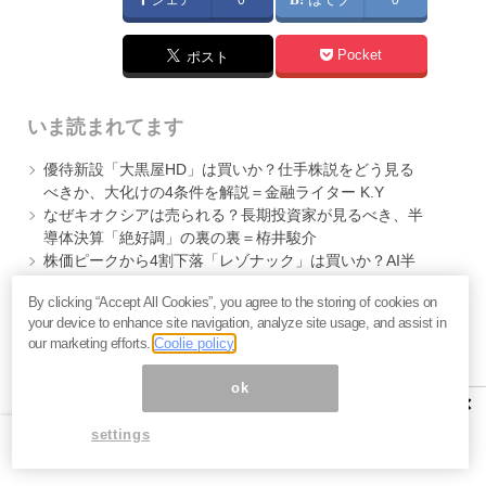
Pocket
ポスト
いま読まれてます
優待新設「大黒屋HD」は買いか？仕手株説をどう見る
べきか、大化けの4条件を解説＝金融ライター K.Y
なぜキオクシアは売られる？長期投資家が見るべき、半
導体決算「絶好調」の裏の裏＝栫井駿介
株価ピークから4割下落「レゾナック」は買いか？AI半
導体で重宝される3つの強みと投資判断のポイント＝元
By clicking “Accept All Cookies”, you agree to the storing of cookies on
村浩之
your device to enhance site navigation, analyze site usage, and assist in
our marketing efforts.
Coolie policy
記事提供：
ok
×
settings