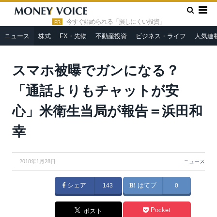
»
»
HOME
ニュース
スマホ被曝でガンになる？「通話よりもチ
ャットが安心」米衛生当局が報告＝浜田和幸
今すぐ始められる「損しにくい投資」
PR
ニュース
株式
FX・先物
不動産投資
ビジネス・ライフ
人気連
スマホ被曝でガンになる？
「通話よりもチャットが安
心」米衛生当局が報告＝浜田和
幸
2018年1月28日
ニュース
シェア
143
はてブ
0
Pocket
ポスト