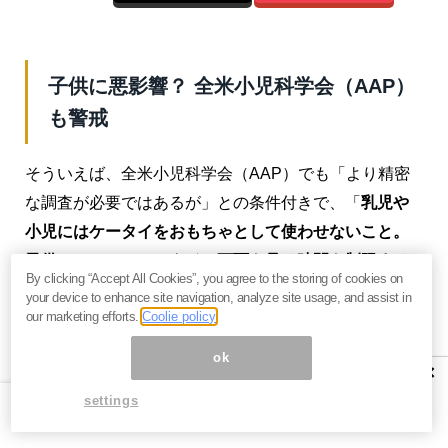
子供に悪影響？ 全米小児科学会（AAP）
も警戒
そういえば、全米小児科学会（AAP）でも「より精密
な調査が必要ではあるが」との条件付きで、「
乳児や
小児にはケータイをおもちゃとして使わせないこと。
子供にとってはケータイの画面を見る時間を制限する
By clicking “Accept All Cookies”, you agree to the storing of cookies on
こと
」との提言をまとめている。
your device to enhance site navigation, analyze site usage, and assist in
our marketing efforts.
Coolie policy
どう考えても、子供にとって健康上悪いというのであ
ok
れば、
大人にとっても手放しでは歓迎できない話
では
×
なかろうか。
settings
要は、これだけ便利なケータイだが、
その負の側面は