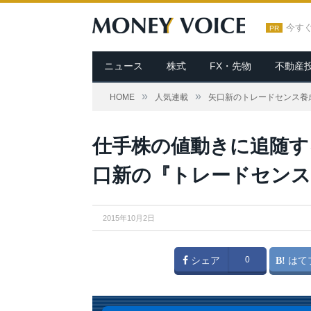
今す
PR
ニュース
株式
FX・先物
不動産
»
»
HOME
人気連載
矢口新のトレードセンス養
仕手株の値動きに追随す
口新の『トレードセンス
2015年10月2日
シェア
0
はて