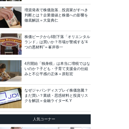
増資発表で株価急落…投資家がすべき
判断とは？企業価値と株価への影響を
徹底解説＝大畠典仁
株価ピークから6割下落「オリエンタル
ランド」は買いか？市場が警戒する“4
つの悪材料”＝峯岸恭一
4月開始「独身税」は本当に増税ではな
いのか？子ども・子育て支援金の仕組
みと不公平感の正体＝原彰宏
なぜジャパンディスプレイ株価急騰？
まだ買い？業績・思惑材料と投資リス
クを解説＝金融ライターK.Y
人気コーナー