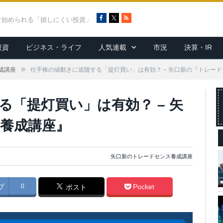
F
X
R
ぐ始められる「損しにくい投資」
a
S
c
S
投資
ビジネス・ライフ
人気連載
市況
決算・IR
e
b
o
»
成講座
仕手株の値動きに追随する「提灯買い」は有効？ – 矢口新の『トレー
o
k
る「提灯買い」は有効？ – 矢
養成講座』
矢口新のトレードセンス養成講座
ブ
0
Pocket
ポスト