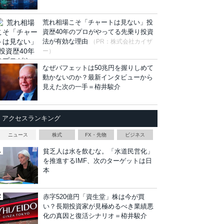
荒れ相場こそ「チャートは見ない」投
資歴40年のプロがやってる先乗り投資
法が有効な理由
（PR：株式会社カイザ
ー）
なぜバフェットは50兆円を握りしめて
動かないのか？最新インタビューから
見えた次の一手＝栫井駿介
アクセスランキング
ニュース
株式
FX・先物
ビジネス
貧乏人は水を飲むな。「水道民営化」
を推進するIMF、次のターゲットは日
本
赤字520億円「資生堂」株は今が買
い？長期投資家が見極めるべき業績悪
化の真因と復活シナリオ＝栫井駿介