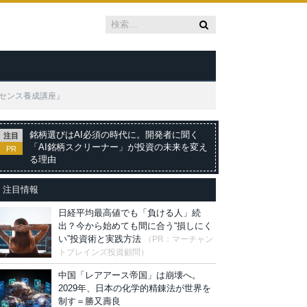
ドセンス養成講座』
銘柄選びはAI必須の時代に。開発者に聞く
注目
「AI銘柄スクリーナー」が投資の未来を変え
PR
る理由
注目情報
日経平均最高値でも「負ける人」続
出？今から始めても間に合う“損しにく
い”投資術と実践方法
（PR：マーチャン
トブレインズ投資顧問）
中国「レアアース帝国」は崩壊へ。
2029年、日本の化学的精錬法が世界を
制す＝勝又壽良