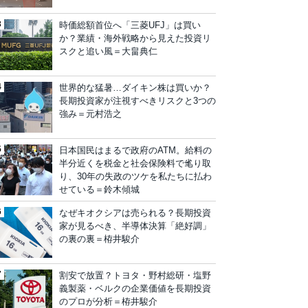
時価総額首位へ「三菱UFJ」は買い
か？業績・海外戦略から見えた投資リ
スクと追い風＝大畠典仁
世界的な猛暑…ダイキン株は買いか？
長期投資家が注視すべきリスクと3つの
強み＝元村浩之
日本国民はまるで政府のATM。給料の
半分近くを税金と社会保険料で毟り取
り、30年の失政のツケを私たちに払わ
せている＝鈴木傾城
なぜキオクシアは売られる？長期投資
家が見るべき、半導体決算「絶好調」
の裏の裏＝栫井駿介
割安で放置？トヨタ・野村総研・塩野
義製薬・ベルクの企業価値を長期投資
のプロが分析＝栫井駿介