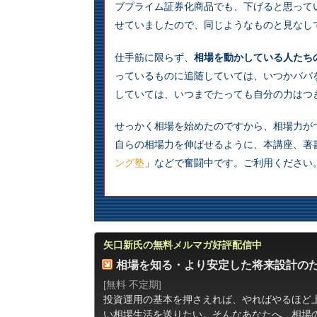
ブプライム証券化商品でも、下げると思って
せていましたので、同じようなものと見なし
仕手筋に限らず、
相場を動かしている人たち
っているものに追随していては、いつかババ
していては、いつまでたっても自分の力はつ
せっかく相場を始めたのですから、相場力が
自らの相場力を伸ばせるように、本講座、著
ング塾
」などで奮闘中です。ご利用ください
矢口新氏の無料メルマガ好評配信中
相場を知る・より安定した将来設計の
[無料 不定期]
投資運用の基本を押さえれば、やればやるほど
い相場生活を送りたい。そんなあなたへ、相場