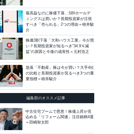
最高益なのに株価下落…SBIホールデ
ィングスは買いか？長期投資家が注視
すべき「売られる」2つの理由＝栫井駿
介
株価3割下落「大和ハウス工業」今が買
い？長期投資家が知るべき“34.9％減
益”の原因と今後の成長性＝元村浩之
急落「不動産」株は今が買い？大手4社
の比較と長期投資家が見るべき3つの重
要指標＝栫井駿介
編集部のオススメ記事
中古住宅ブームで恩恵！株価上昇が見
込める「リフォーム関連」注目銘柄4選
＝田嶋智太郎