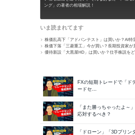
ング」の著者の相場解説！
いま読まれてます
株価乱高下「アドバンテスト」は買いか？AI特
株価下落「三菱重工」今が買い？長期投資家が見
優待新設「大黒屋HD」は買いか？仕手株説をど
FXの短期トレードで「ド
ードセ…
「また勝っちゃったよ～
応対するべき？
「ドローン」「3Dプリン