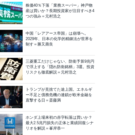
株価40％下落「業務スーパー」神戸物
産は買いか？長期投資家が注目すべき4
つの強み＝元村浩之
中国「レアアース帝国」は崩壊へ。
2029年、日本の化学的精錬法が世界を
制す＝勝又壽良
三菱重工だけじゃない、防衛予算9兆円
で浮上する「隠れ防衛銘柄」3選。投資
リスクも徹底解説＝元村浩之
トランプが見捨てた途上国。エネルギ
ー不足と債務危機の連鎖が欧米金融を
直撃する日＝斎藤満
ホンダ上場来初の赤字転落は買いか？
最大2.5兆円損失の正体と業績回復シナ
リオを解説＝峯岸恭一