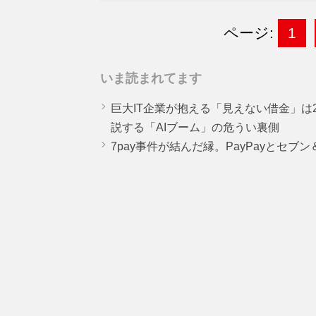
ページ:
1
いま読まれてます
巨大IT企業が抱える「見えない借金」は25
説する「AIブーム」の危うい裏側
7pay事件が結んだ縁。PayPayとセブ