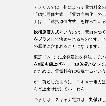
アメリカでは、州によって電力料金の
「総括原価方式」「電力自由化」の二
ナは、「総括原価方式」を採っている
総括原価方式
というのは、
電力をつく
をプラス
して決められるものです。当
の原価に含まれることになります。
東芝（WH）に原発建設を発注してい
を9回も値上げ
をし、
18％増
となって
だために、電気料金に転嫁するという
が、前述したように、スキャナ電力は
んど上乗せはしていません。
つまりは、スキャナ電力は、
丸儲け
し