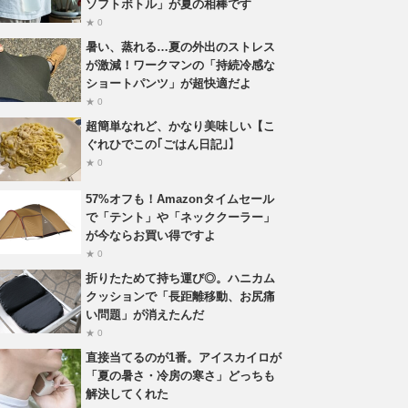
ソフトボトル」が夏の相棒です
★ 0
暑い、蒸れる…夏の外出のストレス
が激減！ワークマンの「持続冷感な
ショートパンツ」が超快適だよ
★ 0
超簡単なれど、かなり美味しい【こ
ぐれひでこの｢ごはん日記｣】
★ 0
57%オフも！Amazonタイムセール
で「テント」や「ネッククーラー」
が今ならお買い得ですよ
★ 0
折りたためて持ち運び◎。ハニカム
クッションで「長距離移動、お尻痛
い問題」が消えたんだ
★ 0
直接当てるのが1番。アイスカイロが
「夏の暑さ・冷房の寒さ」どっちも
解決してくれた