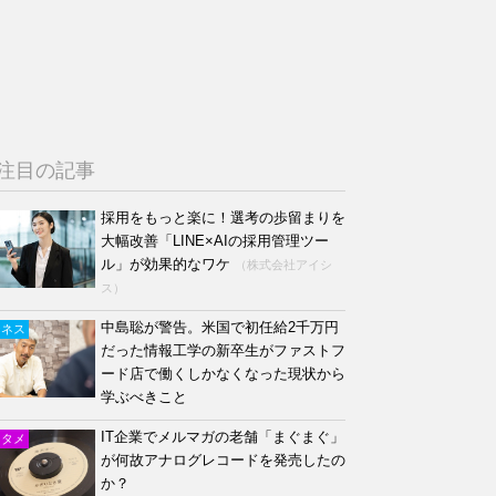
注目の記事
採用をもっと楽に！選考の歩留まりを
大幅改善「LINE×AIの採用管理ツー
ル」が効果的なワケ
（株式会社アイシ
ス）
中島聡が警告。米国で初任給2千万円
ジネス
だった情報工学の新卒生がファストフ
ード店で働くしかなくなった現状から
学ぶべきこと
IT企業でメルマガの老舗「まぐまぐ」
ンタメ
が何故アナログレコードを発売したの
か？