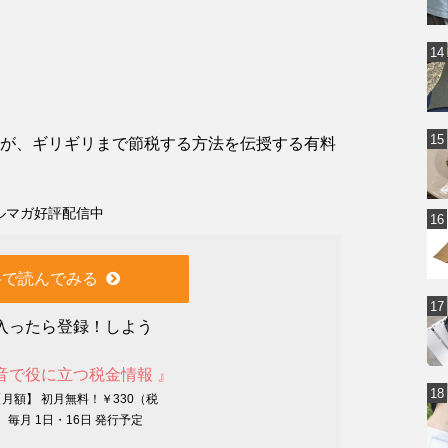
郎が、ギリギリまで節税する方法を伝授する有料
ルマガ好評配信中
料で読んでみる
入ったら登録！しよう
音で役に立つ税金情報 』
【月額】 初月無料！￥330（税
 毎月 1日・16日 発行予定