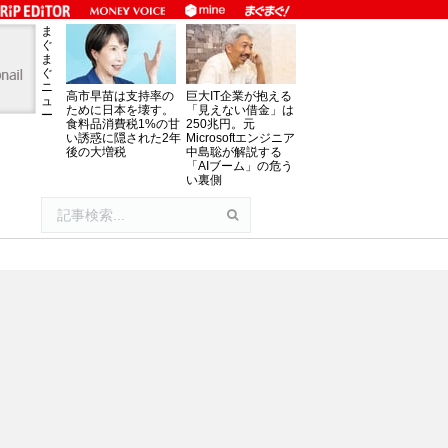
ま
ぐ
ま
ぐ
ニ
高市早苗は支持率の
巨大IT企業が抱える
ュ
ために日本を壊す。
「見えない借金」は
ー
食料品消費税1%の甘
250兆円。元
い誘惑に隠された2年
Microsoftエンジニア
後の大増税
中島聡が解説する
「AIブーム」の危う
い裏側