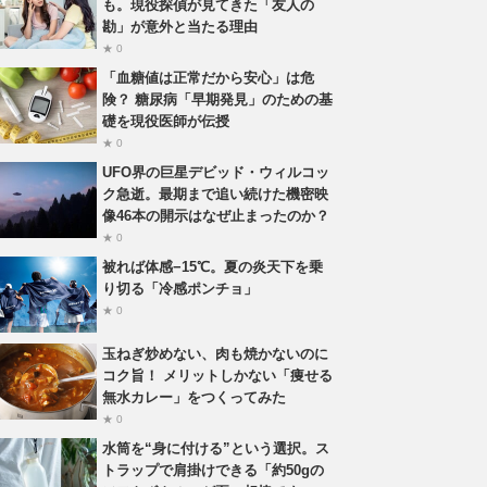
も。現役探偵が見てきた「友人の
勘」が意外と当たる理由
★ 0
「血糖値は正常だから安心」は危
険？ 糖尿病「早期発見」のための基
礎を現役医師が伝授
★ 0
UFO界の巨星デビッド・ウィルコッ
ク急逝。最期まで追い続けた機密映
像46本の開示はなぜ止まったのか？
★ 0
被れば体感−15℃。夏の炎天下を乗
り切る「冷感ポンチョ」
★ 0
玉ねぎ炒めない、肉も焼かないのに
コク旨！ メリットしかない「痩せる
無水カレー」をつくってみた
★ 0
水筒を“身に付ける”という選択。ス
トラップで肩掛けできる「約50gの