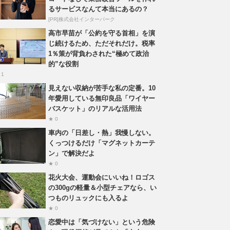
るサービスなんて本当にあるの？
[PR]株式会社インターパーク
高市早苗が「公約を守る首相」を演
じ続けるため、ただそれだけ。税率
1％策が背負わされた“極めて政治
的”な役割
 1
見えない収納が苦手な私の定番。10
年愛用している無印良品「ワイヤー
バスケット」のリアルな活用法
★ 0
車内の「日差し・熱」我慢しない。
くっつけるだけ「マグネットカーテ
ン」で解決だよ
★ 0
花火大会、運動会にいいね！ロゴス
の300gの軽量＆小型チェアなら、い
つものリュックにも入るよ
★ 0
恋愛中は「気づけない」という危険