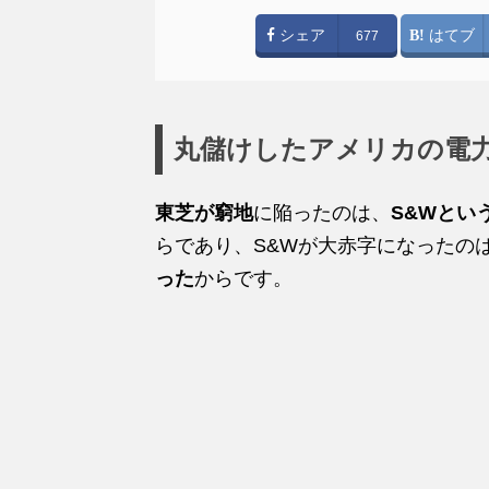
シェア
はてブ
677
丸儲けしたアメリカの電
東芝が窮地
に陥ったのは、
S&Wとい
らであり、S&Wが大赤字になったの
った
からです。