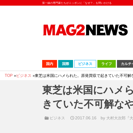
第一線の専門家たちがニッポンに「なぜ？」を問いかける
国内
国際
ビジネス
ライフ
カルチ
TOP
»
ビジネス
»
東芝は米国にハメられた。原発買収で起きていた不可解
東芝は米国にハメ
きていた不可解な
2017.06.16
by
ビジネス
大村大次郎『