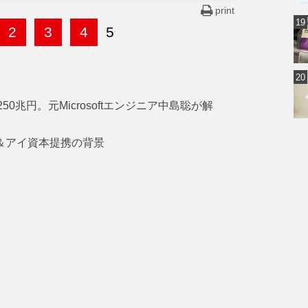
print
2
3
4
5
0兆円。元Microsoftエンジニア中島聡が解
ン＆アイ資本提携の背景