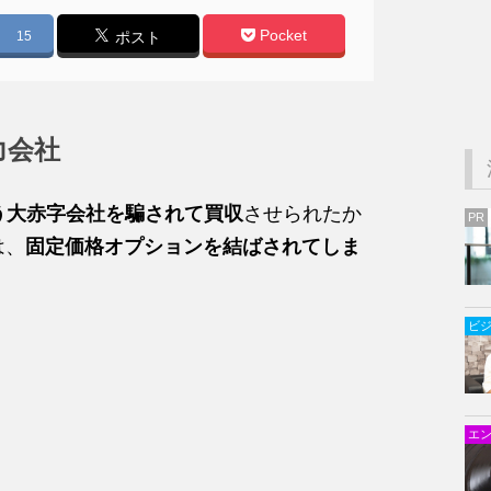
Pocket
15
ポスト
力会社
う大赤字会社を騙されて買収
させられたか
PR
は、
固定価格オプションを結ばされてしま
ビ
エ