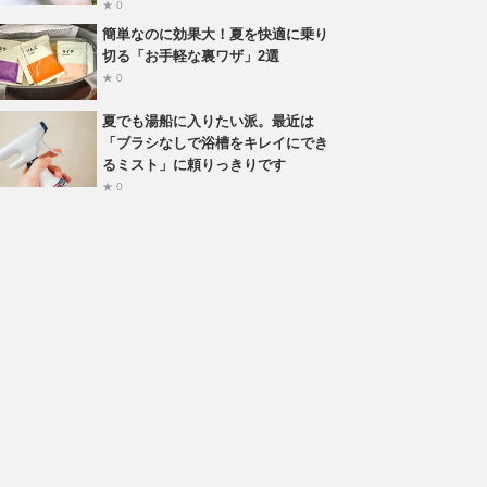
★ 0
簡単なのに効果大！夏を快適に乗り
切る「お手軽な裏ワザ」2選
★ 0
夏でも湯船に入りたい派。最近は
「ブラシなしで浴槽をキレイにでき
るミスト」に頼りっきりです
★ 0