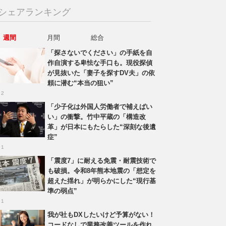
シェアランキング
週間
月間
総合
「探さないでください」の手紙を自
作自演する卑怯な手口も。現役探偵
が見抜いた「妻子を探すDV夫」の依
頼に潜む“本当の狙い”
 2
「少子化は外国人労働者で補えばい
い」の衝撃。竹中平蔵の「構造改
革」が日本にもたらした“深刻な後遺
症”
 1
「震度7」に耐える免震・耐震技術で
も破損。令和8年熊本地震の「想定を
超えた揺れ」が明らかにした“現行基
準の弱点”
 1
我が社もDXしたいけど予算がない！
コードなしで業務改善ツールを作れ