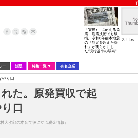
「震度7」に耐える免
震・耐震技術でも破
損。令和8年熊本地震
ス！test
の「想定を超えた揺
れ」が明らかにし
た“現行基準の弱点”
ャー
話題
特集一覧 ▼
有名企業
なやり口
られた。原発買収で起
やり口
大村大次郎の本音で役に立つ税金情報』