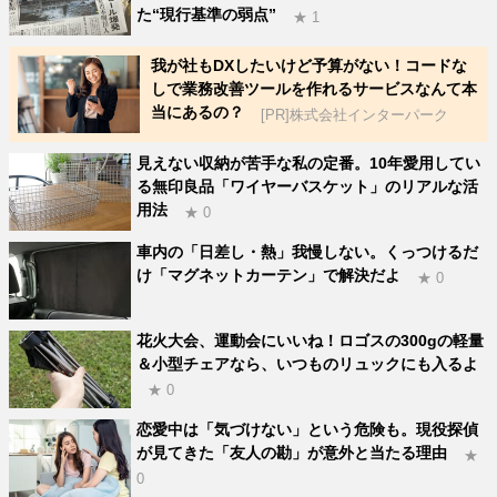
た“現行基準の弱点”
★ 1
我が社もDXしたいけど予算がない！コードな
しで業務改善ツールを作れるサービスなんて本
当にあるの？
[PR]株式会社インターパーク
見えない収納が苦手な私の定番。10年愛用してい
る無印良品「ワイヤーバスケット」のリアルな活
用法
★ 0
車内の「日差し・熱」我慢しない。くっつけるだ
け「マグネットカーテン」で解決だよ
★ 0
花火大会、運動会にいいね！ロゴスの300gの軽量
＆小型チェアなら、いつものリュックにも入るよ
★ 0
恋愛中は「気づけない」という危険も。現役探偵
が見てきた「友人の勘」が意外と当たる理由
★
0