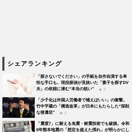
シェアランキング
「探さないでください」の手紙を自作自演する卑
怯な手口も。現役探偵が見抜いた「妻子を探すDV
夫」の依頼に潜む“本当の狙い”
★ 2
「少子化は外国人労働者で補えばいい」の衝撃。
竹中平蔵の「構造改革」が日本にもたらした“深刻
な後遺症”
★ 1
「震度7」に耐える免震・耐震技術でも破損。令和
8年熊本地震の「想定を超えた揺れ」が明らかにし