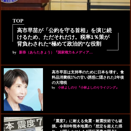
TOP
高市早苗が「公約を守る首相」を演じ続
けるため、ただそれだけ。税率1％策が
背負わされた“極めて政治的”な役割
by
新恭（あらたきょう）『国家権力＆メディア…
高市早苗は支持率のために日本を壊す。食
料品消費税1%の甘い誘惑に隠された2年後
の大増税
by
小林よしのり『小林よしのりライジング』
「震度7」に耐える免震・耐震技術でも破
損。令和8年熊本地震の「想定を超えた揺