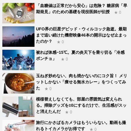
「血糖値は正常だから安心」は危険？ 糖尿病「早
期発見」のための基礎を現役医師が伝授
★ 0
UFO界の巨星デビッド・ウィルコック急逝。最期
まで追い続けた機密映像46本の開示はなぜ止まっ
たのか？
★ 0
被れば体感−15℃。夏の炎天下を乗り切る「冷感
ポンチョ」
★ 0
玉ねぎ炒めない、肉も焼かないのにコク旨！ メリ
ットしかない「痩せる無水カレー」をつくってみ
た
★ 0
模様替えしなくても、部屋の雰囲気は変えられ
る。掃除グッズを±0にするだけで、生活感がスッ
と消えたんだ
★ 0
旅行にかさばるカメラはもういらない。動画も撮
れるトイカメラがお得です
★ 0