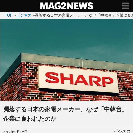
TOP
»
ビジネス
»
凋落する日本の家電メーカー、なぜ「中韓台」企業に食
凋落する日本の家電メーカー、なぜ「中韓台」
企業に食われたのか
投
ビジネス
2017年9月19日