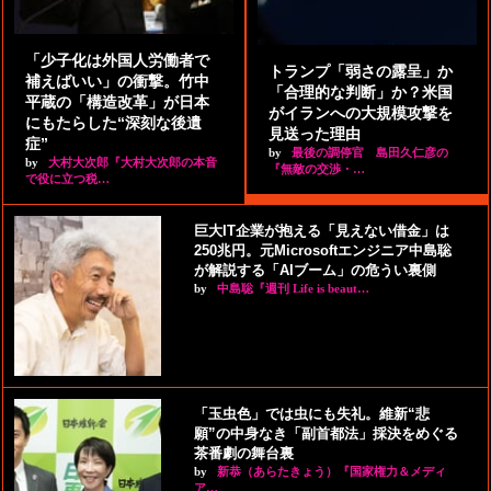
「少子化は外国人労働者で
トランプ「弱さの露呈」か
補えばいい」の衝撃。竹中
「合理的な判断」か？米国
平蔵の「構造改革」が日本
がイランへの大規模攻撃を
にもたらした“深刻な後遺
見送った理由
症”
by
最後の調停官 島田久仁彦の
by
大村大次郎『大村大次郎の本音
『無敵の交渉・…
で役に立つ税…
巨大IT企業が抱える「見えない借金」は
250兆円。元Microsoftエンジニア中島聡
が解説する「AIブーム」の危うい裏側
by
中島聡『週刊 Life is beaut…
「玉虫色」では虫にも失礼。維新“悲
願”の中身なき「副首都法」採決をめぐる
茶番劇の舞台裏
by
新恭（あらたきょう）『国家権力＆メディ
ア…