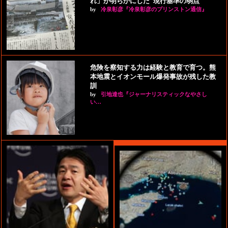
れ」が明らかにした“現行基準の弱点”
by
冷泉彰彦『冷泉彰彦のプリンストン通信』
危険を察知する力は経験と教育で育つ。熊
本地震とイオンモール爆発事故が残した教
訓
by
引地達也『ジャーナリスティックなやさし
い…