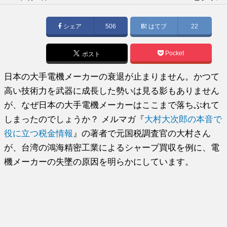
稿
日:
シェア
506
はてブ
22
Pocket
ポスト
日本の大手電機メーカーの衰退が止まりません。かつて
高い技術力を武器に成長した勢いは見る影もありません
が、なぜ日本の大手電機メーカーはここまで落ちぶれて
しまったのでしょうか？ メルマガ『
大村大次郎の本音で
役に立つ税金情報
』の著者で元国税調査官の大村さん
が、台湾の鴻海精密工業によるシャープ買収を例に、電
機メーカーの失墜の原因を明らかにしています。