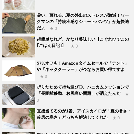
暑い、蒸れる…夏の外出のストレスが激減！ワー
クマンの「持続冷感なショートパンツ」が超快適
だよ
★ 0
超簡単なれど、かなり美味しい【こぐれひでこの
｢ごはん日記｣】
★ 0
57%オフも！Amazonタイムセールで「テント」
や「ネッククーラー」が今ならお買い得ですよ
★ 0
折りたためて持ち運び◎。ハニカムクッションで
「長距離移動、お尻痛い問題」が消えたんだ
★
0
直接当てるのが1番。アイスカイロが「夏の暑さ・
冷房の寒さ」どっちも解決してくれた
★ 0