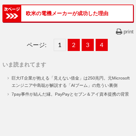
欧米の電機メーカーが成功した理由
print
ページ:
固
1
固
2
,
固
3
,
固
4
,
定
定
定
定
いま読まれてます
ペ
ペ
ペ
ペ
巨大IT企業が抱える「見えない借金」は250兆円。元Microsoft
ー
ー
ー
ー
エンジニア中島聡が解説する「AIブーム」の危うい裏側
ジ
ジ
ジ
ジ
7pay事件が結んだ縁。PayPayとセブン＆アイ資本提携の背景