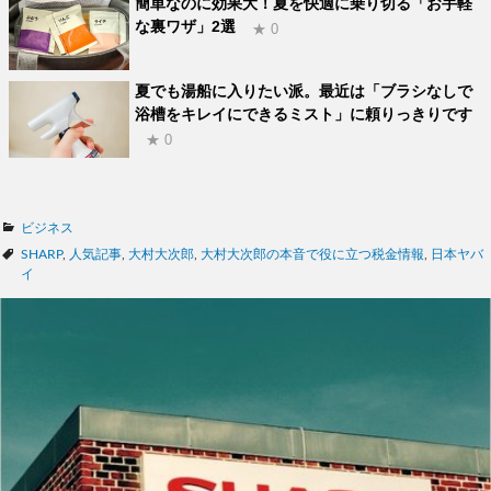
簡単なのに効果大！夏を快適に乗り切る「お手軽
な裏ワザ」2選
★ 0
夏でも湯船に入りたい派。最近は「ブラシなしで
浴槽をキレイにできるミスト」に頼りっきりです
★ 0
カ
ビジネス
テ
タ
SHARP
,
人気記事
,
大村大次郎
,
大村大次郎の本音で役に立つ税金情報
,
日本ヤバ
ゴ
グ
イ
リ
ー