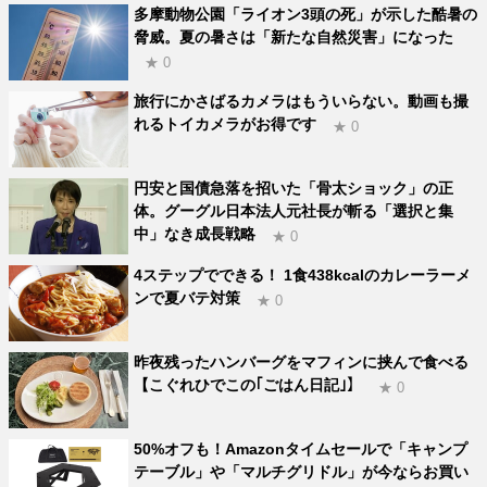
多摩動物公園「ライオン3頭の死」が示した酷暑の
脅威。夏の暑さは「新たな自然災害」になった
★ 0
旅行にかさばるカメラはもういらない。動画も撮
れるトイカメラがお得です
★ 0
円安と国債急落を招いた「骨太ショック」の正
体。グーグル日本法人元社長が斬る「選択と集
中」なき成長戦略
★ 0
4ステップでできる！ 1食438kcalのカレーラーメ
ンで夏バテ対策
★ 0
昨夜残ったハンバーグをマフィンに挟んで食べる
【こぐれひでこの｢ごはん日記｣】
★ 0
50%オフも！Amazonタイムセールで「キャンプ
テーブル」や「マルチグリドル」が今ならお買い