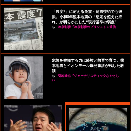
「震度7」に耐える免震・耐震技術でも破
損。令和8年熊本地震の「想定を超えた揺
れ」が明らかにした“現行基準の弱点”
by
冷泉彰彦『冷泉彰彦のプリンストン通信』
危険を察知する力は経験と教育で育つ。熊
本地震とイオンモール爆発事故が残した教
訓
by
引地達也『ジャーナリスティックなやさし
い…