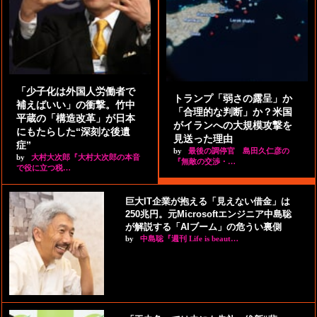
「少子化は外国人労働者で
トランプ「弱さの露呈」か
補えばいい」の衝撃。竹中
「合理的な判断」か？米国
平蔵の「構造改革」が日本
がイランへの大規模攻撃を
にもたらした“深刻な後遺
見送った理由
症”
by
最後の調停官 島田久仁彦の
by
大村大次郎『大村大次郎の本音
『無敵の交渉・…
で役に立つ税…
巨大IT企業が抱える「見えない借金」は
250兆円。元Microsoftエンジニア中島聡
が解説する「AIブーム」の危うい裏側
by
中島聡『週刊 Life is beaut…