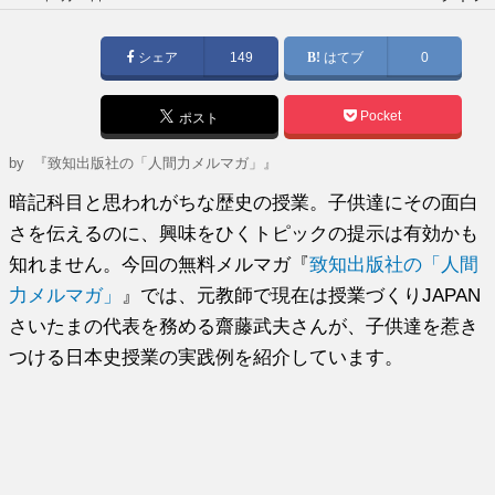
稿
日:
シェア
149
はてブ
0
Pocket
ポスト
by
『致知出版社の「人間力メルマガ」』
暗記科目と思われがちな歴史の授業。子供達にその面白
さを伝えるのに、興味をひくトピックの提示は有効かも
知れません。今回の無料メルマガ『
致知出版社の「人間
力メルマガ」
』では、元教師で現在は授業づくりJAPAN
さいたまの代表を務める齋藤武夫さんが、子供達を惹き
つける日本史授業の実践例を紹介しています。