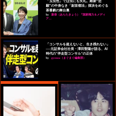
「玉虫色」では虫にも失礼。維新“悲
願”の中身なき「副首都法」採決をめぐる
茶番劇の舞台裏
by
新恭（あらたきょう）『国家権力＆メディ
ア…
「コンサルを超えないと、生き残れない」
──元証券会社社長・澤田聖陽が語る、AI
時代の"伴走型コンサル"の正体
by
gyouza（まぐまぐ編集部）