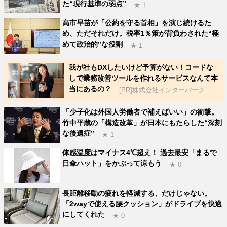
た“現行基準の弱点”
★ 1
高市早苗が「公約を守る首相」を演じ続けるた
め、ただそれだけ。税率1％策が背負わされた“極
めて政治的”な役割
★ 1
我が社もDXしたいけど予算がない！コードな
しで業務改善ツールを作れるサービスなんて本
当にあるの？
[PR]株式会社インターパーク
「少子化は外国人労働者で補えばいい」の衝撃。
竹中平蔵の「構造改革」が日本にもたらした“深刻
な後遺症”
★ 1
体感温度はマイナス4℃超え！ 過去最安「まるで
日傘ハット」をかぶって涼もう
★ 0
長距離移動の疲れを軽減する、だけじゃない。
「2wayで使える腰クッション」がドライブを快適
にしてくれた
★ 0