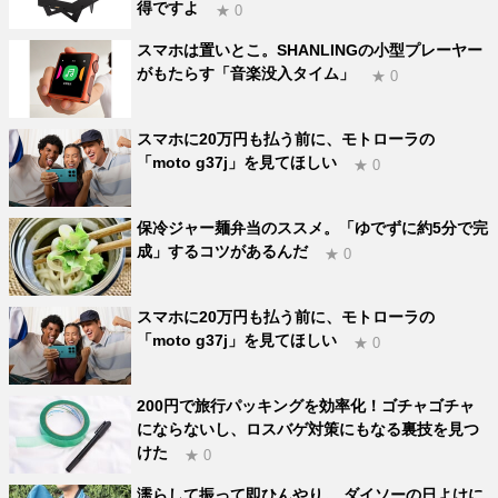
得ですよ
★ 0
スマホは置いとこ。SHANLINGの小型プレーヤー
がもたらす「音楽没入タイム」
★ 0
スマホに20万円も払う前に、モトローラの
「moto g37j」を見てほしい
★ 0
保冷ジャー麺弁当のススメ。「ゆでずに約5分で完
成」するコツがあるんだ
★ 0
スマホに20万円も払う前に、モトローラの
「moto g37j」を見てほしい
★ 0
200円で旅行パッキングを効率化！ゴチャゴチャ
にならないし、ロスバゲ対策にもなる裏技を見つ
けた
★ 0
濡らして振って即ひんやり。 ダイソーの日よけに