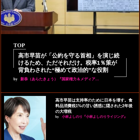
TOP
高市早苗が「公約を守る首相」を演じ続
けるため、ただそれだけ。税率1％策が
背負わされた“極めて政治的”な役割
by
新恭（あらたきょう）『国家権力＆メディア…
高市早苗は支持率のために日本を壊す。食
料品消費税1%の甘い誘惑に隠された2年後
の大増税
by
小林よしのり『小林よしのりライジング』