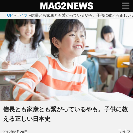
TOP
»
ライフ
»
信長とも家康とも繋がっているやも。子供に教える正しい
信長とも家康とも繋がっているやも。子供に教
える正しい日本史
投
ライフ
2019年8月28日