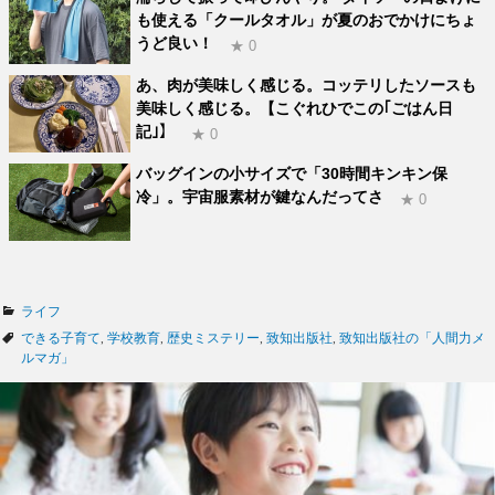
も使える「クールタオル」が夏のおでかけにちょ
うど良い！
★ 0
あ、肉が美味しく感じる。コッテリしたソースも
美味しく感じる。【こぐれひでこの｢ごはん日
記｣】
★ 0
バッグインの小サイズで「30時間キンキン保
冷」。宇宙服素材が鍵なんだってさ
★ 0
カ
ライフ
テ
タ
できる子育て
,
学校教育
,
歴史ミステリー
,
致知出版社
,
致知出版社の「人間力メ
ゴ
グ
ルマガ」
リ
ー