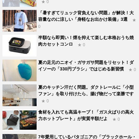
★ 0
「暑すぎてリュック背負えない問題」が解決！大
容量なのに涼しい「身軽なお出かけ装備」3選
★
0
半額なら即買い！煙を抑えて楽しむ本格おうち焼
肉カセットコンロ
★ 0
夏の足元のニオイ・ガサガサ問題をリセット！ダ
イソーの「330円ブラシ」ではじめる新習慣
★ 0
夏のキッチン汗だく問題。ダクトレールに「小型
ファン」を取り付けたら、揚げ物だって楽勝です
★ 0
食材を入れても高温キープ！「ガス火ばりの高火
力ホットプレート」が実質半額だよ
★ 0
7年愛用しているパタゴニアの「ブラックホール・