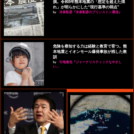
損。令和8年熊本地震の「想定を超えた揺
れ」が明らかにした“現行基準の弱点”
by
冷泉彰彦『冷泉彰彦のプリンストン通信』
危険を察知する力は経験と教育で育つ。熊
本地震とイオンモール爆発事故が残した教
訓
by
引地達也『ジャーナリスティックなやさし
い…