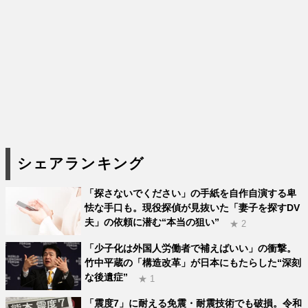
シェアランキング
「探さないでください」の手紙を自作自演する卑
怯な手口も。現役探偵が見抜いた「妻子を探すDV
夫」の依頼に潜む“本当の狙い”
★ 2
「少子化は外国人労働者で補えばいい」の衝撃。
竹中平蔵の「構造改革」が日本にもたらした“深刻
な後遺症”
★ 1
「震度7」に耐える免震・耐震技術でも破損。令和