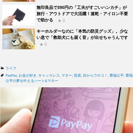
無印良品で390円の「工夫がすごいハンカチ」が
旅行・アウトドアで大活躍！速乾・アイロン不要
で助かる
★ 0
キーホルダーなのに「本気の防災グッズ」。少な
い息で「救助犬にも届く音」が出せちゃうんです
★ 0
カ
ライフ
テ
タ
PayPay
,
お金が好き
,
キャッスレス
,
マネー
,
投資
,
目からウロコ！
,
豊福公平
,
豊福
ゴ
グ
公平の夢を叶えるハート&マネー
リ
ー