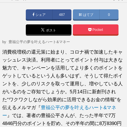
稿
日:
シェア
487
はてブ
0
Pocket
ポスト
by
豊福公平の夢を叶えるハート&マネー
消費税増税の還元策に始まり、コロナ禍で加速したキャ
ッシュレス決済。利用者にとってポイント付与は大きな
魅力で、キャンペーンを活用してより多くのポイントを
ゲットしているという人も多いはず。そうして得たポイ
ントを、少しのリスクを取って運用し、増やしている人
がいるのをご存知でしょうか。5月14日に新創刊され
た“ワクワクしながら効果的に活用できるお金の情報”を
伝えるメルマガ『
豊福公平の夢を叶えるハート&マネ
ー
』では、著者の豊福公平さんが、たった半年で7万
4846円分のポイントを貯め、その半年の間に8万8390円