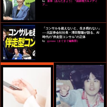
by
新恭（あらたきょう）『国家権力＆メディ
ア…
「コンサルを超えないと、生き残れない」
──元証券会社社長・澤田聖陽が語る、AI
時代の"伴走型コンサル"の正体
by
gyouza（まぐまぐ編集部）