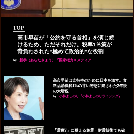
TOP
高市早苗が「公約を守る首相」を演じ続
けるため、ただそれだけ。税率1％策が
背負わされた“極めて政治的”な役割
by
新恭（あらたきょう）『国家権力＆メディア…
高市早苗は支持率のために日本を壊す。食
料品消費税1%の甘い誘惑に隠された2年後
の大増税
by
小林よしのり『小林よしのりライジング』
「震度7」に耐える免震・耐震技術でも破