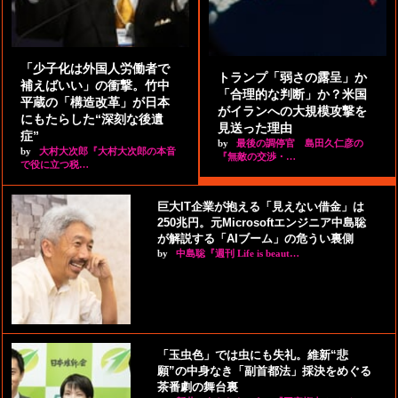
「少子化は外国人労働者で
トランプ「弱さの露呈」か
補えばいい」の衝撃。竹中
「合理的な判断」か？米国
平蔵の「構造改革」が日本
がイランへの大規模攻撃を
にもたらした“深刻な後遺
見送った理由
症”
by
最後の調停官 島田久仁彦の
by
大村大次郎『大村大次郎の本音
『無敵の交渉・…
で役に立つ税…
巨大IT企業が抱える「見えない借金」は
250兆円。元Microsoftエンジニア中島聡
が解説する「AIブーム」の危うい裏側
by
中島聡『週刊 Life is beaut…
「玉虫色」では虫にも失礼。維新“悲
願”の中身なき「副首都法」採決をめぐる
茶番劇の舞台裏