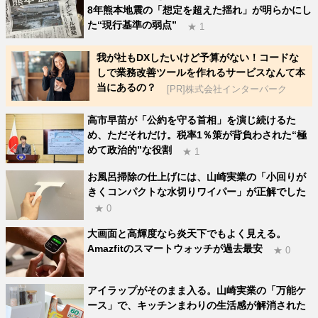
8年熊本地震の「想定を超えた揺れ」が明らかにし
た“現行基準の弱点”
★ 1
我が社もDXしたいけど予算がない！コードな
しで業務改善ツールを作れるサービスなんて本
当にあるの？
[PR]株式会社インターパーク
高市早苗が「公約を守る首相」を演じ続けるた
め、ただそれだけ。税率1％策が背負わされた“極
めて政治的”な役割
★ 1
お風呂掃除の仕上げには、山崎実業の「小回りが
きくコンパクトな水切りワイパー」が正解でした
★ 0
大画面と高輝度なら炎天下でもよく見える。
Amazfitのスマートウォッチが過去最安
★ 0
アイラップがそのまま入る。山崎実業の「万能ケ
ース」で、キッチンまわりの生活感が解消された