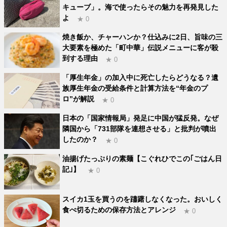
キューブ」。海で使ったらその魅力を再発見した
よ
★ 0
焼き飯か、チャーハンか？仕込みに2日、旨味の三
大要素を極めた「町中華」伝説メニューに客が殺
到する理由
★ 0
「厚生年金」の加入中に死亡したらどうなる？遺
族厚生年金の受給条件と計算方法を“年金のプ
ロ”が解説
★ 0
日本の「国家情報局」発足に中国が猛反発。なぜ
隣国から「731部隊を連想させる」と批判が噴出
したのか？
★ 0
油揚げたっぷりの素麺【こぐれひでこの｢ごはん日
記｣】
★ 0
スイカ1玉を買うのを躊躇しなくなった。おいしく
食べ切るための保存方法とアレンジ
★ 0