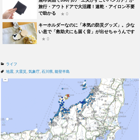
旅行・アウトドアで大活躍！速乾・アイロン不要
で助かる
★ 0
キーホルダーなのに「本気の防災グッズ」。少な
い息で「救助犬にも届く音」が出せちゃうんです
★ 0
カ
ライフ
テ
タ
地震
,
大震災
,
気象庁
,
石川県
,
能登半島
ゴ
グ
リ
ー