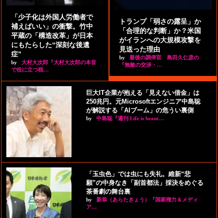
「少子化は外国人労働者で
トランプ「弱さの露呈」か
補えばいい」の衝撃。竹中
「合理的な判断」か？米国
平蔵の「構造改革」が日本
がイランへの大規模攻撃を
にもたらした“深刻な後遺
見送った理由
症”
by
最後の調停官 島田久仁彦の
by
大村大次郎『大村大次郎の本音
『無敵の交渉・…
で役に立つ税…
巨大IT企業が抱える「見えない借金」は
250兆円。元Microsoftエンジニア中島聡
が解説する「AIブーム」の危うい裏側
by
中島聡『週刊 Life is beaut…
「玉虫色」では虫にも失礼。維新“悲
願”の中身なき「副首都法」採決をめぐる
茶番劇の舞台裏
by
新恭（あらたきょう）『国家権力＆メディ
ア…