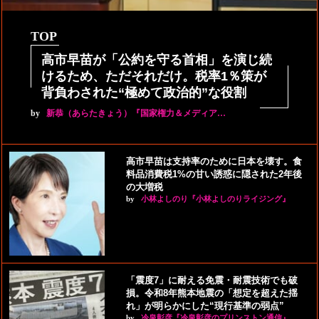
TOP
高市早苗が「公約を守る首相」を演じ続
けるため、ただそれだけ。税率1％策が
背負わされた“極めて政治的”な役割
by
新恭（あらたきょう）『国家権力＆メディア…
高市早苗は支持率のために日本を壊す。食
料品消費税1%の甘い誘惑に隠された2年後
の大増税
by
小林よしのり『小林よしのりライジング』
「震度7」に耐える免震・耐震技術でも破
損。令和8年熊本地震の「想定を超えた揺
れ」が明らかにした“現行基準の弱点”
by
冷泉彰彦『冷泉彰彦のプリンストン通信』