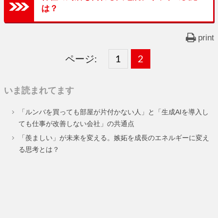
は？
print
ページ:
固
1
固
2
,
定
定
いま読まれてます
ペ
ペ
「ルンバを買っても部屋が片付かない人」と「生成AIを導入し
ー
ー
ても仕事が改善しない会社」の共通点
ジ
ジ
「羨ましい」が未来を変える。嫉妬を成長のエネルギーに変え
る思考とは？