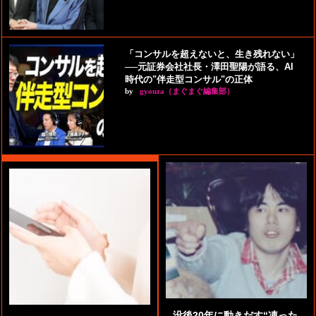
「コンサルを超えないと、生き残れない」
──元証券会社社長・澤田聖陽が語る、AI
時代の"伴走型コンサル"の正体
by
gyouza（まぐまぐ編集部）
没後20年に動きだす“凍った