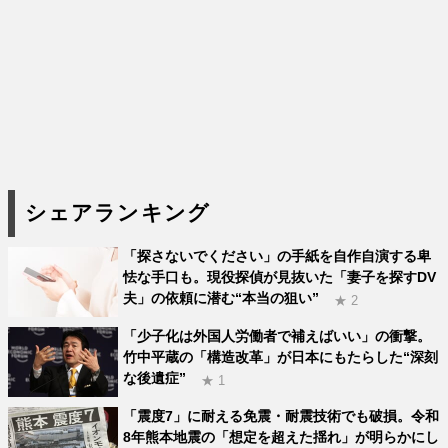
シェアランキング
「探さないでください」の手紙を自作自演する卑
怯な手口も。現役探偵が見抜いた「妻子を探すDV
夫」の依頼に潜む“本当の狙い”
★ 2
「少子化は外国人労働者で補えばいい」の衝撃。
竹中平蔵の「構造改革」が日本にもたらした“深刻
な後遺症”
★ 1
「震度7」に耐える免震・耐震技術でも破損。令和
8年熊本地震の「想定を超えた揺れ」が明らかにし