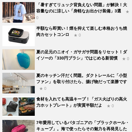
「暑すぎてリュック背負えない問題」が解決！大
容量なのに涼しい「身軽なお出かけ装備」3選
★
0
半額なら即買い！煙を抑えて楽しむ本格おうち焼
肉カセットコンロ
★ 0
夏の足元のニオイ・ガサガサ問題をリセット！ダ
イソーの「330円ブラシ」ではじめる新習慣
★ 0
夏のキッチン汗だく問題。ダクトレールに「小型
ファン」を取り付けたら、揚げ物だって楽勝です
★ 0
食材を入れても高温キープ！「ガス火ばりの高火
力ホットプレート」が実質半額だよ
★ 0
7年愛用しているパタゴニアの「ブラックホール・
キューブ」。海で使ったらその魅力を再発見した