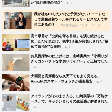
た“現行基準の弱点”
★ 1
我が社もDXしたいけど予算がない！コードな
しで業務改善ツールを作れるサービスなんて本
当にあるの？
[PR]株式会社インターパーク
高市早苗が「公約を守る首相」を演じ続けるた
め、ただそれだけ。税率1％策が背負わされた“極
めて政治的”な役割
★ 1
お風呂掃除の仕上げには、山崎実業の「小回りが
きくコンパクトな水切りワイパー」が正解でした
★ 0
大画面と高輝度なら炎天下でもよく見える。
Amazfitのスマートウォッチが過去最安
★ 0
アイラップがそのまま入る。山崎実業の「万能ケ
ース」で、キッチンまわりの生活感が解消された
★ 0