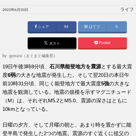
投
ライフ
2022年6月20日
稿
日:
シェア
94
はてブ
0
Pocket
ポスト
by gyouza（まぐまぐ編集部）
19日午後3時8分頃、
石川県能登地方を震源
とする最大震
度
6弱
の大きな地震が発生した。そして翌20日の本日午
前10時31分頃、同じく能登地方で最大震度
5強
の大きな
地震を観測している。地震の規模を示すマグニチュード
（M）は、それぞれM5.2とM5.0、震源の深さはともに
10kmとなっている。
日曜の夕方、そして月曜の朝と、あまり時を置かずに能
登半島で発生した2つの地震。震源のすぐ近くに祖父の