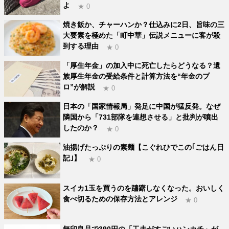
よ
★ 0
焼き飯か、チャーハンか？仕込みに2日、旨味の三
大要素を極めた「町中華」伝説メニューに客が殺
到する理由
★ 0
「厚生年金」の加入中に死亡したらどうなる？遺
族厚生年金の受給条件と計算方法を“年金のプ
ロ”が解説
★ 0
日本の「国家情報局」発足に中国が猛反発。なぜ
隣国から「731部隊を連想させる」と批判が噴出
したのか？
★ 0
油揚げたっぷりの素麺【こぐれひでこの｢ごはん日
記｣】
★ 0
スイカ1玉を買うのを躊躇しなくなった。おいしく
食べ切るための保存方法とアレンジ
★ 0
無印良品で390円の「工夫がすごいハンカチ」が