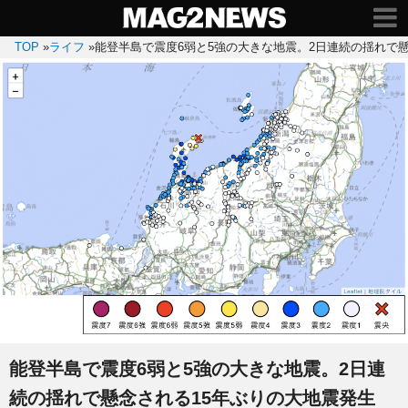
TOP
»
ライフ
»
能登半島で震度6弱と5強の大きな地震。2日連続の揺れで
能登半島で震度6弱と5強の大きな地震。2日連
続の揺れで懸念される15年ぶりの大地震発生