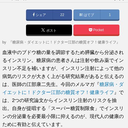
稿
日:
シェア
22
はてブ
1
Pocket
ポスト
by
『糖尿病・ダイエットに！ドクター江部の糖質オフ！健康ライフ』
血液中のブドウ糖の量を調節するため膵臓から分泌され
るインスリン。糖尿病の患者さんは注射や飲み薬でイン
スリン不足を補いますが、インスリン注射によって他の
病気のリスクが大きく上がる研究結果があると伝えるの
は、医師の江部康二先生。今回のメルマガ『
糖尿病・ダ
イエットに！ドクター江部の糖質オフ！健康ライフ
』で
は、2つの研究論文からインスリン注射のリスクを抽
出。自身が提唱する「スーパー糖質制限食」でインスリ
ンの分泌量を必要最小限に抑えるのが、現代人の健康の
ために有効と伝えています。