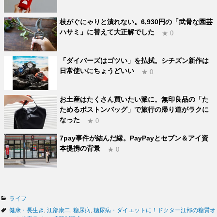
枝がぐにゃりと潰れない。6,930円の「武骨な園芸
ハサミ」に替えて大正解でした
★ 0
「ダイバーズはゴツい」を払拭。シチズン新作は
日常使いにちょうどいい
★ 0
お土産はたくさん買いたい派に。無印良品の「た
ためるボストンバッグ」で旅行の帰り道がラクに
なった
★ 0
7pay事件が結んだ縁。PayPayとセブン＆アイ資
本提携の背景
★ 0
カ
ライフ
テ
タ
健康・長生き
,
江部康二
,
糖尿病
,
糖尿病・ダイエットに！ドクター江部の糖質オ
ゴ