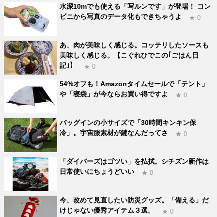
水深10mでも使える「写ルンです」が登場！ コン
ビニから写真のデータ化もできちゃうよ
★ 0
あ、肉が美味しく感じる。コッテリしたソースも
美味しく感じる。【こぐれひでこの｢ごはん日
記｣】
★ 0
54%オフも！Amazonタイムセールで「テント」
や「寝袋」が今ならお買い得ですよ
★ 0
バッグインの小サイズで「30時間キンキン保
冷」。宇宙服素材が鍵なんだってさ
★ 0
「ダイバーズはゴツい」を払拭。シチズン新作は
日常使いにちょうどいい
★ 0
今、改めて見直したい防災グッズ。「備える」だ
けじゃない優秀アイテム３選。
★ 0