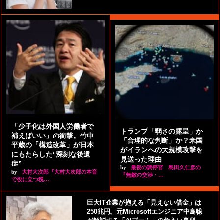
「少子化は外国人労働者で
トランプ「弱さの露呈」か
補えばいい」の衝撃。竹中
「合理的な判断」か？米国
平蔵の「構造改革」が日本
がイランへの大規模攻撃を
にもたらした“深刻な後遺
見送った理由
症”
by
最後の調停官 島田久仁彦の
by
大村大次郎『大村大次郎の本音
『無敵の交渉・…
で役に立つ税…
巨大IT企業が抱える「見えない借金」は
250兆円。元Microsoftエンジニア中島聡