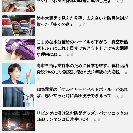
ラシ」でお風呂掃除の時短に成功したよ
★ 0
熊本大震災で見えた希望。支え合いと防災体制が
救った「多くの命」
★ 0
こまめな水分補給のハードルが下がる「真空断熱
ボトル」はこれ！日常でもアウトドアでも大活躍
な理由はね…
★ 0
高市早苗は支持率のために日本を壊す。食料品消
費税1%の甘い誘惑に隠された2年後の大増税
★
0
10%還元の「ケルヒャーとペットボトル」があれ
ば、思い立った時に高圧洗浄できるって
★ 0
リビングに溶け込む防災グッズ。パナソニックの
LEDランタンは日常使いOK
★ 0