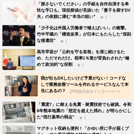
「探さないでください」の手紙を自作自演する卑
怯な手口も。現役探偵が見抜いた「妻子を探すDV
夫」の依頼に潜む“本当の狙い”
★ 2
「少子化は外国人労働者で補えばいい」の衝撃。
竹中平蔵の「構造改革」が日本にもたらした“深刻
な後遺症”
★ 1
高市早苗が「公約を守る首相」を演じ続けるた
め、ただそれだけ。税率1％策が背負わされた“極
めて政治的”な役割
★ 1
我が社もDXしたいけど予算がない！コードな
しで業務改善ツールを作れるサービスなんて本
当にあるの？
[PR]株式会社インターパーク
「震度7」に耐える免震・耐震技術でも破損。令和
8年熊本地震の「想定を超えた揺れ」が明らかにし
た“現行基準の弱点”
★ 1
マグネット収納も便利！「かゆい所に手が届くブ