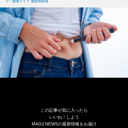
グ
フ！健康ライフ
,
糖質制限食
リ
ー
この記事が気に入ったら
いいね！しよう
MAG2 NEWSの最新情報をお届け