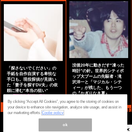
没後20年に動きだす“凍った
「探さないでください」の
時計”の針。世界的シティポ
手紙を自作自演する卑怯な
ップ大ブームの先駆者・滝
手口も。現役探偵が見抜い
沢洋一と「マジカル・シテ
た「妻子を探すDV夫」の依
ィー」が残した、もう一つ
頼に潜む“本当の狙い”
の『かぎりなき夏』
by
阿部泰尚『伝説の探偵』
by
都鳥 流星
By clicking “Accept All Cookies”, you agree to the storing of cookies on
your device to enhance site navigation, analyze site usage, and assist in
MAG2 NEWS HEADLINE
our marketing efforts.
Coolie policy
ok
×
ページ内の商標は全て商標権者に属します。無断転載を禁じます。 ©