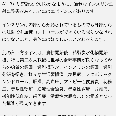
A）B）研究論文で明らかなように、過剰なインスリン注
射に弊害があることにはエビデンスがあります。
インスリンは内部から分泌されているものでも外部から
の注射でも血糖コントロールができている限り少なけれ
ば少ないほど、身体には好ましいことがわかります。
別の言い方をすれば、農耕開始後、精製炭水化物開始
後、特に第二次大戦後に世界の食糧事情が良くなってか
らの糖質の頻回・過剰摂取が、インスリンの頻回・過剰
分泌を招き、様々な生活習慣病（糖尿病、メタボリック
シンドローム、肥満、高血圧、アトピー性皮膚炎、花粉
症、尋常性乾癬、逆流性食道炎、尋常性ざ瘡、片頭痛、
機能性低血糖、歯周症、潰瘍性大腸炎…）の元凶となっ
た構造が見えてきます。