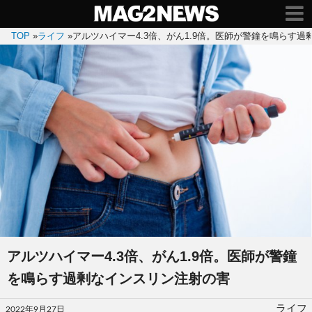
TOP
»
ライフ
»
アルツハイマー4.3倍、がん1.9倍。医師が警鐘を鳴らす
アルツハイマー4.3倍、がん1.9倍。医師が警鐘
を鳴らす過剰なインスリン注射の害
投
ライフ
2022年9月27日