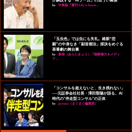
が解説する「AIブーム」の危うい裏側
by
中島聡『週刊 Life is beaut…
「玉虫色」では虫にも失礼。維新“悲
願”の中身なき「副首都法」採決をめぐる
茶番劇の舞台裏
by
新恭（あらたきょう）『国家権力＆メディ
ア…
「コンサルを超えないと、生き残れない」
──元証券会社社長・澤田聖陽が語る、AI
時代の"伴走型コンサル"の正体
by
gyouza（まぐまぐ編集部）