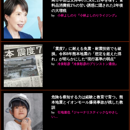
高市早苗は支持率のために日本を壊す。食
料品消費税1%の甘い誘惑に隠された2年後
の大増税
by
小林よしのり『小林よしのりライジング』
「震度7」に耐える免震・耐震技術でも破
損。令和8年熊本地震の「想定を超えた揺
れ」が明らかにした“現行基準の弱点”
by
冷泉彰彦『冷泉彰彦のプリンストン通信』
危険を察知する力は経験と教育で育つ。熊
本地震とイオンモール爆発事故が残した教
訓
by
引地達也『ジャーナリスティックなやさし
い…