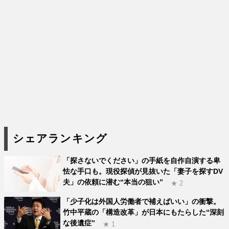
シェアランキング
「探さないでください」の手紙を自作自演する卑
怯な手口も。現役探偵が見抜いた「妻子を探すDV
夫」の依頼に潜む“本当の狙い”
★ 2
「少子化は外国人労働者で補えばいい」の衝撃。
竹中平蔵の「構造改革」が日本にもたらした“深刻
な後遺症”
★ 1