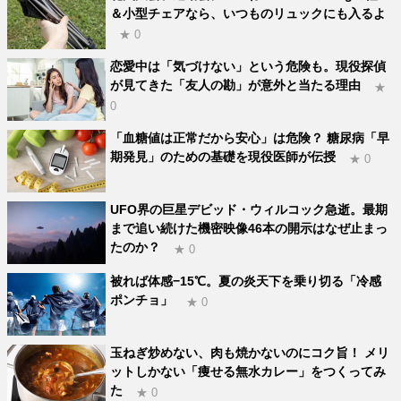
＆小型チェアなら、いつものリュックにも入るよ
★ 0
恋愛中は「気づけない」という危険も。現役探偵
が見てきた「友人の勘」が意外と当たる理由
★
0
「血糖値は正常だから安心」は危険？ 糖尿病「早
期発見」のための基礎を現役医師が伝授
★ 0
UFO界の巨星デビッド・ウィルコック急逝。最期
まで追い続けた機密映像46本の開示はなぜ止まっ
たのか？
★ 0
被れば体感−15℃。夏の炎天下を乗り切る「冷感
ポンチョ」
★ 0
玉ねぎ炒めない、肉も焼かないのにコク旨！ メリ
ットしかない「痩せる無水カレー」をつくってみ
た
★ 0