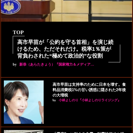
TOP
高市早苗が「公約を守る首相」を演じ続
けるため、ただそれだけ。税率1％策が
背負わされた“極めて政治的”な役割
by
新恭（あらたきょう）『国家権力＆メディア…
高市早苗は支持率のために日本を壊す。食
料品消費税1%の甘い誘惑に隠された2年後
の大増税
by
小林よしのり『小林よしのりライジング』