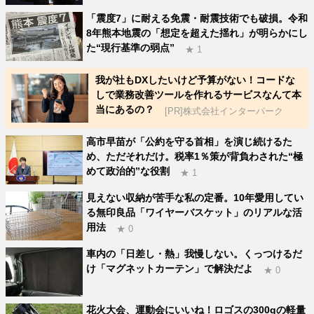
「震度7」に耐える免震・耐震技術でも破損。令和
8年熊本地震の「想定を超えた揺れ」が明らかにし
た“現行基準の弱点”
★ 1
我が社もDXしたいけど予算がない！コードな
しで業務改善ツールを作れるサービスなんて本
当にあるの？
[PR]株式会社インターパーク
高市早苗が「公約を守る首相」を演じ続けるた
め、ただそれだけ。税率1％策が背負わされた“極
めて政治的”な役割
★ 1
見えない収納が苦手な私の定番。10年愛用してい
る無印良品「ワイヤーバスケット」のリアルな活
用法
★ 0
車内の「日差し・熱」我慢しない。くっつけるだ
け「マグネットカーテン」で解決だよ
★ 0
花火大会、運動会にいいね！ロゴスの300gの軽量