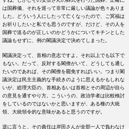
すね。しかしその安倍さんの葬式を行った国葬、正確に
は国葬儀、それを巡って非常に厳しい議論が色々ありま
した。どういう人にしたって亡くなったので、ご冥福は
お祈りしたいと私でも思うのですが、だけど、その人を
国葬で送るのが正しいのかどうかについてキチンとした
議論もせずに、例の閣議決定で決めてしまった。
閣議決定って、首相の意志ですよ。それ以上でも以下で
もない。だって、反対する閣僚がいて、どうしても通し
たいのであれば、その閣僚を罷免すればいい。つまり閣
議決定は民主主義的な手続きのように思えるかもしれな
いが、総理大臣の、首相あるいは首相とその周辺が自ら
の意見を通すやり方。こういうの、政治学者は比較検討
をしているのではないかと思いますが、ある種の大統
領、大統領令的な意味があると思うのですが。
逆に言うと、その責任は岸田さんが全部一人で負わなけ