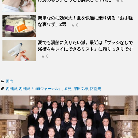
★ 0
簡単なのに効果大！夏を快適に乗り切る「お手軽
な裏ワザ」2選
★ 0
夏でも湯船に入りたい派。最近は「ブラシなしで
浴槽をキレイにできるミスト」に頼りっきりです
★ 0
カ
国内
テ
タ
内田誠
,
内田誠『uttiiジャーナル』
,
原発
,
岸田文雄
,
防衛費
ゴ
グ
リ
ー