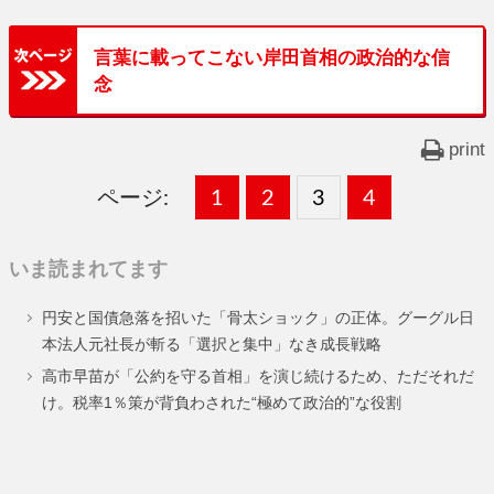
言葉に載ってこない岸田首相の政治的な信
念
print
ページ:
固
1
固
2
,
固
3
,
固
4
,
定
定
定
定
いま読まれてます
ペ
ペ
ペ
ペ
円安と国債急落を招いた「骨太ショック」の正体。グーグル日
ー
ー
ー
ー
本法人元社長が斬る「選択と集中」なき成長戦略
ジ
ジ
ジ
ジ
高市早苗が「公約を守る首相」を演じ続けるため、ただそれだ
け。税率1％策が背負わされた“極めて政治的”な役割