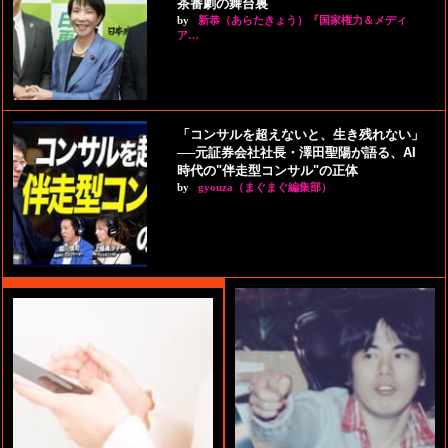
茶番劇の舞台裏
by
新恭（あらたきょう）『国家権力＆メディ
ア…
「コンサルを超えないと、生き残れない」
──元証券会社社長・澤田聖陽が語る、AI
時代の"伴走型コンサル"の正体
by
gyouza（まぐまぐ編集部）