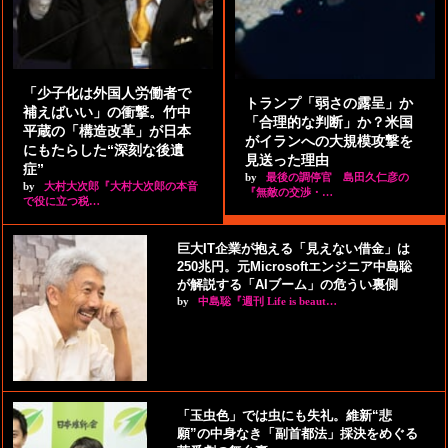
「少子化は外国人労働者で
トランプ「弱さの露呈」か
補えばいい」の衝撃。竹中
「合理的な判断」か？米国
平蔵の「構造改革」が日本
がイランへの大規模攻撃を
にもたらした“深刻な後遺
見送った理由
症”
by
最後の調停官 島田久仁彦の
by
大村大次郎『大村大次郎の本音
『無敵の交渉・…
で役に立つ税…
巨大IT企業が抱える「見えない借金」は
250兆円。元Microsoftエンジニア中島聡
が解説する「AIブーム」の危うい裏側
by
中島聡『週刊 Life is beaut…
「玉虫色」では虫にも失礼。維新“悲
願”の中身なき「副首都法」採決をめぐる