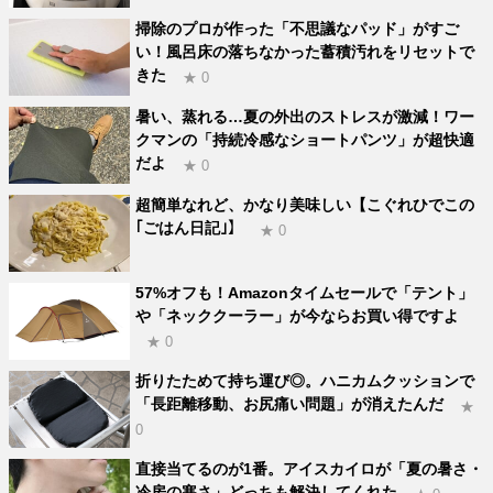
掃除のプロが作った「不思議なパッド」がすご
い！風呂床の落ちなかった蓄積汚れをリセットで
きた
★ 0
暑い、蒸れる…夏の外出のストレスが激減！ワー
クマンの「持続冷感なショートパンツ」が超快適
だよ
★ 0
超簡単なれど、かなり美味しい【こぐれひでこの
｢ごはん日記｣】
★ 0
57%オフも！Amazonタイムセールで「テント」
や「ネッククーラー」が今ならお買い得ですよ
★ 0
折りたためて持ち運び◎。ハニカムクッションで
「長距離移動、お尻痛い問題」が消えたんだ
★
0
直接当てるのが1番。アイスカイロが「夏の暑さ・
冷房の寒さ」どっちも解決してくれた