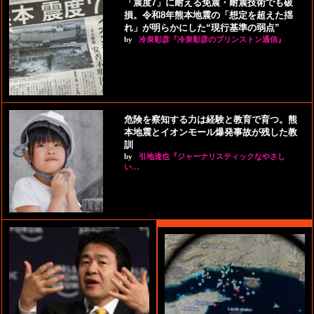
「震度7」に耐える免震・耐震技術でも破
損。令和8年熊本地震の「想定を超えた揺
れ」が明らかにした“現行基準の弱点”
by
冷泉彰彦『冷泉彰彦のプリンストン通信』
危険を察知する力は経験と教育で育つ。熊
本地震とイオンモール爆発事故が残した教
訓
by
引地達也『ジャーナリスティックなやさし
い…