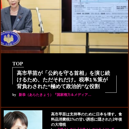
TOP
高市早苗が「公約を守る首相」を演じ続
けるため、ただそれだけ。税率1％策が
背負わされた“極めて政治的”な役割
by
新恭（あらたきょう）『国家権力＆メディア…
高市早苗は支持率のために日本を壊す。食
料品消費税1%の甘い誘惑に隠された2年後
の大増税