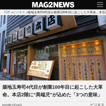
TOP
»
ビジネス
»
築地玉寿司4代目が創業100年目に起こした大革命。本店
築地玉寿司4代目が創業100年目に起こした大革
命。本店2階に“異端児”が込めた「3つの意味」
投
ビジネス
2023年1月24日