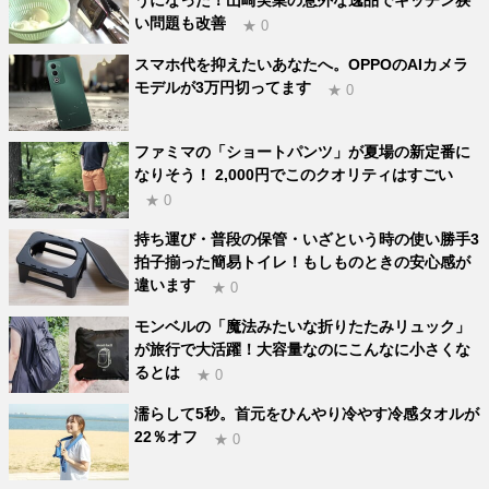
い問題も改善
★ 0
スマホ代を抑えたいあなたへ。OPPOのAIカメラ
モデルが3万円切ってます
★ 0
ファミマの「ショートパンツ」が夏場の新定番に
なりそう！ 2,000円でこのクオリティはすごい
★ 0
持ち運び・普段の保管・いざという時の使い勝手3
拍子揃った簡易トイレ！もしものときの安心感が
違います
★ 0
モンベルの「魔法みたいな折りたたみリュック」
が旅行で大活躍！大容量なのにこんなに小さくな
るとは
★ 0
濡らして5秒。首元をひんやり冷やす冷感タオルが
22％オフ
★ 0