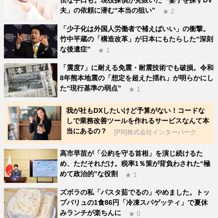
夫」の依頼に潜む“本当の狙い”
★ 2
「少子化は外国人労働者で補えばいい」の衝撃。
竹中平蔵の「構造改革」が日本にもたらした“深刻
な後遺症”
★ 1
「震度7」に耐える免震・耐震技術でも破損。令和
8年熊本地震の「想定を超えた揺れ」が明らかにし
た“現行基準の弱点”
★ 1
我が社もDXしたいけど予算がない！コードな
しで業務改善ツールを作れるサービスなんて本
当にあるの？
[PR]株式会社インターパーク
高市早苗が「公約を守る首相」を演じ続けるた
め、ただそれだけ。税率1％策が背負わされた“極
めて政治的”な役割
★ 1
ズボラの私「パスタ茹でるの」やめました。トッ
プバリュの1食86円「冷凍スパゲッティ」で夏休
みランチが楽ちんに
★ 0