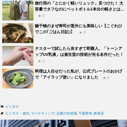
旅行用の「とにかく軽いリュック」見つけた！ 大
容量でタフなのにペットボトル1本分の軽さとは…
★ 0
鯵干物のまぜ寿司が意外にも美味しい【こぐれひ
でこの｢ごはん日記｣】
★ 0
テスターで試したら良すぎて即購入。「トーンア
ップUV乳液」は資生堂の技術が光る名作だった！
★ 0
料理は人任せだった私が、公式プレートのおかげ
で「アイラップ使い」になりました
★ 0
カ
ビジネス
テ
タ
ビジネス・成功
,
マーケティング
,
企業の生現場
,
千葉哲幸
,
飲食店
ゴ
グ
リ
ー