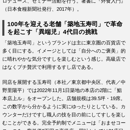
ロデュース、セミナー活動を行う。著書に『外食入門』
（日本食糧新聞社発行、2017年）。
100年を迎える老舗「築地玉寿司」で革命
を起こす「異端児」4代目の挑戦
「築地玉寿司」というブランドは主に東京圏の百貨店で
多く目にする。イメージとしては「自分へのご褒美」的
に晴れやかな気分ですしを楽しむという感じ。高級店で
はなくプチ贅沢で利用するすし店である。
同店を展開する玉寿司（本社／東京都中央区、代表／中
野里陽平）では2022年11月1日築地の本店の2階に「鮨
本店上ル」をオープンした。店舗規模は39.5坪・19席。
この数字から分かるように実にゆったりとしている。カ
ウンターだけですし職人の技を目の前にしてすしを楽し
むことができる。完全予約制でメニューは「おませコー