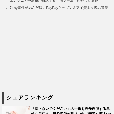
エンジニア中島聡が解説する「AIブーム」の危うい裏側
ジ
ジ
ジ
7pay事件が結んだ縁。PayPayとセブン＆アイ資本提携の背景
シェアランキング
「探さないでください」の手紙を自作自演する卑
怯な手口も。現役探偵が見抜いた「妻子を探すDV