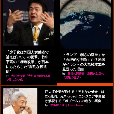
「少子化は外国人労働者で
トランプ「弱さの露呈」か
補えばいい」の衝撃。竹中
「合理的な判断」か？米国
平蔵の「構造改革」が日本
がイランへの大規模攻撃を
にもたらした“深刻な後遺
見送った理由
症”
by
最後の調停官 島田久仁彦の
by
大村大次郎『大村大次郎の本音
『無敵の交渉・…
で役に立つ税…
巨大IT企業が抱える「見えない借金」は
250兆円。元Microsoftエンジニア中島聡
が解説する「AIブーム」の危うい裏側
by
中島聡『週刊 Life is beaut…