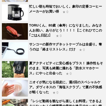
忙しい朝も時短でおいしく。象印の定番コーヒー
メーカーがお買い得
★ 0
TORUくん、80歳（傘寿）になりました。みなさ
んお祝い、ありがとう！！！！【こぐれひでこの
｢ごはん日記｣】
★ 0
サンコーの新作マグネットケーブルは全盛り。奪
うのは「絡まりストレス」だけ
★ 0
夏アクティビティに安心感をプラス！ 操作性もそ
のまま、写真も綺麗に撮れる「防水スマホケー
ス」にやっと出会った
★ 0
ニオイが気になる頭皮に、週2回のスペシャルケ
ア。ダヴィネスの「海塩スクラブ」で夏の不快感
が軽くなった
★ 0
「レシピ動画を観ながら楽しくお料理」できるよ
うになった！山崎実業の意外な逸品でキッチン狭