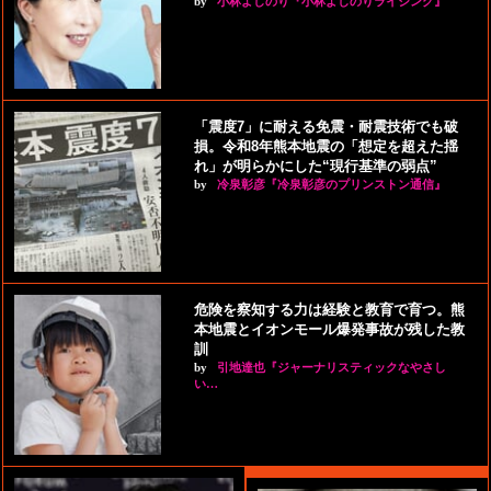
by
小林よしのり『小林よしのりライジング』
「震度7」に耐える免震・耐震技術でも破
損。令和8年熊本地震の「想定を超えた揺
れ」が明らかにした“現行基準の弱点”
by
冷泉彰彦『冷泉彰彦のプリンストン通信』
危険を察知する力は経験と教育で育つ。熊
本地震とイオンモール爆発事故が残した教
訓
by
引地達也『ジャーナリスティックなやさし
い…