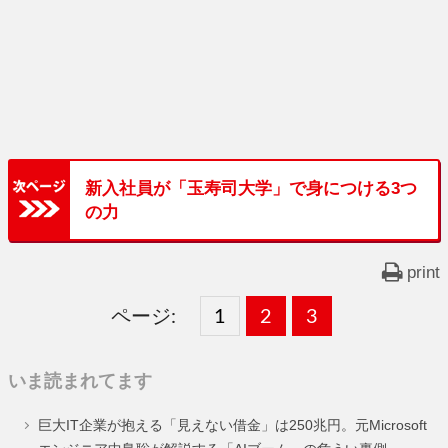
新入社員が「玉寿司大学」で身につける3つ
の力
print
ページ:
固
1
固
2
,
固
3
,
定
定
定
いま読まれてます
ペ
ペ
ペ
巨大IT企業が抱える「見えない借金」は250兆円。元Microsoft
ー
ー
ー