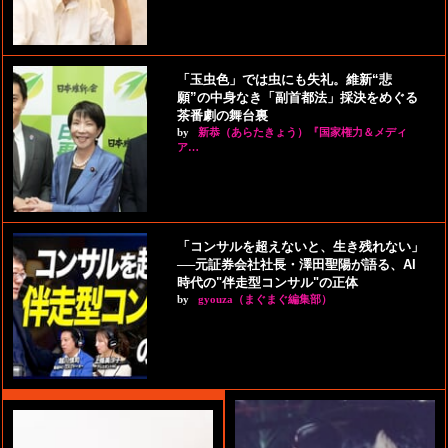
「玉虫色」では虫にも失礼。維新“悲
願”の中身なき「副首都法」採決をめぐる
茶番劇の舞台裏
by
新恭（あらたきょう）『国家権力＆メディ
ア…
「コンサルを超えないと、生き残れない」
──元証券会社社長・澤田聖陽が語る、AI
時代の"伴走型コンサル"の正体
by
gyouza（まぐまぐ編集部）