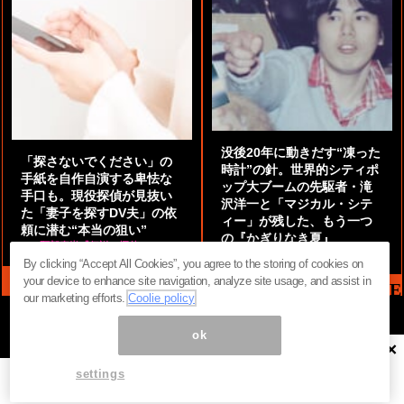
没後20年に動きだす“凍った
「探さないでください」の
時計”の針。世界的シティポ
手紙を自作自演する卑怯な
ップ大ブームの先駆者・滝
手口も。現役探偵が見抜い
沢洋一と「マジカル・シテ
た「妻子を探すDV夫」の依
ィー」が残した、もう一つ
頼に潜む“本当の狙い”
の『かぎりなき夏』
by
阿部泰尚『伝説の探偵』
by
都鳥 流星
By clicking “Accept All Cookies”, you agree to the storing of cookies on
your device to enhance site navigation, analyze site usage, and assist in
MAG2 NEWS HEADLINE
our marketing efforts.
Coolie policy
ok
×
ページ内の商標は全て商標権者に属します。無断転載を禁じます。 ©
まぐまぐ！
settings