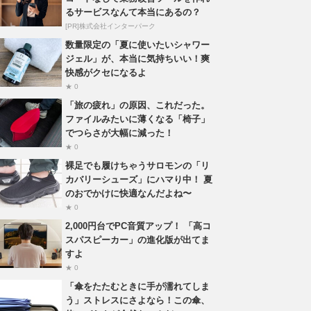
るサービスなんて本当にあるの？
[PR]株式会社インターパーク
数量限定の「夏に使いたいシャワー
ジェル」が、本当に気持ちいい！爽
快感がクセになるよ
★ 0
「旅の疲れ」の原因、これだった。
ファイルみたいに薄くなる「椅子」
でつらさが大幅に減った！
★ 0
裸足でも履けちゃうサロモンの「リ
カバリーシューズ」にハマり中！ 夏
のおでかけに快適なんだよね〜
★ 0
2,000円台でPC音質アップ！ 「高コ
スパスピーカー」の進化版が出てま
すよ
★ 0
「傘をたたむときに手が濡れてしま
う」ストレスにさよなら！この傘、