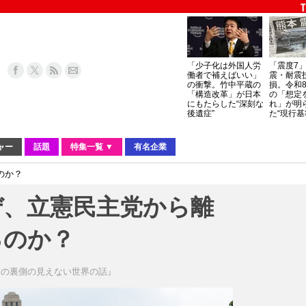
「少子化は外国人労
「震度7
働者で補えばいい」
震・耐震
の衝撃。竹中平蔵の
損。令和
「構造改革」が日本
の「想定
にもたらした“深刻な
れ」が明
後遺症”
た“現行基
ャー
話題
特集一覧 ▼
有名企業
のか？
ぜ、立憲民主党から離
るのか？
本の裏側の見えない世界の話』