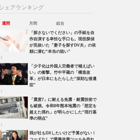
シェアランキング
週間
月間
総合
「探さないでください」の手紙を自
作自演する卑怯な手口も。現役探偵
が見抜いた「妻子を探すDV夫」の依
頼に潜む“本当の狙い”
 2
「少子化は外国人労働者で補えばい
い」の衝撃。竹中平蔵の「構造改
革」が日本にもたらした“深刻な後遺
症”
 1
「震度7」に耐える免震・耐震技術で
も破損。令和8年熊本地震の「想定を
超えた揺れ」が明らかにした“現行基
準の弱点”
 1
我が社もDXしたいけど予算がない！
コードなしで業務改善ツールを作れ