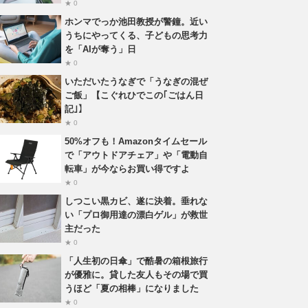
★ 0
ホンマでっか池田教授が警鐘。近い
うちにやってくる、子どもの思考力
を「AIが奪う」日
★ 0
いただいたうなぎで「うなぎの混ぜ
ご飯」【こぐれひでこの｢ごはん日
記｣】
★ 0
50%オフも！Amazonタイムセール
で「アウトドアチェア」や「電動自
転車」が今ならお買い得ですよ
★ 0
しつこい黒カビ、遂に決着。垂れな
い「プロ御用達の漂白ゲル」が救世
主だった
★ 0
「人生初の日傘」で酷暑の箱根旅行
が優雅に。貸した友人もその場で買
うほど「夏の相棒」になりました
★ 0