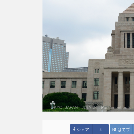
TOKYO, JAPAN - JULY 24 : Parliament buildin
constitutional monarchy with free parli
シェア
はてブ
4