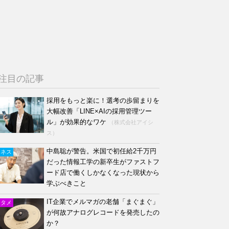
注目の記事
採用をもっと楽に！選考の歩留まりを
大幅改善「LINE×AIの採用管理ツー
ル」が効果的なワケ
（株式会社アイシ
ス）
中島聡が警告。米国で初任給2千万円
ジネス
だった情報工学の新卒生がファストフ
ード店で働くしかなくなった現状から
学ぶべきこと
IT企業でメルマガの老舗「まぐまぐ」
ンタメ
が何故アナログレコードを発売したの
か？