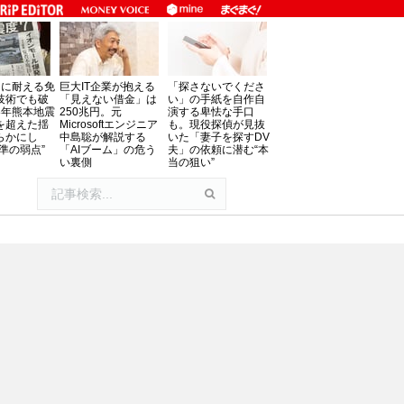
」に耐える免
巨大IT企業が抱える
「探さないでくださ
技術でも破
「見えない借金」は
い」の手紙を自作自
8年熊本地震
250兆円。元
演する卑怯な手口
を超えた揺
Microsoftエンジニア
も。現役探偵が見抜
らかにし
中島聡が解説する
いた「妻子を探すDV
準の弱点”
「AIブーム」の危う
夫」の依頼に潜む“本
い裏側
当の狙い”