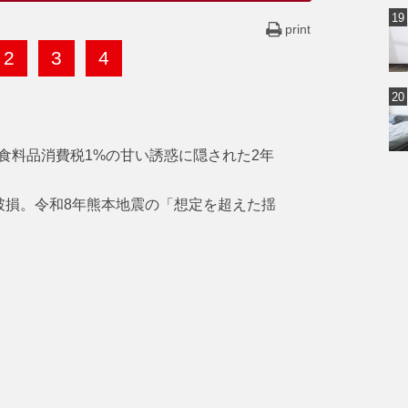
print
2
3
4
食料品消費税1%の甘い誘惑に隠された2年
破損。令和8年熊本地震の「想定を超えた揺