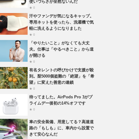
使いづらさが全然ないんだ
★ 0
汗やファンデが気になるキャップ。
専用ネットを使ったら、洗濯機で気
軽に洗えるようになりました
★ 0
「やりたいこと」がなくても大丈
夫。仕事は「やるべきこと」から道
が開ける
★ 0
有名タレントの呼びかけで支援が殺
到。梨5000個盗難の「絶望」を「希
望」に変えた善意の連鎖
★ 0
待ってました。AirPods Pro 3がプ
ライムデー後初の14%オフです
★ 0
車の安全装備、用意してる？高速道
路の「もしも」に、車内から設置で
きて安心なんだ