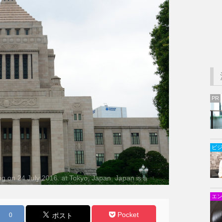
PR
ビ
g on 24 July 2016. at Tokyo, Japan. Japan is a
ament and the emperor with limited power.
エ
Pocket
0
ポスト