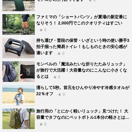
★ 0
ファミマの「ショートパンツ」が夏場の新定番に
なりそう！ 2,000円でこのクオリティはすごい
★ 0
持ち運び・普段の保管・いざという時の使い勝手3
拍子揃った簡易トイレ！もしものときの安心感が
違います
★ 0
モンベルの「魔法みたいな折りたたみリュック」
が旅行で大活躍！大容量なのにこんなに小さくな
るとは
★ 0
濡らして5秒。首元をひんやり冷やす冷感タオルが
22％オフ
★ 0
旅行用の「とにかく軽いリュック」見つけた！ 大
容量でタフなのにペットボトル1本分の軽さとは…
★ 0