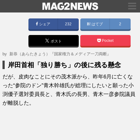
シェア
232
はてブ
2
Pocket
ポスト
by
新恭（あらたきょう）『国家権力＆メディア一刀両断』
岸田首相「独り勝ち」の後に残る懸念
だが、皮肉なことにその茂木派から、昨年6月に亡くな
った“参院のドン”青木幹雄氏が総理にしたいと願った小
渕優子選対委員長と、青木氏の長男、青木一彦参院議員
が離脱した。