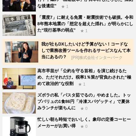
な後遺症”
★ 1
「震度7」に耐える免震・耐震技術でも破損。令和
8年熊本地震の「想定を超えた揺れ」が明らかにし
た“現行基準の弱点”
★ 1
我が社もDXしたいけど予算がない！コードな
しで業務改善ツールを作れるサービスなんて本
当にあるの？
[PR]株式会社インターパーク
高市早苗が「公約を守る首相」を演じ続けるた
め、ただそれだけ。税率1％策が背負わされた“極
めて政治的”な役割
★ 1
ズボラの私「パスタ茹でるの」やめました。トッ
プバリュの1食86円「冷凍スパゲッティ」で夏休
みランチが楽ちんに
★ 0
忙しい朝も時短でおいしく。象印の定番コーヒー
メーカーがお買い得
★ 0