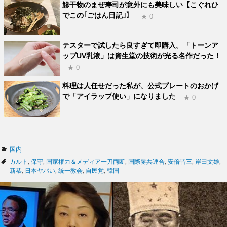
鯵干物のまぜ寿司が意外にも美味しい【こぐれひ
でこの｢ごはん日記｣】
★ 0
テスターで試したら良すぎて即購入。「トーンア
ップUV乳液」は資生堂の技術が光る名作だった！
★ 0
料理は人任せだった私が、公式プレートのおかげ
で「アイラップ使い」になりました
★ 0
カ
国内
テ
タ
カルト
,
保守
,
国家権力＆メディア一刀両断
,
国際勝共連合
,
安倍晋三
,
岸田文雄
,
ゴ
グ
新恭
,
日本ヤバい
,
統一教会
,
自民党
,
韓国
リ
ー