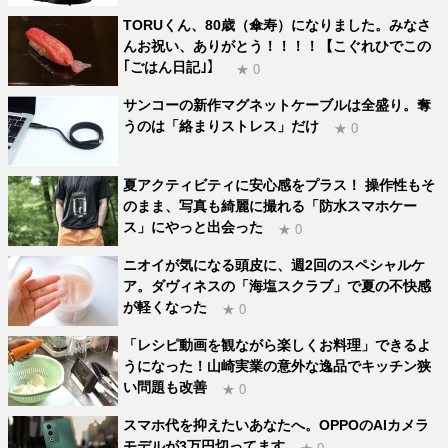
TORUくん、80歳（傘寿）になりました。みなさ
んお祝い、ありがとう！！！！【こぐれひでこの
｢ごはん日記｣】
★ 0
サンコーの新作マグネットケーブルは全盛り。奪
うのは「絡まりストレス」だけ
★ 0
夏アクティビティに安心感をプラス！ 操作性もそ
のまま、写真も綺麗に撮れる「防水スマホケー
ス」にやっと出会った
★ 0
ニオイが気になる頭皮に、週2回のスペシャルケ
ア。ダヴィネスの「海塩スクラブ」で夏の不快感
が軽くなった
★ 0
「レシピ動画を観ながら楽しくお料理」できるよ
うになった！山崎実業の意外な逸品でキッチン狭
い問題も改善
★ 0
スマホ代を抑えたいあなたへ。OPPOのAIカメラ
モデルが3万円切ってます