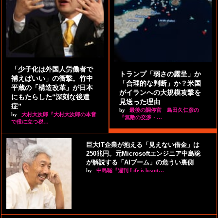
「少子化は外国人労働者で
トランプ「弱さの露呈」か
補えばいい」の衝撃。竹中
「合理的な判断」か？米国
平蔵の「構造改革」が日本
がイランへの大規模攻撃を
にもたらした“深刻な後遺
見送った理由
症”
by
最後の調停官 島田久仁彦の
by
大村大次郎『大村大次郎の本音
『無敵の交渉・…
で役に立つ税…
巨大IT企業が抱える「見えない借金」は
250兆円。元Microsoftエンジニア中島聡
が解説する「AIブーム」の危うい裏側
by
中島聡『週刊 Life is beaut…