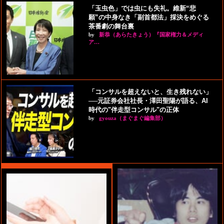
「玉虫色」では虫にも失礼。維新“悲
願”の中身なき「副首都法」採決をめぐる
茶番劇の舞台裏
by
新恭（あらたきょう）『国家権力＆メディ
ア…
「コンサルを超えないと、生き残れない」
──元証券会社社長・澤田聖陽が語る、AI
時代の"伴走型コンサル"の正体
by
gyouza（まぐまぐ編集部）