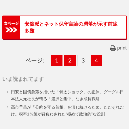
安倍派とネット保守言論の凋落が示す前途
多難
print
ページ:
固
1
固
2
,
固
3
,
固
4
,
定
定
定
定
いま読まれてます
ペ
ペ
ペ
ペ
円安と国債急落を招いた「骨太ショック」の正体。グーグル日
ー
ー
ー
ー
本法人元社長が斬る「選択と集中」なき成長戦略
ジ
ジ
ジ
ジ
高市早苗が「公約を守る首相」を演じ続けるため、ただそれだ
け。税率1％策が背負わされた“極めて政治的”な役割