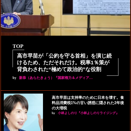
TOP
高市早苗が「公約を守る首相」を演じ続
けるため、ただそれだけ。税率1％策が
背負わされた“極めて政治的”な役割
by
新恭（あらたきょう）『国家権力＆メディア…
高市早苗は支持率のために日本を壊す。食
料品消費税1%の甘い誘惑に隠された2年後
の大増税
by
小林よしのり『小林よしのりライジング』