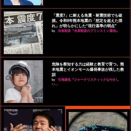
「震度7」に耐える免震・耐震技術でも破
損。令和8年熊本地震の「想定を超えた揺
れ」が明らかにした“現行基準の弱点”
by
冷泉彰彦『冷泉彰彦のプリンストン通信』
危険を察知する力は経験と教育で育つ。熊
本地震とイオンモール爆発事故が残した教
訓
by
引地達也『ジャーナリスティックなやさし
い…