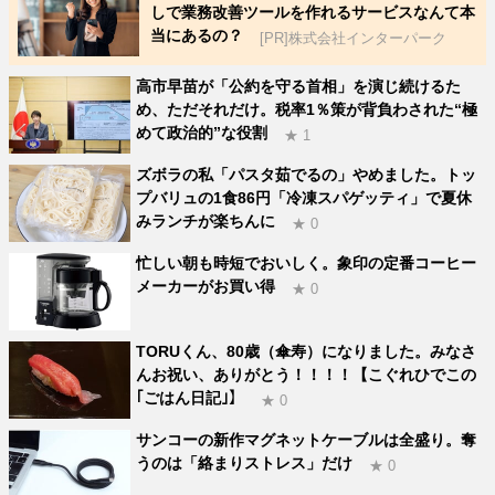
しで業務改善ツールを作れるサービスなんて本
当にあるの？
[PR]株式会社インターパーク
高市早苗が「公約を守る首相」を演じ続けるた
め、ただそれだけ。税率1％策が背負わされた“極
めて政治的”な役割
★ 1
ズボラの私「パスタ茹でるの」やめました。トッ
プバリュの1食86円「冷凍スパゲッティ」で夏休
みランチが楽ちんに
★ 0
忙しい朝も時短でおいしく。象印の定番コーヒー
メーカーがお買い得
★ 0
TORUくん、80歳（傘寿）になりました。みなさ
んお祝い、ありがとう！！！！【こぐれひでこの
｢ごはん日記｣】
★ 0
サンコーの新作マグネットケーブルは全盛り。奪
うのは「絡まりストレス」だけ
★ 0