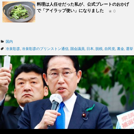
料理は人任せだった私が、公式プレートのおかげ
で「アイラップ使い」になりました
★ 0
カ
国内
テ
タ
冷泉彰彦
,
冷泉彰彦のプリンストン通信
,
国会議員
,
日本
,
脱税
,
自民党
,
裏金
,
選挙
ゴ
グ
リ
ー