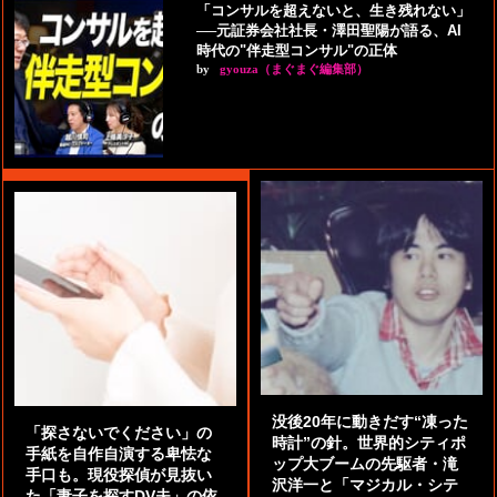
「コンサルを超えないと、生き残れない」
──元証券会社社長・澤田聖陽が語る、AI
時代の"伴走型コンサル"の正体
by
gyouza（まぐまぐ編集部）
没後20年に動きだす“凍った
「探さないでください」の
時計”の針。世界的シティポ
手紙を自作自演する卑怯な
ップ大ブームの先駆者・滝
手口も。現役探偵が見抜い
沢洋一と「マジカル・シテ
た「妻子を探すDV夫」の依