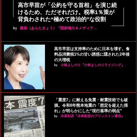
高市早苗が「公約を守る首相」を演じ続
けるため、ただそれだけ。税率1％策が
背負わされた“極めて政治的”な役割
by
新恭（あらたきょう）『国家権力＆メディア…
高市早苗は支持率のために日本を壊す。食
料品消費税1%の甘い誘惑に隠された2年後
の大増税
by
小林よしのり『小林よしのりライジング』
「震度7」に耐える免震・耐震技術でも破
損。令和8年熊本地震の「想定を超えた揺
れ」が明らかにした“現行基準の弱点”
by
冷泉彰彦『冷泉彰彦のプリンストン通信』