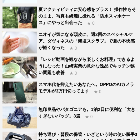
夏アクティビティに安心感をプラス！ 操作性もそ
のまま、写真も綺麗に撮れる「防水スマホケー
ス」にやっと出会った
★ 0
ニオイが気になる頭皮に、週2回のスペシャルケ
ア。ダヴィネスの「海塩スクラブ」で夏の不快感
が軽くなった
★ 0
「レシピ動画を観ながら楽しくお料理」できるよ
うになった！山崎実業の意外な逸品でキッチン狭
い問題も改善
★ 0
スマホ代を抑えたいあなたへ。OPPOのAIカメラ
モデルが3万円切ってます
★ 0
無印良品やパタゴニアも。1泊2日に便利な「大き
すぎないバッグ」3選
★ 0
持ち運び・普段の保管・いざという時の使い勝手3