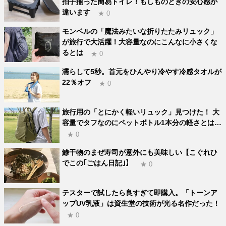
拍子揃った簡易トイレ！もしものときの安心感が
違います
★ 0
モンベルの「魔法みたいな折りたたみリュック」
が旅行で大活躍！大容量なのにこんなに小さくな
るとは
★ 0
濡らして5秒。首元をひんやり冷やす冷感タオルが
22％オフ
★ 0
旅行用の「とにかく軽いリュック」見つけた！ 大
容量でタフなのにペットボトル1本分の軽さとは…
★ 0
鯵干物のまぜ寿司が意外にも美味しい【こぐれひ
でこの｢ごはん日記｣】
★ 0
テスターで試したら良すぎて即購入。「トーンア
ップUV乳液」は資生堂の技術が光る名作だった！
★ 0