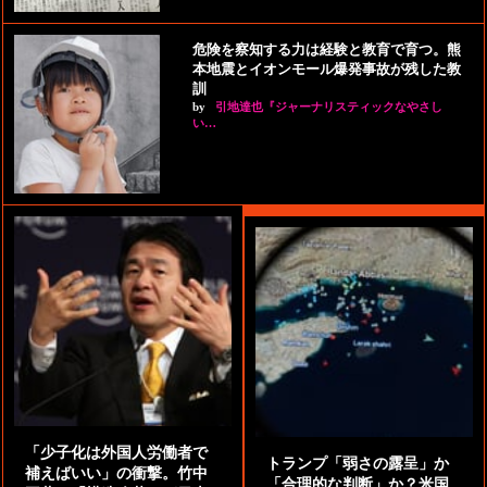
危険を察知する力は経験と教育で育つ。熊
本地震とイオンモール爆発事故が残した教
訓
by
引地達也『ジャーナリスティックなやさし
い…
「少子化は外国人労働者で
トランプ「弱さの露呈」か
補えばいい」の衝撃。竹中
「合理的な判断」か？米国