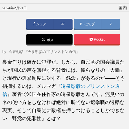
投
国内
2024年2月21日
稿
日:
シェア
97
はてブ
2
Pocket
ポスト
by
冷泉彰彦『冷泉彰彦のプリンストン通信』
裏金作りは確かに犯罪だ。しかし、自民党の国会議員た
ちが国民の声を無視する背景には、彼らなりの「大義」
と現行の選挙制度に対する「怨念」があるのだ――そう
指摘するのは、メルマガ『
冷泉彰彦のプリンストン通
信
』著者で米国在住作家の冷泉彰彦さんです。泥臭いカ
ネの使い方をしなければ絶対に勝てない選挙戦の過酷な
現実、そして自民党に政権を押しつけることしかできな
い「野党の犯罪性」とは？