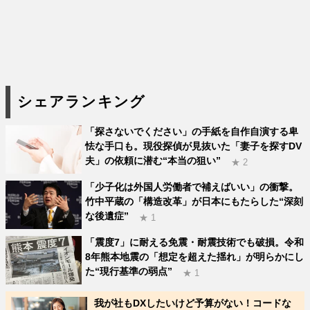
シェアランキング
「探さないでください」の手紙を自作自演する卑
怯な手口も。現役探偵が見抜いた「妻子を探すDV
夫」の依頼に潜む“本当の狙い”
★ 2
「少子化は外国人労働者で補えばいい」の衝撃。
竹中平蔵の「構造改革」が日本にもたらした“深刻
な後遺症”
★ 1
「震度7」に耐える免震・耐震技術でも破損。令和
8年熊本地震の「想定を超えた揺れ」が明らかにし
た“現行基準の弱点”
★ 1
我が社もDXしたいけど予算がない！コードな