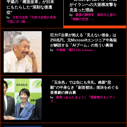
平蔵の「構造改革」が日本
がイランへの大規模攻撃を
にもたらした“深刻な後遺
見送った理由
症”
by
最後の調停官 島田久仁彦の
by
大村大次郎『大村大次郎の本音
『無敵の交渉・…
で役に立つ税…
巨大IT企業が抱える「見えない借金」は
250兆円。元Microsoftエンジニア中島聡
が解説する「AIブーム」の危うい裏側
by
中島聡『週刊 Life is beaut…
「玉虫色」では虫にも失礼。維新“悲
願”の中身なき「副首都法」採決をめぐる
茶番劇の舞台裏
by
新恭（あらたきょう）『国家権力＆メディ
ア…