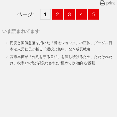
print
ページ:
固
1
固
2
,
固
3
,
固
4
,
固
5
,
定
定
定
定
定
いま読まれてます
ペ
ペ
ペ
ペ
ペ
円安と国債急落を招いた「骨太ショック」の正体。グーグル日
ー
ー
ー
ー
ー
本法人元社長が斬る「選択と集中」なき成長戦略
ジ
ジ
ジ
ジ
ジ
高市早苗が「公約を守る首相」を演じ続けるため、ただそれだ
け。税率1％策が背負わされた“極めて政治的”な役割