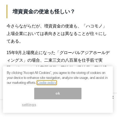
増資資金の使途も怪しい？
今さらながらだが、増資資金の使途も、「ハコモノ」
上場企業においては表向きとは異なることが往々にし
てある。
15年9月上場廃止になった「グローバルアジアホールデ
ィングス」の場合、二束三文の八百屋を仕手筋で実
質、グローバル社実質経営の菊池徹が元社長の菊地博
By clicking “Accept All Cookies”, you agree to the storing of cookies on
紀に数億円で引き取らせていた。
your device to enhance site navigation, analyze site usage, and assist in
our marketing efforts.
Coolie policy
同社もNuts同様、粉飾決算で現金が消えたのだが、増
ok
資して資金が入っても会社の資金元、裏にいる増資マ
×
フィアなどに価値のないものを買わされ食い物にされ
settings
るケースも少なくない。