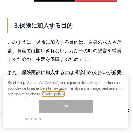
3.保険に加入する目的
このように、保険に加入する目的は、自身の収入や貯
蓄、資産では賄いきれない、万が一の時の損害を補償
するためや、生活を保障するためです。
また、保険商品に加入するには保険料の支払いが必要
になります。必要以上の補償、保障の保険に加入すれ
By clicking “Accept All Cookies”, you agree to the storing of cookies on
your device to enhance site navigation, analyze site usage, and assist in
ば、その分、保険料の負担も増えます。
our marketing efforts.
Coolie policy
したがって、保険に加入するのであれば、自分に適し
ok
×
た分の保険商品だけに加入すればいいのです。
settings
老後の生活で加入しておく保険商品は限られているよ
うです。