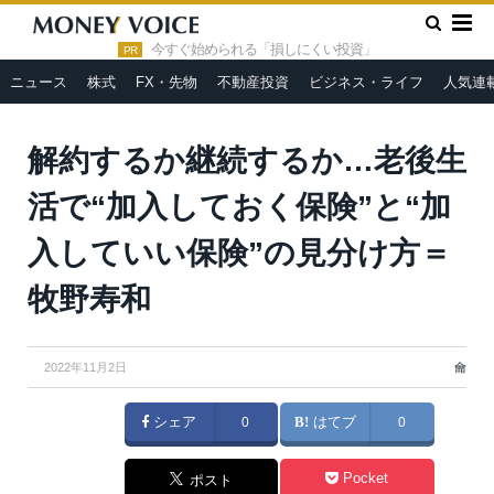
»
»
HOME
龠
解約するか継続するか…老後生活で“加入してお
く保険”と“加入していい保険”の見分け方＝牧野寿和
今すぐ始められる「損しにくい投資」
PR
ニュース
株式
FX・先物
不動産投資
ビジネス・ライフ
人気連
解約するか継続するか…老後生
活で“加入しておく保険”と“加
入していい保険”の見分け方＝
牧野寿和
2022年11月2日
龠
シェア
0
はてブ
0
Pocket
ポスト