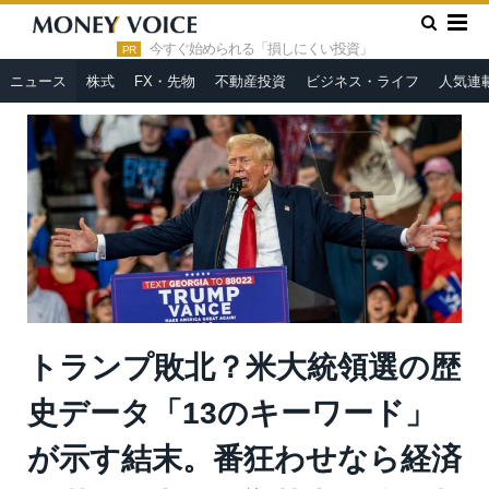
»
»
HOME
ニュース
トランプ敗北？米大統領選の歴史データ
「13のキーワード」が示す結末。番狂わせなら経済停滞、日本へ影
今すぐ始められる「損しにくい投資」
PR
響甚大＝勝又壽良
ニュース
株式
FX・先物
不動産投資
ビジネス・ライフ
人気連
トランプ敗北？米大統領選の歴
史データ「13のキーワード」
が示す結末。番狂わせなら経済