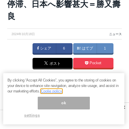
停滞、日本へ影響甚大＝勝又壽
良
2024年10月18日
ニュース
シェア
6
はてブ
1
Pocket
ポスト
米大統領選が11月5日に迫る。ハリス副大統領かトラン
By clicking “Accept All Cookies”, you agree to the storing of cookies on
your device to enhance site navigation, analyze site usage, and assist in
プ前大統領か――勝敗を分けるのは激戦州の行方だ。
our marketing efforts.
Coolie policy
今回の選挙を読み解くカギは、アラン・リクトマン教
ok
授が提唱する「13のキーワード」。歴史的なデータ分
×
析を基に、米政権の運命を左右する要因を探り、次期
settings
リーダーの可能性を展望する。混迷する選挙報道に翻
弄されないために、冷静な視点が必要だ。（『
勝又壽