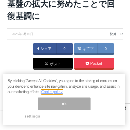
基盤の拡大に努めたことで回
復基調に
2025年6月10日
決算・IR
シェア
0
はてブ
0
Pocket
ポスト
マネーボイス 必読の記事
By clicking “Accept All Cookies”, you agree to the storing of cookies on
your device to enhance site navigation, analyze site usage, and assist in
急騰後に急落「パワーエックス」株は買いか？蓄電池銘柄の
our marketing efforts.
Coolie policy
将来性とリスク
過去最高益「サンリオ」は買いか？決算で見えた“強い事
ok
×
業”と“脆い統治”の同居
村田製作所なぜ株価3.8倍急騰？AIデータセンター需要の期待
settings
度と投資戦略
「蓄電所」設置ブームで恩恵！株価上昇が見込める日本企業4