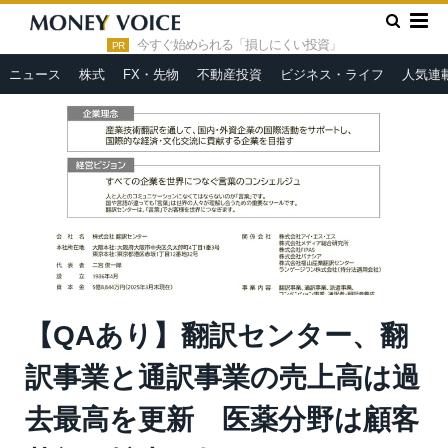
»
»
HOME
決算・IR
【QAあり】翻訳センター、翻訳事業と通
訳事業の売上高は過去最高を更新 医薬分野は顧客基盤の拡大に努
今すぐ始められる「損しにくい投資」
PR
めたことで回復基調に
ニュース
株式
FX・先物
不動産投資
ビジネス・ライフ
人気連
【QAあり】翻訳センター、翻
訳事業と通訳事業の売上高は過
去最高を更新 医薬分野は顧客