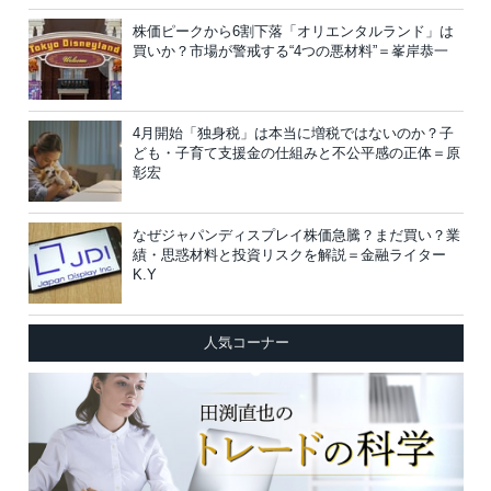
株価ピークから6割下落「オリエンタルランド」は
買いか？市場が警戒する“4つの悪材料”＝峯岸恭一
4月開始「独身税」は本当に増税ではないのか？子
ども・子育て支援金の仕組みと不公平感の正体＝原
彰宏
なぜジャパンディスプレイ株価急騰？まだ買い？業
績・思惑材料と投資リスクを解説＝金融ライター
K.Y
人気コーナー