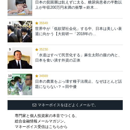
日本の貧困層は飢えずに太る。糖尿病患者の半数以
上が年収200万円未満の衝撃＝鈴木…
8
35549
世界中が「低欲望社会化」する中、日本は美しい衰
退に向かう【大前研一「2018年の…
9
35230
「水道はすべて民営化する」麻生太郎の腹の内と、
日本を食い潰す外資の正体
10
34569
日本の農業をぶっ壊す種子法廃止、なぜほとんど話
題にならない？＝田中優
マネーボイスをほどよくメールで。
専門家と個人投資家の本音でつくる、
総合金融情報メールマガジン。
マネーボイス受信はこちらから