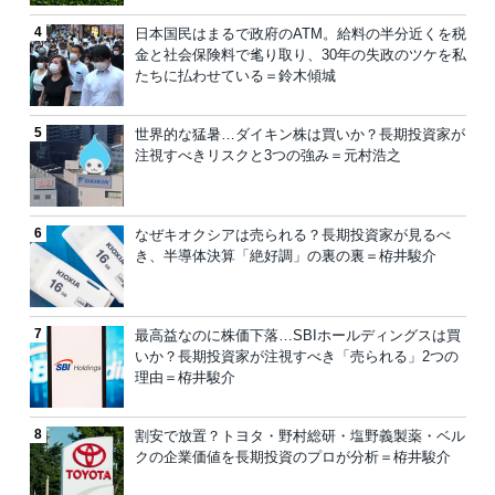
日本国民はまるで政府のATM。給料の半分近くを税
金と社会保険料で毟り取り、30年の失政のツケを私
たちに払わせている＝鈴木傾城
世界的な猛暑…ダイキン株は買いか？長期投資家が
注視すべきリスクと3つの強み＝元村浩之
なぜキオクシアは売られる？長期投資家が見るべ
き、半導体決算「絶好調」の裏の裏＝栫井駿介
最高益なのに株価下落…SBIホールディングスは買
いか？長期投資家が注視すべき「売られる」2つの
理由＝栫井駿介
割安で放置？トヨタ・野村総研・塩野義製薬・ベル
クの企業価値を長期投資のプロが分析＝栫井駿介