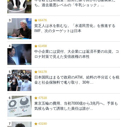
ち。過去最悪レベルの「牛乳ショック」…
3
66476
貧乏人は水を飲むな。「水道民営化」を推進する
IMF、次のターゲットは日本
4
61458
中小企業には貸付、大企業には返済不要の出資。コ
ロナ対策で見えた安倍政権の本性
5
56178
日本国民はまるで政府のATM。給料の半分近くを税
金と社会保険料で毟り取り、30年…
6
47518
東京五輪の費用、当初7000億から3兆円へ。予算も
気候も偽って誘致した責任は誰が…
7
43190