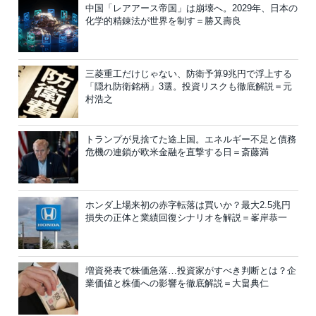
中国「レアアース帝国」は崩壊へ。2029年、日本の
化学的精錬法が世界を制す＝勝又壽良
三菱重工だけじゃない、防衛予算9兆円で浮上する
「隠れ防衛銘柄」3選。投資リスクも徹底解説＝元
村浩之
トランプが見捨てた途上国。エネルギー不足と債務
危機の連鎖が欧米金融を直撃する日＝斎藤満
ホンダ上場来初の赤字転落は買いか？最大2.5兆円
損失の正体と業績回復シナリオを解説＝峯岸恭一
増資発表で株価急落…投資家がすべき判断とは？企
業価値と株価への影響を徹底解説＝大畠典仁