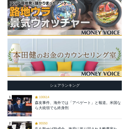
シェアランキング
1
100614
森友事件、海外では「アベゲート」と報道。米国な
ら大統領でも終身刑
2
95550
牛を殺せば助成金…政府に振り回される酪農家た