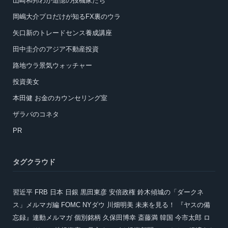
山崎和邦わが追憶の投機家たち
岡嶋大介プロだけが知るFX裏のウラ
矢口新のトレードセンス養成講座
田中圭介のアジア不動産投資
路地ウラ景気ウォッチャー
投資美女
本田健 お金のカウンセリング室
ザラバのコネタ
PR
タグクラウド
習近平
FRB
日本
日銀
黒田東彦
安倍政権
鈴木傾城の「ダークネ
ス」メルマガ編
FOMC
NYダウ
川畑明美
未来を見る！ 『ヤスの備
忘録』連動メルマガ
個別銘柄
久保田博幸
斎藤満
韓国
今市太郎
ロ