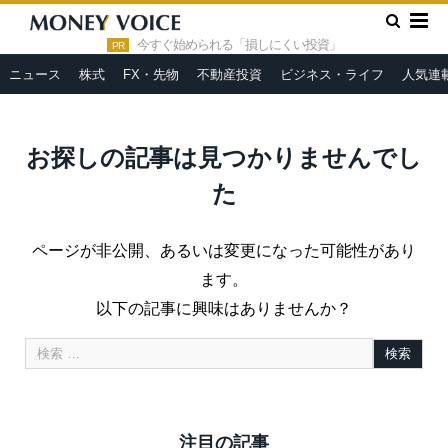
»
HOME
404エラー
今すぐ始められる「損しにくい投資」
PR
ニュース
株式
FX・先物
不動産投資
ビジネス・ライフ
人気連
お探しの記事は見つかりませんでし
た
ページが非公開、あるいは変更になった可能性があり
ます。
以下の記事に興味はありませんか？
注目の記事