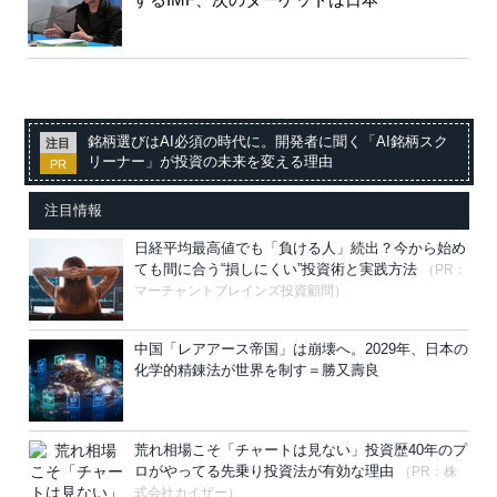
銘柄選びはAI必須の時代に。開発者に聞く「AI銘柄スク
注目
リーナー」が投資の未来を変える理由
PR
注目情報
日経平均最高値でも「負ける人」続出？今から始め
ても間に合う“損しにくい”投資術と実践方法
（PR：
マーチャントブレインズ投資顧問）
中国「レアアース帝国」は崩壊へ。2029年、日本の
化学的精錬法が世界を制す＝勝又壽良
荒れ相場こそ「チャートは見ない」投資歴40年のプ
ロがやってる先乗り投資法が有効な理由
（PR：株
式会社カイザー）