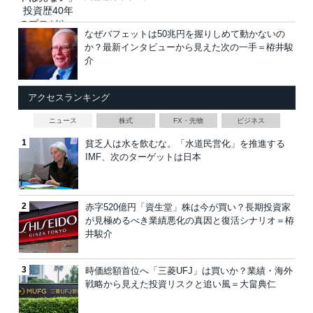
なぜバフェットは50兆円を握りしめて動かないの
か？最新インタビューから見えた次の一手＝栫井駿
介
アクセスランキング
ニュース
株式
FX・先物
ビジネス
貧乏人は水を飲むな。「水道民営化」を推進する
IMF、次のターゲットは日本
赤字520億円「資生堂」株は今が買い？長期投資家
が見極めるべき業績悪化の真因と復活シナリオ＝栫
井駿介
時価総額首位へ「三菱UFJ」は買いか？業績・海外
戦略から見えた投資リスクと追い風＝大畠典仁