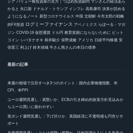
シア
バリュー株投資家の見方｜つばめ投資顧問
マンさんの経済あら
かると
矢口新
ドナルド・トランプ
インフレ
高島康司
決算が読める
ようになるノート
新型コロナウイルス
中国
北朝鮮
今市太郎の戦略
ログミーファイナンス
的FX投資
アベノミクス
らぽーる・マガ
ジン
COVID-19
仮想通貨
ドル円
教育貧困にならないために
ビット
コイン
シバタナオキ
栫井駿介
俣野成敏
アメリカ
日経平均株価
安
倍晋三
利上げ
鈴木傾城
牛さん熊さんの本日の債券
最新の記事
来週の相場で注目すべき3つのポイント：国内企業物価指数、米
CPI、米PPI
ユーロ週間見通し：底堅いか、ECBの引き締め的政策方針見込みか
らユーロ買いに振れやすい
英ポンド週間見通し：下げ渋りか、英国経済に不透明感も円売りサ
ポート
為替週間見通し：ドルは底堅い展開か、日米協調介入による急落の