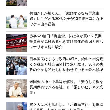
共働きしか勝たん。「結婚するなら専業主
婦」にこだわる30代女子が10年後不幸になる
ワケ＝山本昌義
赤字520億円「資生堂」株は今が買い？長期
投資家が見極めるべき業績悪化の真因と復活
シナリオ＝栫井駿介
日本国民はまるで政府のATM。給料の半分近
くを税金と社会保険料で毟り取り、30年の失
政のツケを私たちに払わせている＝鈴木傾城
米国株の神・中島聡が解説。「安心して株を
長期保有できる会社」と「厳しいビジネス業
界」
貧乏人は水を飲むな。「水道民営化」を推進
するIMF、次のターゲットは日本