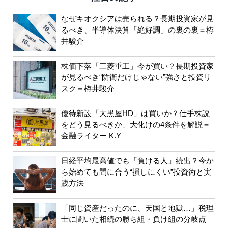
なぜキオクシアは売られる？長期投資家が見
るべき、半導体決算「絶好調」の裏の裏＝栫
井駿介
株価下落「三菱重工」今が買い？長期投資家
が見るべき“防衛だけじゃない”強さと投資リ
スク＝栫井駿介
優待新設「大黒屋HD」は買いか？仕手株説
をどう見るべきか、大化けの4条件を解説＝
金融ライター K.Y
日経平均最高値でも「負ける人」続出？今か
ら始めても間に合う“損しにくい”投資術と実
践方法
「同じ資産だったのに、天国と地獄…」税理
士に聞いた相続の勝ち組・負け組の分岐点