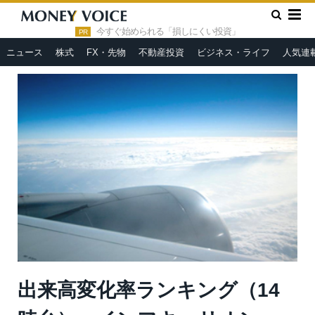
»
»
HOME
市況ヘッドライン
出来高変化率ランキング（14時
台）～インフキュリオン、日トムソンなどがランクイン
今すぐ始められる「損しにくい投資」
PR
ニュース
株式
FX・先物
不動産投資
ビジネス・ライフ
人気連
出来高変化率ランキング（14