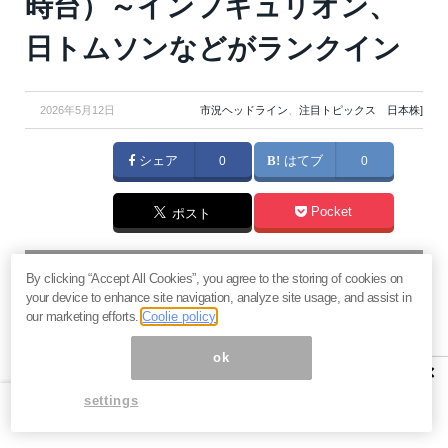
時台）～インフキュリオン、
日トムソンなどがランクイン
2026年5月12日
市況ヘッドライン
、
注目トピックス 日本株]
シェア
0
はてブ
0
Pocket
ポスト
マネーボイス 必読の記事
By clicking “Accept All Cookies”, you agree to the storing of cookies on
急騰後に急落「パワーエックス」株は買いか？蓄電池銘柄の
your device to enhance site navigation, analyze site usage, and assist in
将来性とリスク
our marketing efforts.
Coolie policy
過去最高益「サンリオ」は買いか？決算で見えた“強い事
ok
業”と“脆い統治”の同居
×
村田製作所なぜ株価3.8倍急騰？AIデータセンター需要の期待
settings
度と投資戦略
「蓄電所」設置ブームで恩恵！株価上昇が見込める日本企業4