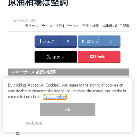
原油相場は堅調
2026年5月12日
市況ヘッドライン
、
注目トピックス 市況・概況
、
編集部の注目記事
シェア
0
はてブ
0
Pocket
ポスト
マネーボイス 必読の記事
急騰後に急落「パワーエックス」株は買いか？蓄電池銘柄の
By clicking “Accept All Cookies”, you agree to the storing of cookies on
将来性とリスク
your device to enhance site navigation, analyze site usage, and assist in
過去最高益「サンリオ」は買いか？決算で見えた“強い事
our marketing efforts.
Coolie policy
業”と“脆い統治”の同居
ok
村田製作所なぜ株価3.8倍急騰？AIデータセンター需要の期待
度と投資戦略
settings
「蓄電所」設置ブームで恩恵！株価上昇が見込める日本企業4
社