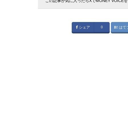
この記事が気に入ったらXでMONEY VOICE
シェア
0
はて