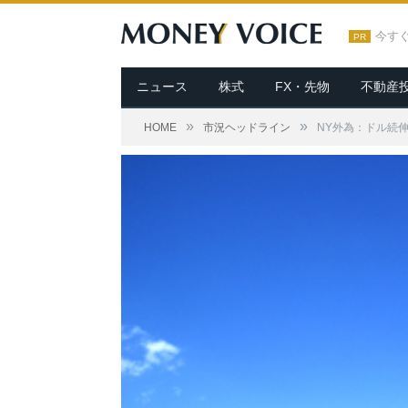
今す
PR
ニュース
株式
FX・先物
不動産
»
»
HOME
市況ヘッドライン
NY外為：ドル続