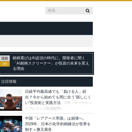
銘柄選びはAI必須の時代に。開発者に聞く
注目
「AI銘柄スクリーナー」が投資の未来を変え
PR
る理由
注目情報
日経平均最高値でも「負ける人」続
出？今から始めても間に合う“損しにく
い”投資術と実践方法
（PR：マーチャン
トブレインズ投資顧問）
中国「レアアース帝国」は崩壊へ。
2029年、日本の化学的精錬法が世界を
制す＝勝又壽良