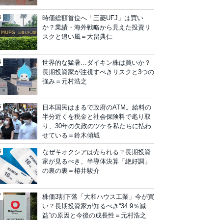
時価総額首位へ「三菱UFJ」は買い
か？業績・海外戦略から見えた投資リ
スクと追い風＝大畠典仁
世界的な猛暑…ダイキン株は買いか？
長期投資家が注視すべきリスクと3つの
強み＝元村浩之
日本国民はまるで政府のATM。給料の
半分近くを税金と社会保険料で毟り取
り、30年の失政のツケを私たちに払わ
せている＝鈴木傾城
なぜキオクシアは売られる？長期投資
家が見るべき、半導体決算「絶好調」
の裏の裏＝栫井駿介
株価3割下落「大和ハウス工業」今が買
い？長期投資家が知るべき“34.9％減
益”の原因と今後の成長性＝元村浩之