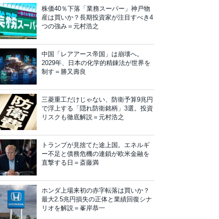
株価40％下落「業務スーパー」神戸物
産は買いか？長期投資家が注目すべき4
つの強み＝元村浩之
中国「レアアース帝国」は崩壊へ。
2029年、日本の化学的精錬法が世界を
制す＝勝又壽良
三菱重工だけじゃない、防衛予算9兆円
で浮上する「隠れ防衛銘柄」3選。投資
リスクも徹底解説＝元村浩之
トランプが見捨てた途上国。エネルギ
ー不足と債務危機の連鎖が欧米金融を
直撃する日＝斎藤満
ホンダ上場来初の赤字転落は買いか？
最大2.5兆円損失の正体と業績回復シナ
リオを解説＝峯岸恭一