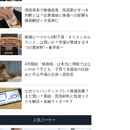
増資発表で株価急落…投資家がすべき
判断とは？企業価値と株価への影響を
徹底解説＝大畠典仁
株価ピークから6割下落「オリエンタル
ランド」は買いか？市場が警戒する“4
つの悪材料”＝峯岸恭一
4月開始「独身税」は本当に増税ではな
いのか？子ども・子育て支援金の仕組
みと不公平感の正体＝原彰宏
なぜジャパンディスプレイ株価急騰？
まだ買い？業績・思惑材料と投資リス
クを解説＝金融ライターK.Y
人気コーナー