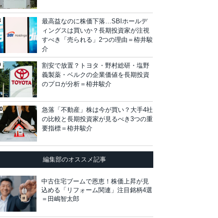
最高益なのに株価下落…SBIホールデ
ィングスは買いか？長期投資家が注視
すべき「売られる」2つの理由＝栫井駿
介
割安で放置？トヨタ・野村総研・塩野
義製薬・ベルクの企業価値を長期投資
のプロが分析＝栫井駿介
急落「不動産」株は今が買い？大手4社
の比較と長期投資家が見るべき3つの重
要指標＝栫井駿介
編集部のオススメ記事
中古住宅ブームで恩恵！株価上昇が見
込める「リフォーム関連」注目銘柄4選
＝田嶋智太郎