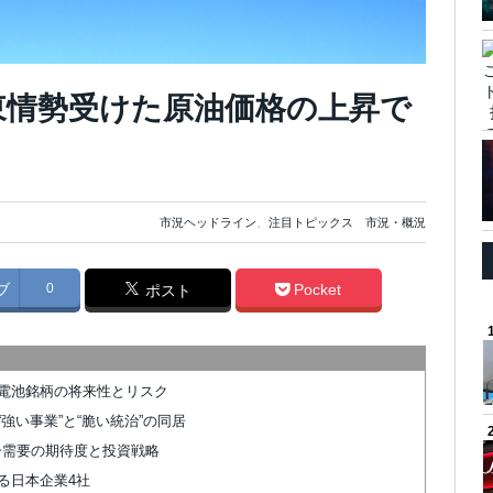
東情勢受けた原油価格の上昇で
市況ヘッドライン
、
注目トピックス 市況・概況
ブ
0
Pocket
ポスト
電池銘柄の将来性とリスク
強い事業”と“脆い統治”の同居
ター需要の期待度と投資戦略
る日本企業4社