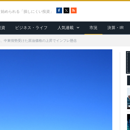
F
X
R
ぐ始められる「損しにくい投資」
a
S
c
S
投資
ビジネス・ライフ
人気連載
市況
決算・IR
e
b
o
伸、中東情勢受けた原油価格の上昇でインフレ懸念
o
k