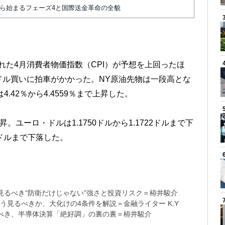
から始まるフェーズ4と国際送金革命の全貌
れた4月消費者物価指数（CPI）が予想を上回ったほ
ドル買いに拍車がかかった。NY原油先物は一段高とな
4.42％から4.4559％まで上昇した。
昇。ユーロ・ドルは1.1750ドルから1.1722ドルまで下
00ドルまで下落した。
るべき“防衛だけじゃない”強さと投資リスク＝栫井駿介
う見るべきか、大化けの4条件を解説＝金融ライター K.Y
べき、半導体決算「絶好調」の裏の裏＝栫井駿介