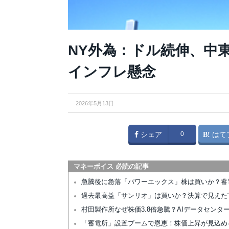
NY外為：ドル続伸、中
インフレ懸念
2026年5月13日
シェア
0
はて
マネーボイス 必読の記事
急騰後に急落「パワーエックス」株は買いか？蓄
過去最高益「サンリオ」は買いか？決算で見えた“
村田製作所なぜ株価3.8倍急騰？AIデータセン
「蓄電所」設置ブームで恩恵！株価上昇が見込め