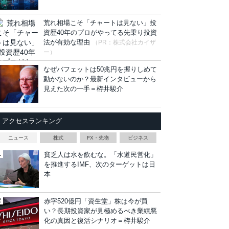
荒れ相場こそ「チャートは見ない」投
資歴40年のプロがやってる先乗り投資
法が有効な理由
（PR：株式会社カイザ
ー）
なぜバフェットは50兆円を握りしめて
動かないのか？最新インタビューから
見えた次の一手＝栫井駿介
アクセスランキング
ニュース
株式
FX・先物
ビジネス
貧乏人は水を飲むな。「水道民営化」
を推進するIMF、次のターゲットは日
本
赤字520億円「資生堂」株は今が買
い？長期投資家が見極めるべき業績悪
化の真因と復活シナリオ＝栫井駿介