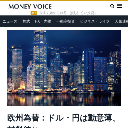
»
»
HOME
市況ヘッドライン
欧州為替：ドル・円は動意薄、材
料待ち
今すぐ始められる「損しにくい投資」
PR
ニュース
株式
FX・先物
不動産投資
ビジネス・ライフ
人気連
欧州為替：ドル・円は動意薄、