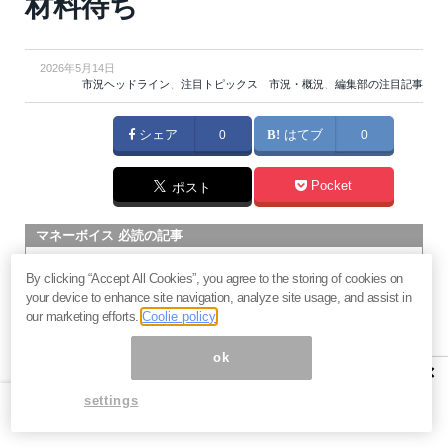
材料待ち
2026年5月14日
市況ヘッドライン
、
注目トピックス 市況・概況
、
編集部の注目記事
シェア
0
はてブ
0
Pocket
ポスト
マネーボイス 必読の記事
急騰後に急落「パワーエックス」株は買いか？蓄電池銘柄の
By clicking “Accept All Cookies”, you agree to the storing of cookies on
将来性とリスク
your device to enhance site navigation, analyze site usage, and assist in
過去最高益「サンリオ」は買いか？決算で見えた“強い事
our marketing efforts.
Coolie policy
業”と“脆い統治”の同居
ok
村田製作所なぜ株価3.8倍急騰？AIデータセンター需要の期待
×
度と投資戦略
settings
「蓄電所」設置ブームで恩恵！株価上昇が見込める日本企業4
社