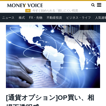
»
»
HOME
市況ヘッドライン
[通貨オプション]OP買い、相場不
透明感
今すぐ始められる「損しにくい投資」
PR
ニュース
株式
FX・先物
不動産投資
ビジネス・ライフ
人気連
[通貨オプション]OP買い、相