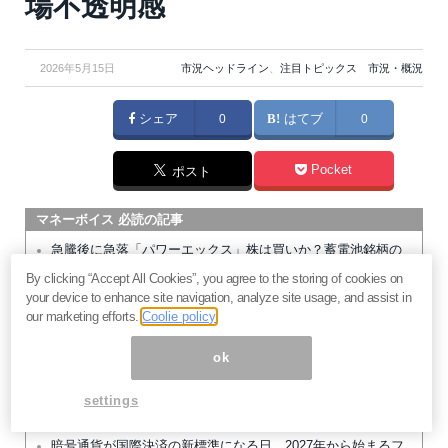
場不透明感
2026年5月15日
市況ヘッドライン
、
注目トピックス 市況・概況
シェア
0
はてブ
0
Pocket
ポスト
マネーボイス 必読の記事
急騰後に急落「パワーエックス」株は買いか？蓄電池銘柄の
将来性とリスク
By clicking “Accept All Cookies”, you agree to the storing of cookies on
your device to enhance site navigation, analyze site usage, and assist in
過去最高益「サンリオ」は買いか？決算で見えた“強い事
our marketing efforts.
Coolie policy
業”と“脆い統治”の同居
村田製作所なぜ株価3.8倍急騰？AIデータセンター需要の期待
ok
度と投資戦略
「蓄電所」設置ブームで恩恵！株価上昇が見込める日本企業4
settings
社
暗号通貨が国際決済の新標準になる日。2027年から始まるフ