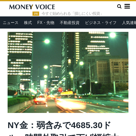
»
»
HOME
市況ヘッドライン
NY金：弱含みで4685.30ドル、
時間外取引で下げ幅拡大
今すぐ始められる「損しにくい投資」
PR
ニュース
株式
FX・先物
不動産投資
ビジネス・ライフ
人気連
NY金：弱含みで4685.30ド