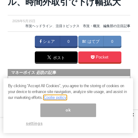
ル、時間外取引で下げ幅拡大
2026年5月15日
市況ヘッドライン
、
注目トピックス 市況・概況
、
編集部の注目記事
シェア
0
はてブ
0
Pocket
ポスト
マネーボイス 必読の記事
急騰後に急落「パワーエックス」株は買いか？蓄電池銘柄の
By clicking “Accept All Cookies”, you agree to the storing of cookies on
将来性とリスク
your device to enhance site navigation, analyze site usage, and assist in
過去最高益「サンリオ」は買いか？決算で見えた“強い事
our marketing efforts.
Coolie policy
業”と“脆い統治”の同居
ok
村田製作所なぜ株価3.8倍急騰？AIデータセンター需要の期待
×
度と投資戦略
settings
「蓄電所」設置ブームで恩恵！株価上昇が見込める日本企業4
社