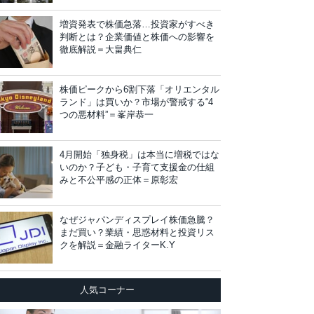
増資発表で株価急落…投資家がすべき
判断とは？企業価値と株価への影響を
徹底解説＝大畠典仁
株価ピークから6割下落「オリエンタル
ランド」は買いか？市場が警戒する“4
つの悪材料”＝峯岸恭一
4月開始「独身税」は本当に増税ではな
いのか？子ども・子育て支援金の仕組
みと不公平感の正体＝原彰宏
なぜジャパンディスプレイ株価急騰？
まだ買い？業績・思惑材料と投資リス
クを解説＝金融ライターK.Y
人気コーナー