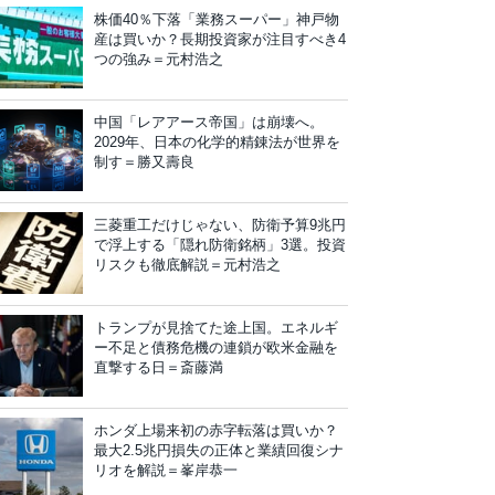
株価40％下落「業務スーパー」神戸物
産は買いか？長期投資家が注目すべき4
つの強み＝元村浩之
中国「レアアース帝国」は崩壊へ。
2029年、日本の化学的精錬法が世界を
制す＝勝又壽良
三菱重工だけじゃない、防衛予算9兆円
で浮上する「隠れ防衛銘柄」3選。投資
リスクも徹底解説＝元村浩之
トランプが見捨てた途上国。エネルギ
ー不足と債務危機の連鎖が欧米金融を
直撃する日＝斎藤満
ホンダ上場来初の赤字転落は買いか？
最大2.5兆円損失の正体と業績回復シナ
リオを解説＝峯岸恭一