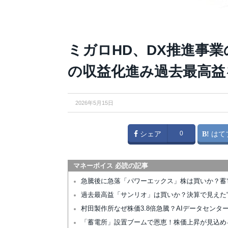
ミガロHD、DX推進事業
の収益化進み過去最高益
2026年5月15日
シェア
0
はて
マネーボイス 必読の記事
急騰後に急落「パワーエックス」株は買いか？蓄
過去最高益「サンリオ」は買いか？決算で見えた“
村田製作所なぜ株価3.8倍急騰？AIデータセン
「蓄電所」設置ブームで恩恵！株価上昇が見込め