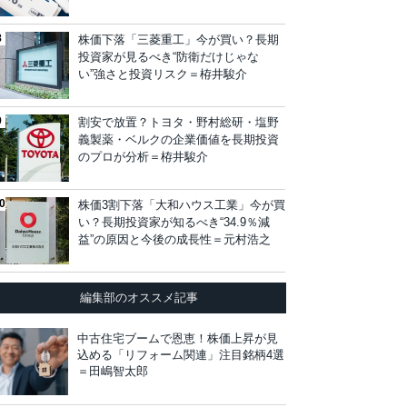
株価下落「三菱重工」今が買い？長期
投資家が見るべき“防衛だけじゃな
い”強さと投資リスク＝栫井駿介
割安で放置？トヨタ・野村総研・塩野
義製薬・ベルクの企業価値を長期投資
のプロが分析＝栫井駿介
株価3割下落「大和ハウス工業」今が買
い？長期投資家が知るべき“34.9％減
益”の原因と今後の成長性＝元村浩之
編集部のオススメ記事
中古住宅ブームで恩恵！株価上昇が見
込める「リフォーム関連」注目銘柄4選
＝田嶋智太郎