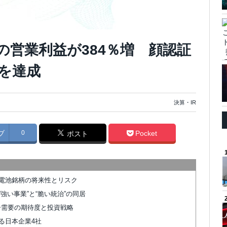
の営業利益が384％増 顔認証
を達成
決算・IR
ブ
0
Pocket
ポスト
電池銘柄の将来性とリスク
強い事業”と“脆い統治”の同居
ター需要の期待度と投資戦略
る日本企業4社