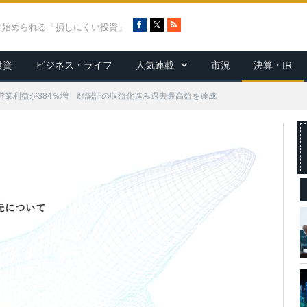
F
X
R
ぐ始められる「損しにくい投資」
a
S
c
S
投資
ビジネス・ライフ
人気連載
市況
決算・IR
e
b
o
営業利益が384％増 顔認証の収益化進み過去最高益を達成
o
k