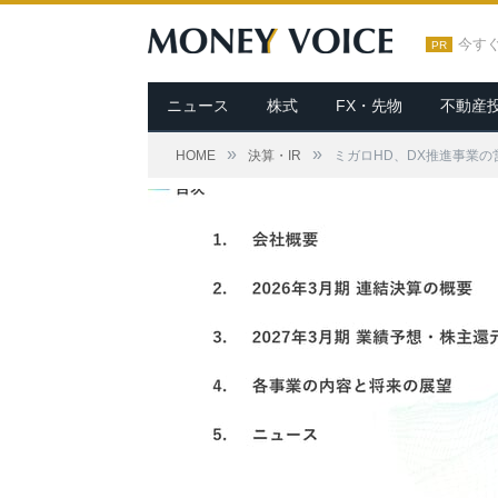
今す
PR
ニュース
株式
FX・先物
不動産
»
»
HOME
決算・IR
ミガロHD、DX推進事業の