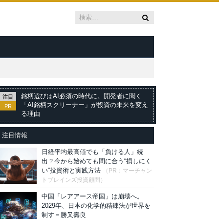
銘柄選びはAI必須の時代に。開発者に聞く
注目
「AI銘柄スクリーナー」が投資の未来を変え
PR
る理由
注目情報
日経平均最高値でも「負ける人」続
出？今から始めても間に合う“損しにく
い”投資術と実践方法
（PR：マーチャン
トブレインズ投資顧問）
中国「レアアース帝国」は崩壊へ。
2029年、日本の化学的精錬法が世界を
制す＝勝又壽良