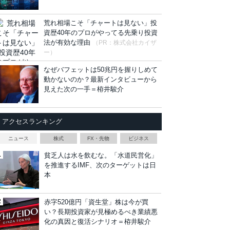
荒れ相場こそ「チャートは見ない」投
資歴40年のプロがやってる先乗り投資
法が有効な理由
（PR：株式会社カイザ
ー）
なぜバフェットは50兆円を握りしめて
動かないのか？最新インタビューから
見えた次の一手＝栫井駿介
アクセスランキング
ニュース
株式
FX・先物
ビジネス
貧乏人は水を飲むな。「水道民営化」
を推進するIMF、次のターゲットは日
本
赤字520億円「資生堂」株は今が買
い？長期投資家が見極めるべき業績悪
化の真因と復活シナリオ＝栫井駿介