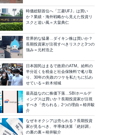
時価総額首位へ「三菱UFJ」は買い
か？業績・海外戦略から見えた投資リ
スクと追い風＝大畠典仁
世界的な猛暑…ダイキン株は買いか？
長期投資家が注視すべきリスクと3つの
強み＝元村浩之
日本国民はまるで政府のATM。給料の
半分近くを税金と社会保険料で毟り取
り、30年の失政のツケを私たちに払わ
せている＝鈴木傾城
最高益なのに株価下落…SBIホールデ
ィングスは買いか？長期投資家が注視
すべき「売られる」2つの理由＝栫井駿
介
なぜキオクシアは売られる？長期投資
家が見るべき、半導体決算「絶好調」
の裏の裏＝栫井駿介