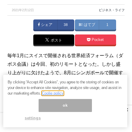
2021年2月12日
ビジネス・ライフ
シェア
38
はてブ
1
Pocket
ポスト
毎年1月にスイスで開催される世界経済フォーラム（ダ
ボス会議）は今回、初のリモートとなった。しかし盛
り上がりに欠けたようで、8月にシンガポールで開催す
る案が浮上している。日本ではなくシンガポールをア
By clicking “Accept All Cookies”, you agree to the storing of cookies on
your device to enhance site navigation, analyze site usage, and assist in
ジアの中心と位置付けていることには、注意せざるを
our marketing efforts.
Coolie policy
得ない。（
浜田かずゆきの『ぶっちゃけ話はここだけ
ok
で』
浜田和幸）
×
settings
【関連】
ビル・ゲイツが「農地買収」で備える危機と