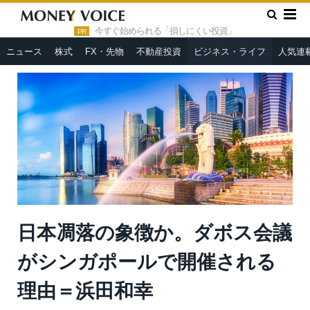
»
»
HOME
ビジネス・ライフ
日本凋落の象徴か。ダボス会議が
シンガポールで開催される理由＝浜田和幸
今すぐ始められる「損しにくい投資」
PR
ニュース
株式
FX・先物
不動産投資
ビジネス・ライフ
人気連
日本凋落の象徴か。ダボス会議
がシンガポールで開催される
理由＝浜田和幸