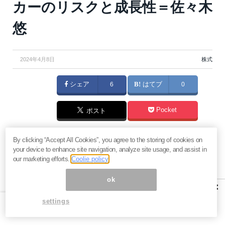
カーのリスクと成長性＝佐々木
悠
2024年4月8日
株式
シェア
6
はてブ
0
Pocket
ポスト
本稿で取り上げる企業はアステラス製薬＜4503＞で
By clicking “Accept All Cookies”, you agree to the storing of cookies on
your device to enhance site navigation, analyze site usage, and assist in
す。業績予想は3連続の下方修正で、株価は35％も暴
our marketing efforts.
Coolie policy
落…。長期投資家にとってこの絶望的な状況は買いで
ok
しょうか？売りでしょうか？安定しているはずの製薬
×
メーカーで何が起きているのか？などについて分析・
settings
解説してきます。（『
バリュー株投資家の見方｜つば
め投資顧問
』佐々木悠）