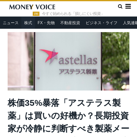
»
»
HOME
株式
株価35%暴落「アステラス製薬」は買いの好
機か？長期投資家が冷静に判断すべき製薬メーカーのリスクと成長
今すぐ始められる「損しにくい投資」
PR
性＝佐々木悠
ニュース
株式
FX・先物
不動産投資
ビジネス・ライフ
人気連
株価35%暴落「アステラス製
薬」は買いの好機か？長期投資
家が冷静に判断すべき製薬メー