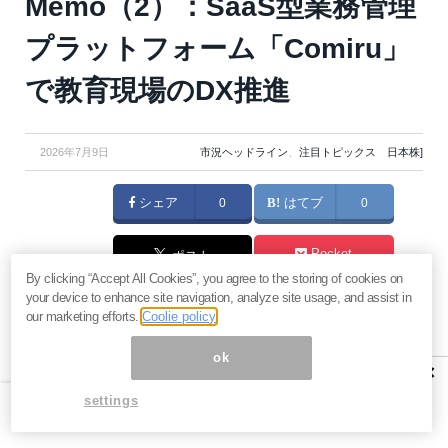
Memo（2）：SaaS型業務管理
プラットフォーム「Comiru」
で教育現場のDX推進
2026年7月9日
市況ヘッドライン
、
注目トピックス 日本株]
シェア
0
はてブ
0
Pocket
ポスト
By clicking “Accept All Cookies”, you agree to the storing of cookies on
your device to enhance site navigation, analyze site usage, and assist in
マネーボイス 必読の記事
our marketing efforts.
Coolie policy
急騰後に急落「パワーエックス」株は買いか？蓄電池銘柄の
将来性とリスク
ok
×
過去最高益「サンリオ」は買いか？決算で見えた“強い事
settings
業”と“脆い統治”の同居
村田製作所なぜ株価3.8倍急騰？AIデータセンター需要の期待