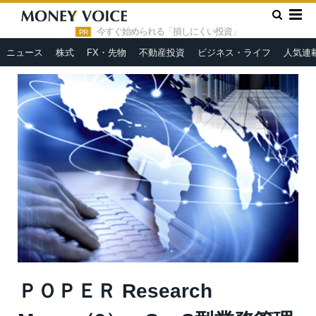
»
»
HOME
市況ヘッドライン
ＰＯＰＥＲ Research
Memo（2）：SaaS型業務管理プラットフォーム「Comiru」で教育
今すぐ始められる「損しにくい投資」
PR
現場のDX推進
ニュース
株式
FX・先物
不動産投資
ビジネス・ライフ
人気連
ＰＯＰＥＲ Research