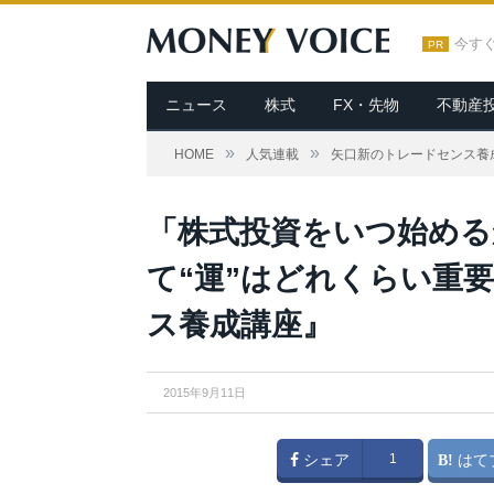
今す
PR
ニュース
株式
FX・先物
不動産
»
»
HOME
人気連載
矢口新のトレードセンス養
「株式投資をいつ始める
て“運”はどれくらい重要
ス養成講座』
2015年9月11日
シェア
1
はて