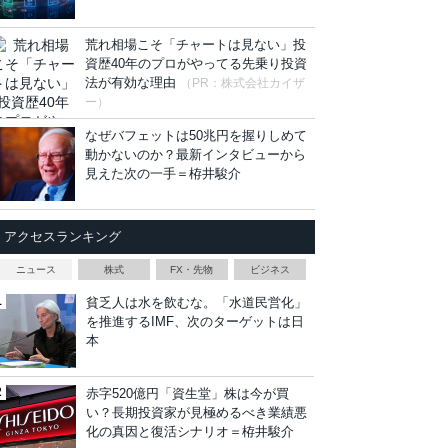
荒れ相場こそ「チャートは見ない」投
資歴40年のプロがやってる先乗り投資
法が有効な理由
（PR：株式会社カイザ
ー）
なぜバフェットは50兆円を握りしめて
動かないのか？最新インタビューから
見えた次の一手＝栫井駿介
アクセスランキング
ニュース
株式
FX・先物
ビジネス
貧乏人は水を飲むな。「水道民営化」
を推進するIMF、次のターゲットは日
本
赤字520億円「資生堂」株は今が買
い？長期投資家が見極めるべき業績悪
化の真因と復活シナリオ＝栫井駿介