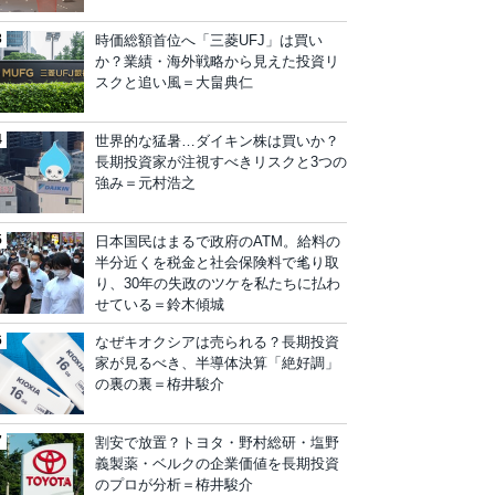
時価総額首位へ「三菱UFJ」は買い
か？業績・海外戦略から見えた投資リ
スクと追い風＝大畠典仁
世界的な猛暑…ダイキン株は買いか？
長期投資家が注視すべきリスクと3つの
強み＝元村浩之
日本国民はまるで政府のATM。給料の
半分近くを税金と社会保険料で毟り取
り、30年の失政のツケを私たちに払わ
せている＝鈴木傾城
なぜキオクシアは売られる？長期投資
家が見るべき、半導体決算「絶好調」
の裏の裏＝栫井駿介
割安で放置？トヨタ・野村総研・塩野
義製薬・ベルクの企業価値を長期投資
のプロが分析＝栫井駿介