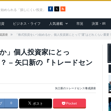
F
X
R
ぐ始められる「損しにくい投資」
a
S
c
S
投資
ビジネス・ライフ
人気連載
市況
決算・IR
e
b
o
»
成講座
「株式投資をいつ始めるか」個人投資家にとって“運”はどれくらい重要？
o
k
か」個人投資家にとっ
？ – 矢口新の『トレードセン
矢口新のトレードセンス養成講座
ブ
0
Pocket
ポスト