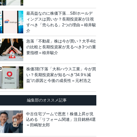
最高益なのに株価下落…SBIホールデ
ィングスは買いか？長期投資家が注視
すべき「売られる」2つの理由＝栫井駿
介
急落「不動産」株は今が買い？大手4社
の比較と長期投資家が見るべき3つの重
要指標＝栫井駿介
株価3割下落「大和ハウス工業」今が買
い？長期投資家が知るべき“34.9％減
益”の原因と今後の成長性＝元村浩之
編集部のオススメ記事
中古住宅ブームで恩恵！株価上昇が見
込める「リフォーム関連」注目銘柄4選
＝田嶋智太郎