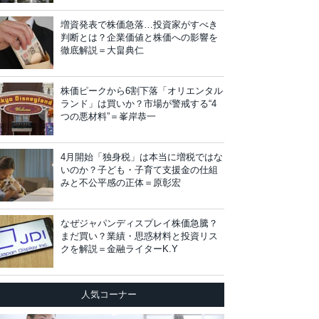
増資発表で株価急落…投資家がすべき
判断とは？企業価値と株価への影響を
徹底解説＝大畠典仁
株価ピークから6割下落「オリエンタル
ランド」は買いか？市場が警戒する“4
つの悪材料”＝峯岸恭一
4月開始「独身税」は本当に増税ではな
いのか？子ども・子育て支援金の仕組
みと不公平感の正体＝原彰宏
なぜジャパンディスプレイ株価急騰？
まだ買い？業績・思惑材料と投資リス
クを解説＝金融ライターK.Y
人気コーナー