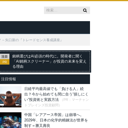
 – 矢口新の『トレードセンス養成講座』
銘柄選びはAI必須の時代に。開発者に聞く
注目
「AI銘柄スクリーナー」が投資の未来を変え
PR
る理由
注目情報
日経平均最高値でも「負ける人」続
出？今から始めても間に合う“損しにく
い”投資術と実践方法
（PR：マーチャン
トブレインズ投資顧問）
中国「レアアース帝国」は崩壊へ。
2029年、日本の化学的精錬法が世界を
制す＝勝又壽良