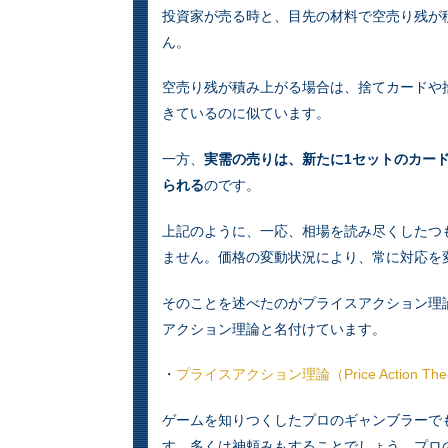
投資家が売る時と、目先の材料で空売り残が
ん。
空売り残が積み上がる場合は、捨てカードや
きているのに似ています。
一方、
実需の売りは、新たに1セットのカー
られる
のです。
上記のように、一応、相場を読み尽くしたつ
ません。価格の変動状況により、常に対応を
そのことを述べたのがプライスアクション理
アクション理論と名付けています。
・
プライスアクション理論（Price Action The
ゲームを知りつくしたプロのギャンブラーで
す。多くは神頼みもすることでしょう。プロ