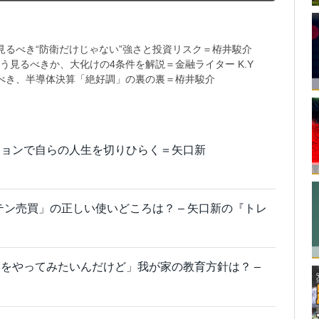
るべき“防衛だけじゃない”強さと投資リスク＝栫井駿介
う見るべきか、大化けの4条件を解説＝金融ライター K.Y
べき、半導体決算「絶好調」の裏の裏＝栫井駿介
ションで自らの人生を切りひらく＝矢口新
テン売買」の正しい使いどころは？ – 矢口新の『トレ
をやってみたいんだけど」我が家の教育方針は？ –