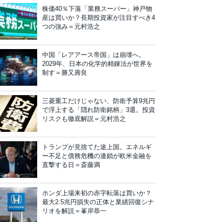
株価40％下落「業務スーパー」神戸物
産は買いか？長期投資家が注目すべき4
つの強み＝元村浩之
中国「レアアース帝国」は崩壊へ。
2029年、日本の化学的精錬法が世界を
制す＝勝又壽良
三菱重工だけじゃない、防衛予算9兆円
で浮上する「隠れ防衛銘柄」3選。投資
リスクも徹底解説＝元村浩之
トランプが見捨てた途上国。エネルギ
ー不足と債務危機の連鎖が欧米金融を
直撃する日＝斎藤満
ホンダ上場来初の赤字転落は買いか？
最大2.5兆円損失の正体と業績回復シナ
リオを解説＝峯岸恭一