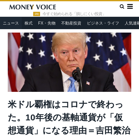
»
»
HOME
ニュース
米ドル覇権はコロナで終わった。10年後
の基軸通貨が「仮想通貨」になる理由＝吉田繁治
今すぐ始められる「損しにくい投資」
PR
ニュース
株式
FX・先物
不動産投資
ビジネス・ライフ
人気連
米ドル覇権はコロナで終わっ
た。10年後の基軸通貨が「仮
想通貨」になる理由＝吉田繁治