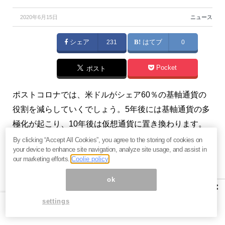
2020年6月15日
ニュース
シェア
231
はてブ
0
Pocket
ポスト
ポストコロナでは、米ドルがシェア60％の基軸通貨の
役割を減らしていくでしょう。5年後には基軸通貨の多
極化が起こり、10年後は仮想通貨に置き換わります。
（『
ビジネス知識源プレミアム
』吉田繁治）
By clicking “Accept All Cookies”, you agree to the storing of cookies on
your device to enhance site navigation, analyze site usage, and assist in
our marketing efforts.
Coolie policy
※本記事は有料メルマガ『
ビジネス知識源プレミアム
』
2020年6月10日号の一部抜粋です。興味を持たれた方
ok
×
は、ぜひこの機会にバックナンバー含め
今月すべて無
settings
料のお試し購読
をどうぞ。